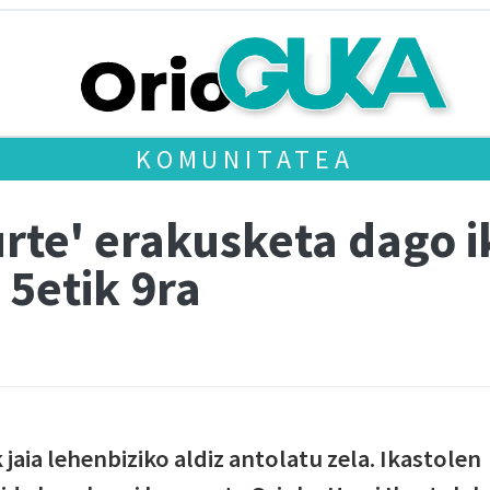
KOMUNITATEA
rte' erakusketa dago i
 5etik 9ra
aia lehenbiziko aldiz antolatu zela. Ikastolen