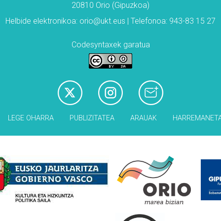
20810 Orio (Gipuzkoa)
Helbide elektronikoa: orio@ukt.eus | Telefonoa: 943-83 15 27
Codesyntaxek garatua
LEGE OHARRA
PUBLIZITATEA
ARAUAK
HARREMANET
Babesleak