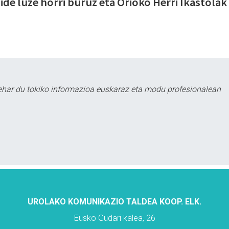
ide luze horri buruz eta Orioko Herri Ikastolak
ehar du tokiko informazioa euskaraz eta modu profesionalean
UROLAKO KOMUNIKAZIO TALDEA KOOP. ELK.
Eusko Gudari kalea, 26