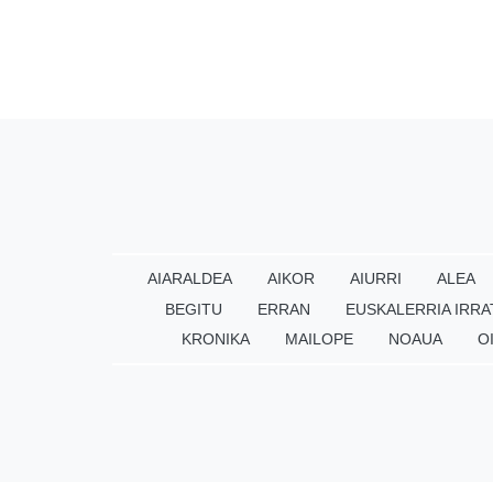
AIARALDEA
AIKOR
AIURRI
ALEA
BEGITU
ERRAN
EUSKALERRIA IRRA
KRONIKA
MAILOPE
NOAUA
O