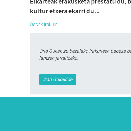
Elkarteak erakusketa prestatu du, b
kultur etxera ekarri du ...
Osorik irakurri
Orio Gukak zu bezalako irakurleen babesa b
lantzen jarraitzeko.
Izan Gukakide