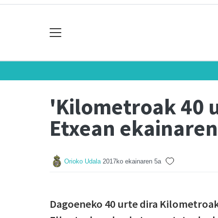
'Kilometroak 40 u
Etxean ekainaren
Orioko Udala
2017ko ekainaren 5a
Dagoeneko 40 urte dira Kilometroak j