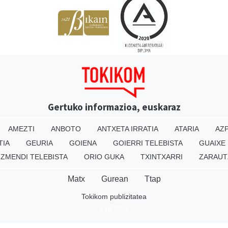
Gertuko informazioa, euskaraz
AMEZTI
ANBOTO
ANTXETA IRRATIA
ATARIA
AZP
TIA
GEURIA
GOIENA
GOIERRI TELEBISTA
GUAIXE
IZMENDI TELEBISTA
ORIO GUKA
TXINTXARRI
ZARAUT
Matx
Gurean
Ttap
Tokikom publizitatea
v16.25.0