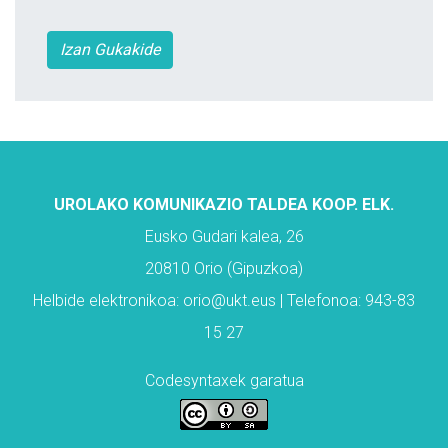
Izan Gukakide
UROLAKO KOMUNIKAZIO TALDEA KOOP. ELK.
Eusko Gudari kalea, 26
20810 Orio (Gipuzkoa)
Helbide elektronikoa: orio@ukt.eus | Telefonoa: 943-83
15 27
Codesyntaxek garatua