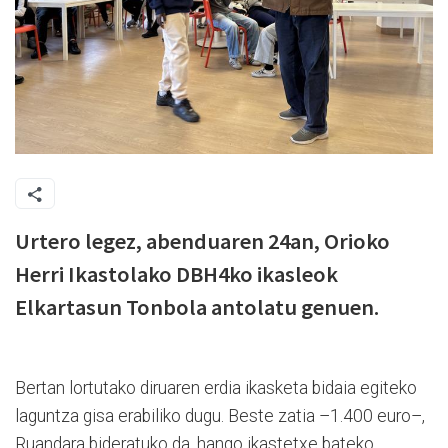
Urtero legez, abenduaren 24an, Orioko
Herri Ikastolako DBH4ko ikasleok
Elkartasun Tonbola antolatu genuen.
Bertan lortutako diruaren erdia ikasketa bidaia egiteko
laguntza gisa erabiliko dugu. Beste zatia –1.400 euro–,
Ruandara bideratuko da, hango ikastetxe bateko