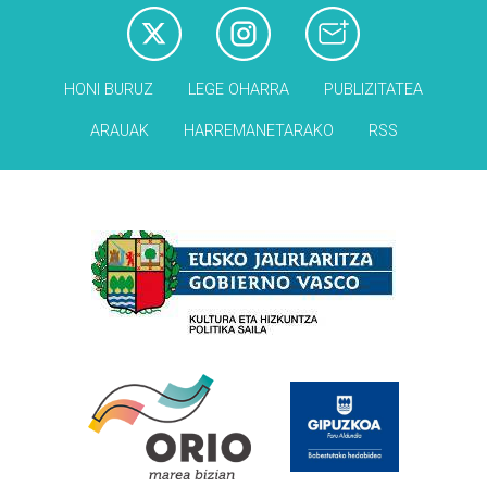
HONI BURUZ
LEGE OHARRA
PUBLIZITATEA
ARAUAK
HARREMANETARAKO
RSS
Babesleak