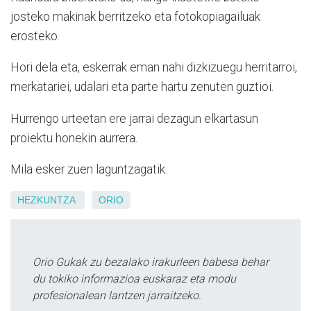
josteko makinak berritzeko eta fotokopiagailuak
erosteko.
Hori dela eta, eskerrak eman nahi dizkizuegu herritarroi,
merkatariei, udalari eta parte hartu zenuten guztioi.
Hurrengo urteetan ere jarrai dezagun elkartasun
proiektu honekin aurrera.
Mila esker zuen laguntzagatik.
HEZKUNTZA
ORIO
Orio Gukak zu bezalako irakurleen babesa behar
du tokiko informazioa euskaraz eta modu
profesionalean lantzen jarraitzeko.