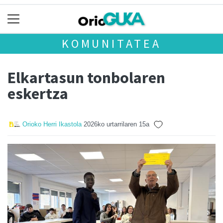
KOMUNITATEA
Elkartasun tonbolaren
eskertza
Orioko Herri Ikastola
2026ko urtarrilaren 15a