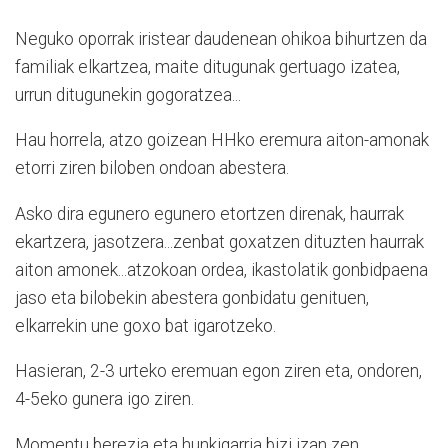
Neguko oporrak iristear daudenean ohikoa bihurtzen da
familiak elkartzea, maite ditugunak gertuago izatea,
urrun ditugunekin gogoratzea...
Hau horrela, atzo goizean HHko eremura aiton-amonak
etorri ziren biloben ondoan abestera.
Asko dira egunero egunero etortzen direnak, haurrak
ekartzera, jasotzera...zenbat goxatzen dituzten haurrak
aiton amonek...atzokoan ordea, ikastolatik gonbidpaena
jaso eta bilobekin abestera gonbidatu genituen,
elkarrekin une goxo bat igarotzeko.
Hasieran, 2-3 urteko eremuan egon ziren eta, ondoren,
4-5eko gunera igo ziren.
Momentu berezia eta hunkigarria bizi izan zen,