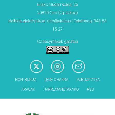
Eusko Gudari kalea, 26
20810 Orio (Gipuzkoa)
Helbide elektronikoa: orio@ukt.eus | Telefonoa: 943-83
15 27
Codesyntaxek garatua
HONI BURUZ
LEGE OHARRA
PUBLIZITATEA
ARAUAK
HARREMANETARAKO
RSS
Babesleak