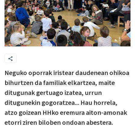
Neguko oporrak iristear daudenean ohikoa
bihurtzen da familiak elkartzea, maite
ditugunak gertuago izatea, urrun
ditugunekin gogoratzea... Hau horrela,
atzo goizean HHko eremura aiton-amonak
etorri ziren biloben ondoan abestera.