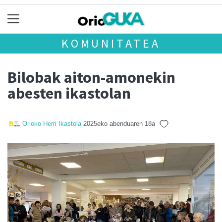
KOMUNITATEA
Bilobak aiton-amonekin
abesten ikastolan
Orioko Herri Ikastola
2025eko abenduaren 18a