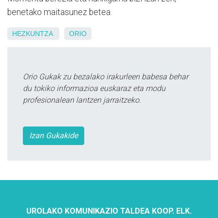
benetako maitasunez betea.
HEZKUNTZA
ORIO
Orio Gukak zu bezalako irakurleen babesa behar
du tokiko informazioa euskaraz eta modu
profesionalean lantzen jarraitzeko.
Izan Gukakide
UROLAKO KOMUNIKAZIO TALDEA KOOP. ELK.