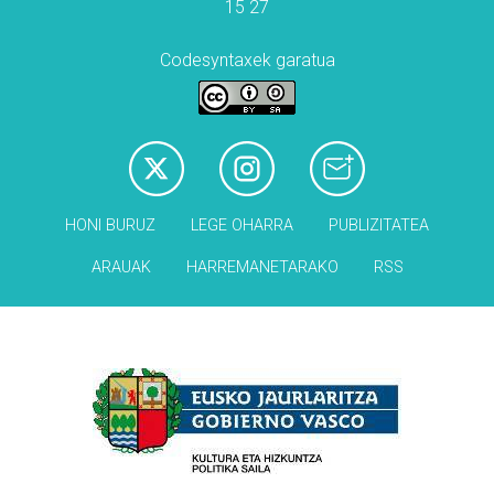
15 27
Codesyntaxek garatua
HONI BURUZ
LEGE OHARRA
PUBLIZITATEA
ARAUAK
HARREMANETARAKO
RSS
Babesleak