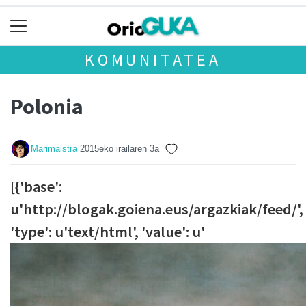
KOMUNITATEA
Polonia
Marimaistra
2015eko irailaren 3a
[{'base':
u'http://blogak.goiena.eus/argazkiak/feed/',
'type': u'text/html', 'value': u'