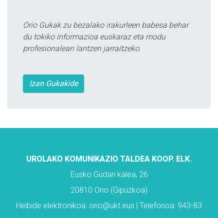
Orio Gukak zu bezalako irakurleen babesa behar
du tokiko informazioa euskaraz eta modu
profesionalean lantzen jarraitzeko.
Izan Gukakide
UROLAKO KOMUNIKAZIO TALDEA KOOP. ELK.
Eusko Gudari kalea, 26
20810 Orio (Gipuzkoa)
Helbide elektronikoa: orio@ukt.eus | Telefonoa: 943-83