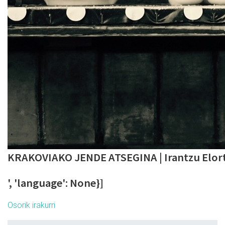
KRAKOVIAKO JENDE ATSEGINA | Irantzu Elortz
', 'language': None}]
Osorik irakurri