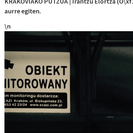
KRAKOVIAKO PUTZUA | Irantzu Elortza (O\xf1a
aurre egiten.
\n