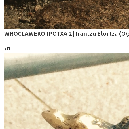
WROCLAWEKO IPOTXA 2 | Irantzu Elortza (O\xf1
\n