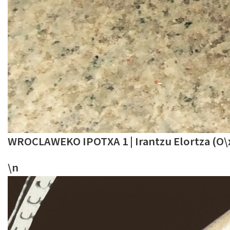
WROCLAWEKO IPOTXA 1 | Irantzu Elortza (O\x
\n