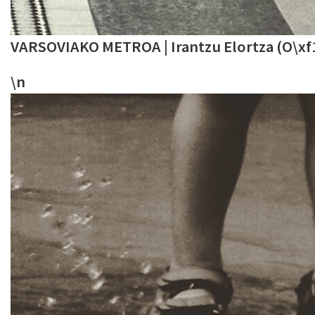
VARSOVIAKO METROA | Irantzu Elortza (O\xf1
\n