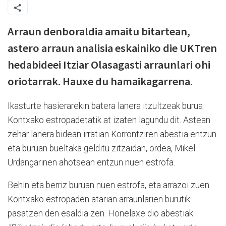
Arraun denboraldia amaitu bitartean,
astero arraun analisia eskainiko die UKTren
hedabideei Itziar Olasagasti arraunlari ohi
oriotarrak. Hauxe du hamaikagarrena.
Ikasturte hasierarekin batera lanera itzultzeak burua
Kontxako estropadetatik at izaten lagundu dit. Astean
zehar lanera bidean irratian Korrontziren abestia entzun
eta buruan bueltaka gelditu zitzaidan, ordea, Mikel
Urdangarinen ahotsean entzun nuen estrofa.
Behin eta berriz buruan nuen estrofa, eta arrazoi zuen.
Kontxako estropaden atarian arraunlarien burutik
pasatzen den esaldia zen. Honelaxe dio abestiak: