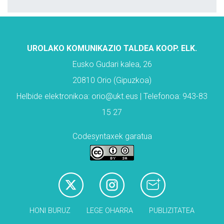
UROLAKO KOMUNIKAZIO TALDEA KOOP. ELK.
Eusko Gudari kalea, 26
20810 Orio (Gipuzkoa)
Helbide elektronikoa: orio@ukt.eus | Telefonoa: 943-83
15 27
Codesyntaxek garatua
HONI BURUZ
LEGE OHARRA
PUBLIZITATEA