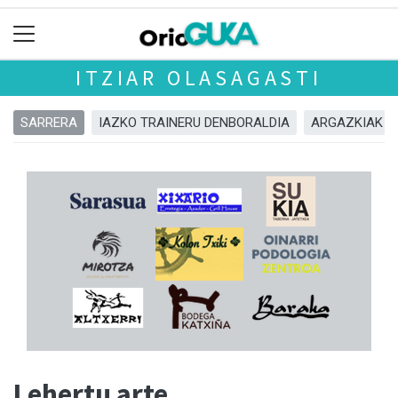
ITZIAR OLASAGASTI
SARRERA
IAZKO TRAINERU DENBORALDIA
ARGAZKIAK
Lehertu arte