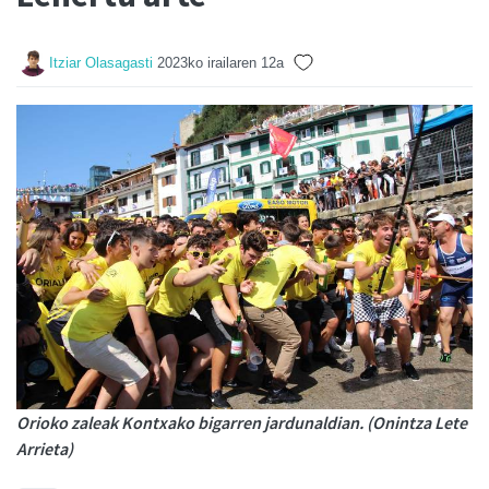
Itziar Olasagasti
2023ko irailaren 12a
Orioko zaleak Kontxako bigarren jardunaldian. (Onintza Lete
Arrieta)