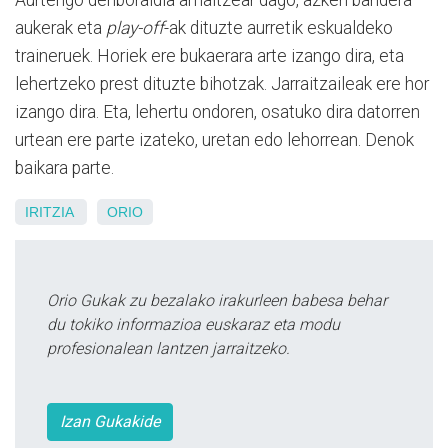
Aurtengo denboraldia amaitzear dago, azken bandera
aukerak eta
play-off
-ak dituzte aurretik eskualdeko
traineruek. Horiek ere bukaerara arte izango dira, eta
lehertzeko prest dituzte bihotzak. Jarraitzaileak ere hor
izango dira. Eta, lehertu ondoren, osatuko dira datorren
urtean ere parte izateko, uretan edo lehorrean. Denok
baikara parte.
IRITZIA
ORIO
Orio Gukak zu bezalako irakurleen babesa behar
du tokiko informazioa euskaraz eta modu
profesionalean lantzen jarraitzeko.
Izan Gukakide