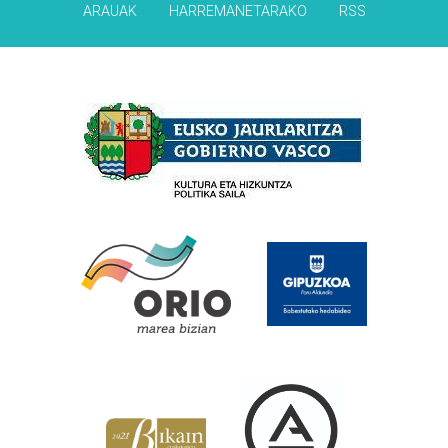
ARAUAK
HARREMANETARAKO
RSS
Babesleak