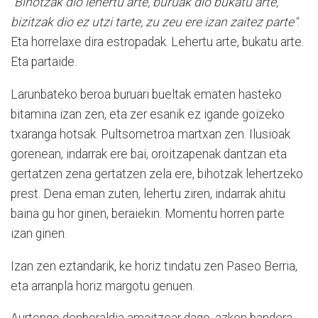
"Bihotzak dio lehertu arte, buruak dio bukatu arte,
bizitzak dio ez utzi tarte, zu zeu ere izan zaitez parte"
.
Eta horrelaxe dira estropadak. Lehertu arte, bukatu arte.
Eta partaide.
Larunbateko beroa buruari bueltak ematen hasteko
bitamina izan zen, eta zer esanik ez igande goizeko
txaranga hotsak. Pultsometroa martxan zen. Ilusioak
gorenean, indarrak ere bai, oroitzapenak dantzan eta
gertatzen zena gertatzen zela ere, bihotzak lehertzeko
prest. Dena eman zuten, lehertu ziren, indarrak ahitu
baina gu hor ginen, beraiekin. Momentu horren parte
izan ginen.
Izan zen eztandarik, ke horiz tindatu zen Paseo Berria,
eta arranpla horiz margotu genuen.