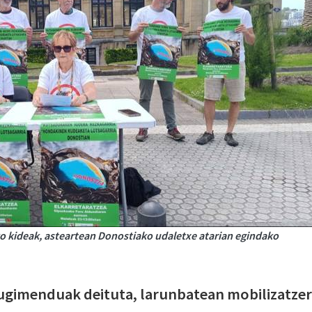
kideak, asteartean Donostiako udaletxe atarian egindako
gimenduak deituta, larunbatean mobilizatzer