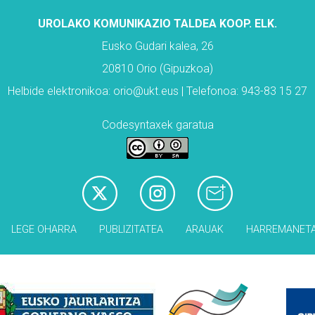
UROLAKO KOMUNIKAZIO TALDEA KOOP. ELK.
Eusko Gudari kalea, 26
20810 Orio (Gipuzkoa)
Helbide elektronikoa: orio@ukt.eus | Telefonoa: 943-83 15 27
Codesyntaxek garatua
LEGE OHARRA
PUBLIZITATEA
ARAUAK
HARREMANET
Babesleak