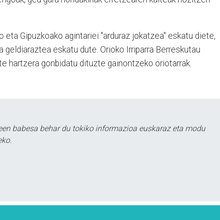
 eta Gipuzkoako agintariei "arduraz jokatzea" eskatu diete,
a geldiaraztea eskatu dute. Orioko Irriparra Berreskutau
rte hartzera gonbidatu dituzte gainontzeko oriotarrak.
leen babesa behar du tokiko informazioa euskaraz eta modu
eko.