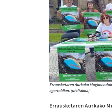
Errausketaren Aurkako Mugimenduko 
agerraldian. (utzitakoa)
Errausketaren Aurkako Mu