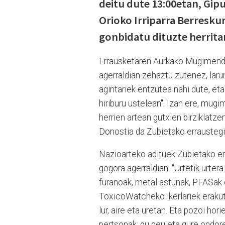
deitu dute 13:00etan, Gip
Orioko Irriparra Berreskur
gonbidatu dituzte herrita
Errausketaren Aurkako Mugimendu
agerraldian zehaztu zutenez, lar
agintariek entzutea nahi dute, et
hiriburu ustelean". Izan ere, mu
herrien artean gutxien birziklatze
Donostia da Zubietako erraustegi 
Nazioarteko adituek Zubietako err
gogora agerraldian. "Urtetik urtera
furanoak, metal astunak, PFASak e
ToxicoWatcheko ikerlariek erakut
lur, aire eta uretan. Eta pozoi hor
pertsonak: gu geu eta gure ondor