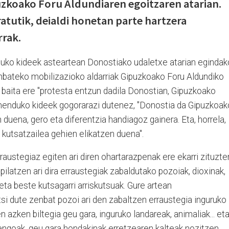
uzkoako Foru Aldundiaren egoitzaren atarian.
atutik, deialdi honetan parte hartzera
rrak.
ko kideek asteartean Donostiako udaletxe atarian egindak
unbateko mobilizazioko aldarriak Gipuzkoako Foru Aldundiko
a baita ere "protesta entzun dadila Donostian, Gipuzkoako
gimenduko kideek gogorarazi dutenez, "Donostia da Gipuzkoak
n duena, gero eta diferentzia handiagoz gainera. Eta, horrela,
kutsatzailea gehien elikatzen duena".
austegiaz egiten ari diren ohartarazpenak ere ekarri zituzte
 pilatzen ari dira erraustegiak zabaldutako pozoiak, dioxinak,
ta beste kutsagarri arriskutsuak. Gure artean
si dute zenbat pozoi ari den zabaltzen erraustegia inguruko
ien azken biltegia geu gara, inguruko landareak, animaliak... et
engoak, geu gara hondakinak erretzearen kalteak nozitzen