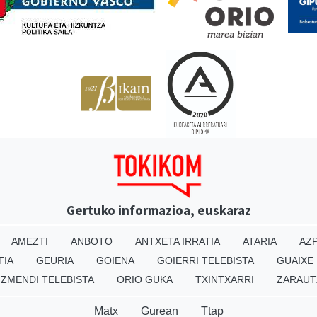
Gertuko informazioa, euskaraz
AMEZTI
ANBOTO
ANTXETA IRRATIA
ATARIA
AZP
TIA
GEURIA
GOIENA
GOIERRI TELEBISTA
GUAIXE
IZMENDI TELEBISTA
ORIO GUKA
TXINTXARRI
ZARAUT
Matx
Gurean
Ttap