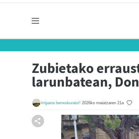
Zubietako erraust
larunbatean, Don
Irriparra berreskuratu!!
2026ko maiatzaren 21a