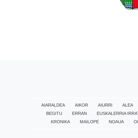
AIARALDEA
AIKOR
AIURRI
ALEA
BEGITU
ERRAN
EUSKALERRIA IRRA
KRONIKA
MAILOPE
NOAUA
O