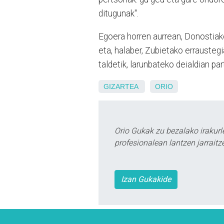
ditugunak".
Egoera horren aurrean, Donostiako
eta, halaber, Zubietako erraustegi
taldetik, larunbateko deialdian pa
GIZARTEA
ORIO
Orio Gukak zu bezalako irakur
profesionalean lantzen jarraitz
Izan Gukakide