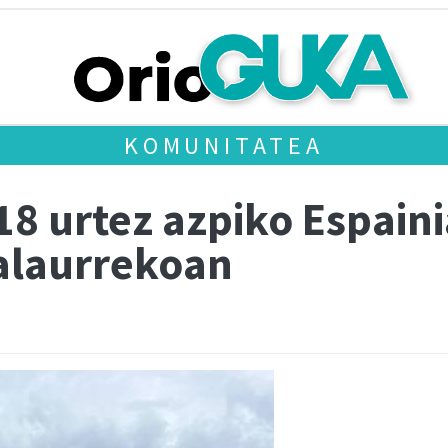
KOMUNITATEA
18 urtez azpiko Espain
alaurrekoan