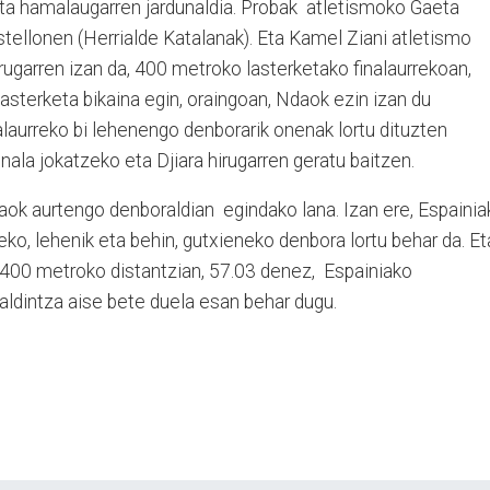
ta hamalaugarren jardunaldia. Probak atletismoko Gaeta
astellonen (Herrialde Katalanak). Eta Kamel Ziani atletismo
irugarren izan da, 400 metroko lasterketako finalaurrekoan,
asterketa bikaina egin, oraingoan, Ndaok ezin izan du
nalaurreko bi lehenengo denborarik onenak lortu dituzten
finala jokatzeko eta Djiara hirugarren geratu baitzen.
ok aurtengo denboraldian egindako lana. Izan ere, Espainia
ko, lehenik eta behin, gutxieneko denbora lortu behar da. Et
 400 metroko distantzian, 57.03 denez, Espainiako
aldintza aise bete duela esan behar dugu.