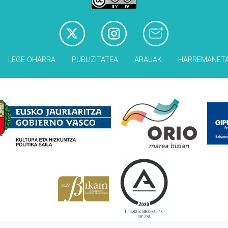
LEGE OHARRA
PUBLIZITATEA
ARAUAK
HARREMANET
Babesleak