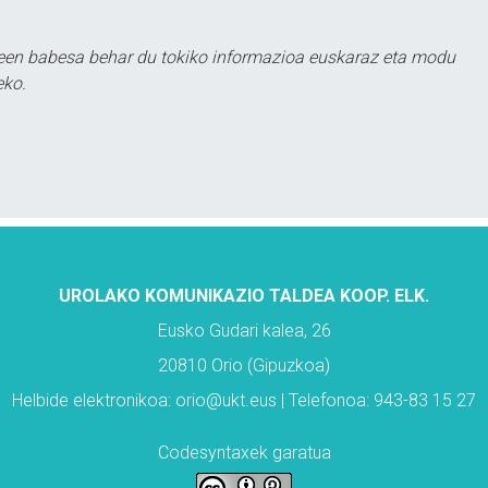
leen babesa behar du tokiko informazioa euskaraz eta modu
eko.
UROLAKO KOMUNIKAZIO TALDEA KOOP. ELK.
Eusko Gudari kalea, 26
20810 Orio (Gipuzkoa)
Helbide elektronikoa: orio@ukt.eus | Telefonoa: 943-83 15 27
Codesyntaxek garatua