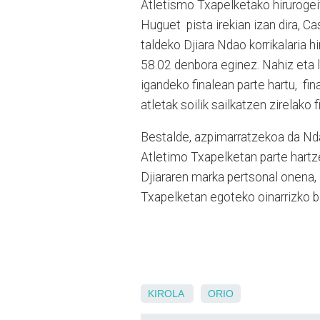
Atletismo Txapelketako hirurogei
Huguet pista irekian izan dira, C
taldeko Djiara Ndao korrikalaria h
58.02 denbora eginez. Nahiz eta l
igandeko finalean parte hartu, fi
atletak soilik sailkatzen zirelako 
Bestalde, azpimarratzekoa da Nda
Atletimo Txapelketan parte hartze
Djiararen marka pertsonal onena,
Txapelketan egoteko oinarrizko b
KIROLA
ORIO