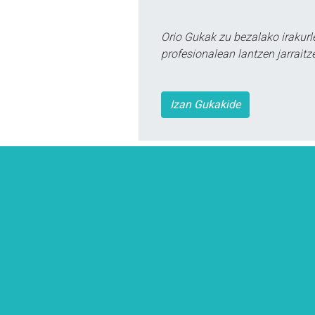
Orio Gukak zu bezalako irakur
profesionalean lantzen jarraitz
Izan Gukakide