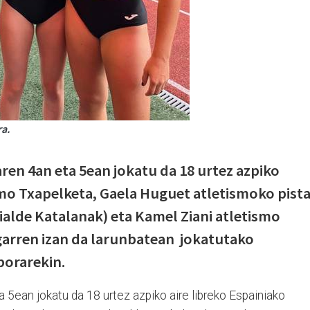
ra.
ren 4an eta 5ean jokatu da 18 urtez azpiko
smo Txapelketa, Gaela Huguet atletismoko pist
ialde Katalanak) eta Kamel Ziani atletismo
garren izan da larunbatean jokatutako
borarekin.
a 5ean jokatu da 18 urtez azpiko aire libreko Espainiako