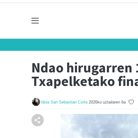
Ndao hirugarren 
Txapelketako fin
Idoia San Sebastian Corta
2026ko uztailaren 6a