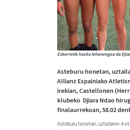
Ezkerretik hasita lehenengoa da Djia
Asteburu honetan, uztaila
Allianz Espainiako Atleti
irekian, Castellonen (Herr
klubeko Djiara Ndao hiru
finalaurrekoan, 58.02 den
Asteburu honetan, uztailaren 4 et