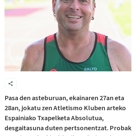
Pasa den asteburuan, ekainaren 27an eta
28an, jokatu zen Atletismo Kluben arteko
Espainiako Txapelketa Absolutua,
desgaitasuna duten pertsonentzat. Probak