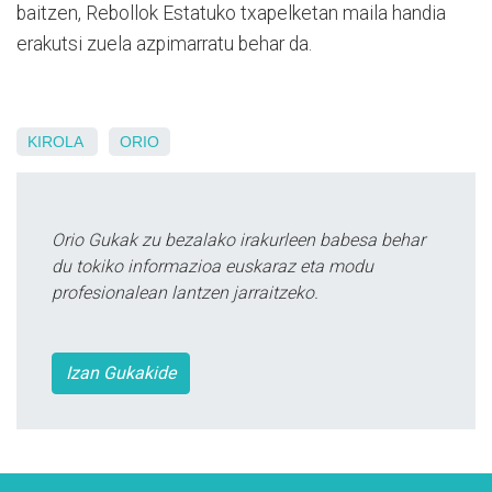
baitzen, Rebollok Estatuko txapelketan maila handia
erakutsi zuela azpimarratu behar da.
KIROLA
ORIO
Orio Gukak zu bezalako irakurleen babesa behar
du tokiko informazioa euskaraz eta modu
profesionalean lantzen jarraitzeko.
Izan Gukakide