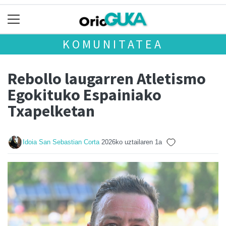
KOMUNITATEA
Rebollo laugarren Atletismo
Egokituko Espainiako
Txapelketan
Idoia San Sebastian Corta
2026ko uztailaren 1a