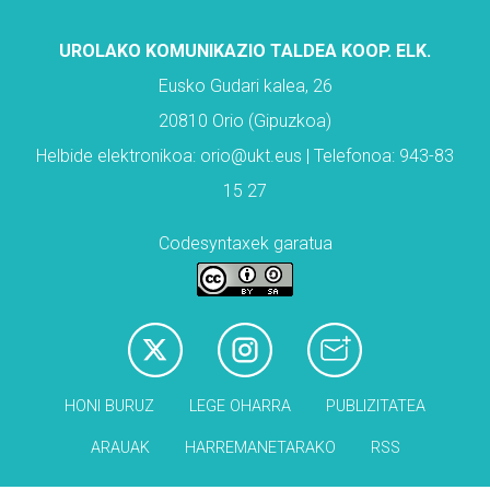
UROLAKO KOMUNIKAZIO TALDEA KOOP. ELK.
Eusko Gudari kalea, 26
20810 Orio (Gipuzkoa)
Helbide elektronikoa: orio@ukt.eus | Telefonoa: 943-83
15 27
Codesyntaxek garatua
HONI BURUZ
LEGE OHARRA
PUBLIZITATEA
ARAUAK
HARREMANETARAKO
RSS