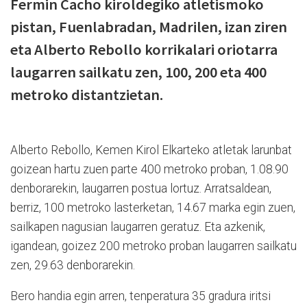
Fermin Cacho kiroldegiko atletismoko
pistan, Fuenlabradan, Madrilen, izan ziren
eta Alberto Rebollo korrikalari oriotarra
laugarren sailkatu zen, 100, 200 eta 400
metroko distantzietan.
Alberto Rebollo, Kemen Kirol Elkarteko atletak larunbat
goizean hartu zuen parte 400 metroko proban, 1.08.90
denborarekin, laugarren postua lortuz. Arratsaldean,
berriz, 100 metroko lasterketan, 14.67 marka egin zuen,
sailkapen nagusian laugarren geratuz. Eta azkenik,
igandean, goizez 200 metroko proban laugarren sailkatu
zen, 29.63 denborarekin.
Bero handia egin arren, tenperatura 35 gradura iritsi