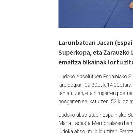
Larunbatean Jacan (Espai
Superkopa, eta Zarauzko L
emaitza bikainak lortu zi
Judoko Absolutuen Espainiako Sup
kiroldegian, 09:30etik 14:00etara
lehiatu zen, eta hirugarren postu
bosgarren sailkatu zen, 52 kiloz 
Judoko absolutuen Espainiako Sup
Maria Lacasta Memorialaren bar
judoka absolutu bildu ziren, Fran