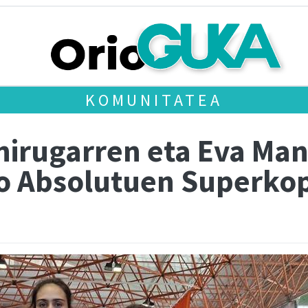
KOMUNITATEA
hirugarren eta Eva Ma
ko Absolutuen Superko