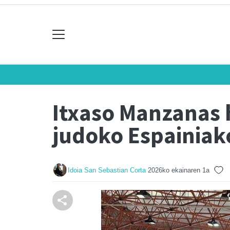
Itxaso Manzanas 
judoko Espainia
Idoia San Sebastian Corta
2026ko ekainaren 1a