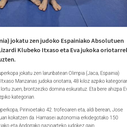
nia) jokatu zen judoko Espainiako Absolutuen
izardi Klubeko Itxaso eta Eva jukoka oriotarre
tuzten.
erkopa jokatu zen larunbatean Olimpia (Jaca, Espainia)
. Itxaso Manzanas judoka oriotarra, 48 kiloz azpiko kategoria
a lortu zuen, brontzezko domina eskuratuz. Eta bere ahizpa E
azpiko kategorian.
erkopa, Pirinioetako 42. trofeoaren eta, aldi berean, Jose
ruan kokatzen da. Hamasei autonomia erkidegotako 150
tziako eta Andorrako nazioarteko judokez gain.