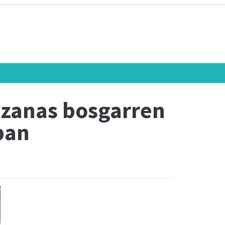
nzanas bosgarren
pan