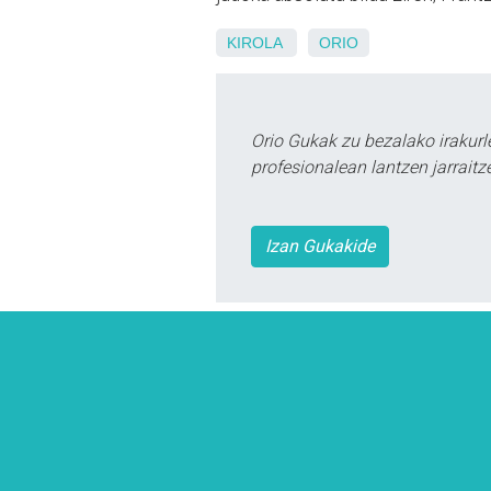
KIROLA
ORIO
Orio Gukak zu bezalako irakur
profesionalean lantzen jarraitz
Izan Gukakide