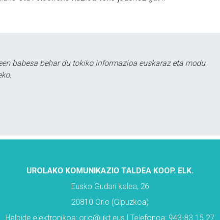
leen babesa behar du tokiko informazioa euskaraz eta modu
eko.
UROLAKO KOMUNIKAZIO TALDEA KOOP. ELK.
Eusko Gudari kalea, 26
20810 Orio (Gipuzkoa)
Helbide elektronikoa: orio@ukt.eus | Telefonoa: 943-83 15 27