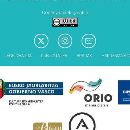
Codesyntaxek garatua
LEGE OHARRA
PUBLIZITATEA
ARAUAK
HARREMANET
Babesleak