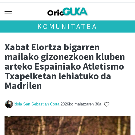
KOMUNITATEA
Xabat Elortza bigarren
mailako gizonezkoen kluben
arteko Espainiako Atletismo
Txapelketan lehiatuko da
Madrilen
Idoia San Sebastian Corta
2026ko maiatzaren 30a