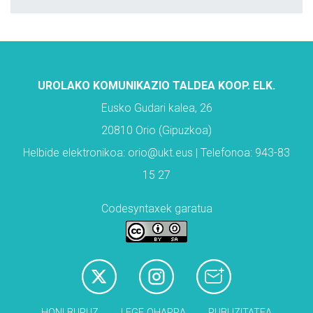
UROLAKO KOMUNIKAZIO TALDEA KOOP. ELK.
Eusko Gudari kalea, 26
20810 Orio (Gipuzkoa)
Helbide elektronikoa: orio@ukt.eus | Telefonoa: 943-83
15 27
Codesyntaxek garatua
HONI BURUZ
LEGE OHARRA
PUBLIZITATEA