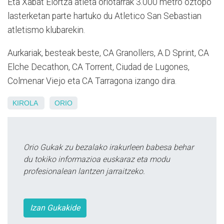
Eta Xabat Elortza atleta oriotarrak 3.000 metro oztopo
lasterketan parte hartuko du Atletico San Sebastian
atletismo klubarekin.
Aurkariak, besteak beste, CA Granollers, A.D Sprint, CA
Elche Decathon, CA Torrent, Ciudad de Lugones,
Colmenar Viejo eta CA Tarragona izango dira.
KIROLA
ORIO
Orio Gukak zu bezalako irakurleen babesa behar
du tokiko informazioa euskaraz eta modu
profesionalean lantzen jarraitzeko.
Izan Gukakide