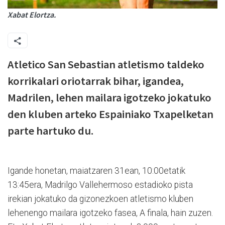
Xabat Elortza.
Atletico San Sebastian atletismo taldeko
korrikalari oriotarrak bihar, igandea,
Madrilen, lehen mailara igotzeko jokatuko
den kluben arteko Espainiako Txapelketan
parte hartuko du.
Igande honetan, maiatzaren 31ean, 10:00etatik
13:45era, Madrilgo Vallehermoso estadioko pista
irekian jokatuko da gizonezkoen atletismo kluben
lehenengo mailara igotzeko fasea, A finala, hain zuzen.