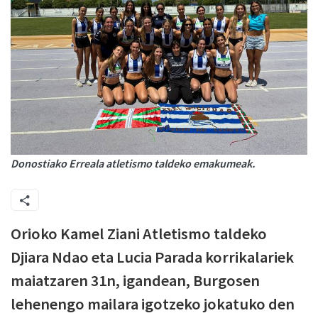
Donostiako Erreala atletismo taldeko emakumeak.
Orioko Kamel Ziani Atletismo taldeko
Djiara Ndao eta Lucia Parada korrikalariek
maiatzaren 31n, igandean, Burgosen
lehenengo mailara igotzeko jokatuko den