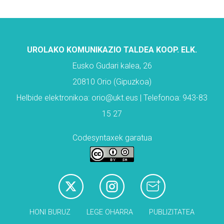
UROLAKO KOMUNIKAZIO TALDEA KOOP. ELK.
Eusko Gudari kalea, 26
20810 Orio (Gipuzkoa)
Helbide elektronikoa: orio@ukt.eus | Telefonoa: 943-83
15 27
Codesyntaxek garatua
HONI BURUZ
LEGE OHARRA
PUBLIZITATEA