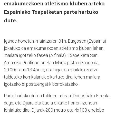
emakumezkoen atletismo kluben arteko
Espainiako Txapelketan parte hartuko
dute.
Igande honetan, maiatzaren 31n, Burgosen (Espainia)
jokatuko da emakumezkoen atletismo kluben lehen
mailara igotzeko fasea (A finala). Txapelketa San
Amaroko Purificacion San Marta pistan izango da,
10:00etatik 13:45era, eta bigarren mailako zortzi
taldetako korrikalariak elkartuko dira, lehen mailara
igotzeko bi postuengatik borrokatzeko.
Parte hartuko duten taldeen artean, Donostiako Erreala
dago, eta Djiara eta Lucia elkarte horren izenean
lehiatuko dira. Djiarak 200 metro eta 4x100 errelebo