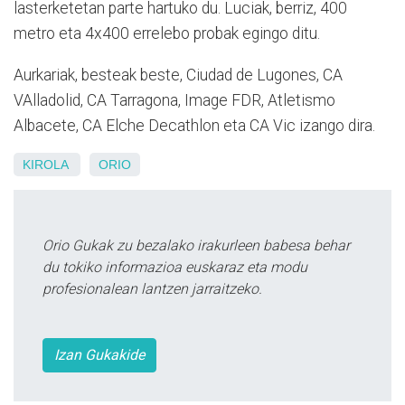
lasterketetan parte hartuko du. Luciak, berriz, 400
metro eta 4x400 errelebo probak egingo ditu.
Aurkariak, besteak beste, Ciudad de Lugones, CA
VAlladolid, CA Tarragona, Image FDR, Atletismo
Albacete, CA Elche Decathlon eta CA Vic izango dira.
KIROLA
ORIO
Orio Gukak zu bezalako irakurleen babesa behar
du tokiko informazioa euskaraz eta modu
profesionalean lantzen jarraitzeko.
Izan Gukakide