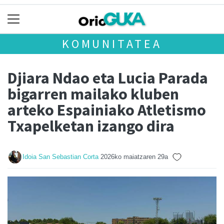
KOMUNITATEA
Djiara Ndao eta Lucia Parada
bigarren mailako kluben
arteko Espainiako Atletismo
Txapelketan izango dira
Idoia San Sebastian Corta
2026ko maiatzaren 29a