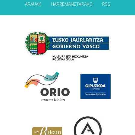
ARAUAK
HARREMANETARAKO
RSS
Babesleak