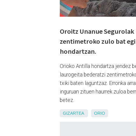
Oroitz Unanue Segurolak m
zentimetroko zulo bat egi
hondartzan.
Orioko Antilla hondartza jendez 
laurogeita bederatzi zentimetroko
txiki baten laguntzaz. Erronka ar
inguruan zituen haurrek zuloa ber
betez.
GIZARTEA
ORIO