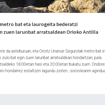
etro bat eta laurogeita bederatzi
n zuen larunbat arratsaldean Orioko Antilla
bete da asteburuan, eta Oroitz Unanue Segurolak metro bat e
 zulo bat egin zuen larunbat arratsaldean hondartzan, pala
ratsaldeko 18:00etan hasi eta 20:00etan bukatu zuen. Ondore
riro hondarrez estaltzen lagundu zioten , soroslearen agindu