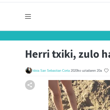
Herri txiki, zulo 
Idoia San Sebastian Corta
2020ko uztailaren 20a