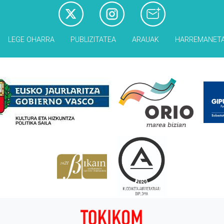
LEGE OHARRA
PUBLIZITATEA
ARAUAK
HARREMANET
Babesleak