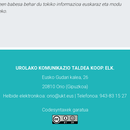
leen babesa behar du tokiko informazioa euskaraz eta modu
eko.
UROLAKO KOMUNIKAZIO TALDEA KOOP. ELK.
Eusko Gudari kalea, 26
20810 Orio (Gipuzkoa)
Helbide elektronikoa: orio@ukt.eus | Telefonoa: 943-83 15 27
Codesyntaxek garatua