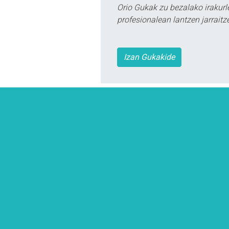
Orio Gukak zu bezalako irakur
profesionalean lantzen jarraitz
Izan Gukakide