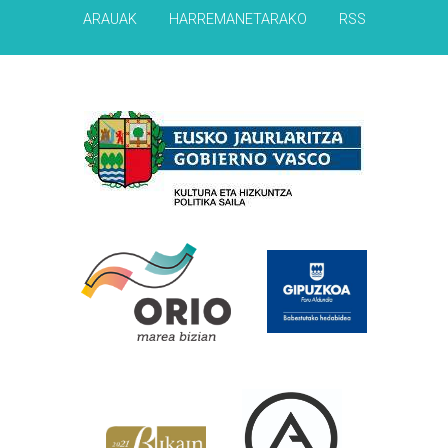
ARAUAK
HARREMANETARAKO
RSS
Babesleak