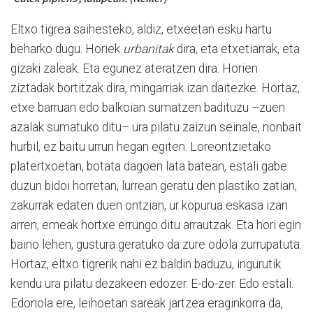
Eltxo tigrea saihesteko, aldiz, etxeetan esku hartu
beharko dugu. Horiek
urbanitak
dira, eta etxetiarrak, eta
gizaki zaleak. Eta egunez ateratzen dira. Horien
ziztadak bortitzak dira, mingarriak izan daitezke. Hortaz,
etxe barruan edo balkoian sumatzen badituzu –zuen
azalak sumatuko ditu– ura pilatu zaizun seinale, nonbait
hurbil, ez baitu urrun hegan egiten. Loreontzietako
platertxoetan, botata dagoen lata batean, estali gabe
duzun bidoi horretan, lurrean geratu den plastiko zatian,
zakurrak edaten duen ontzian, ur kopurua eskasa izan
arren, emeak hortxe errungo ditu arrautzak. Eta hori egin
baino lehen, gustura geratuko da zure odola zurrupatuta.
Hortaz, eltxo tigrerik nahi ez baldin baduzu, ingurutik
kendu ura pilatu dezakeen edozer. E-do-zer. Edo estali.
Edonola ere, leihoetan sareak jartzea eraginkorra da,