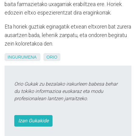
baita farmazietako uxagarriak erabiltzea ere. Horiek
edozein eltxo espezierentzat dira eraginkorrak.
Eta horiek guztiak eginagatik etxean eltxoren bat zurera
ausartzen bada, lehenik zanpatu, eta ondoren begiratu
zein koloretakoa den.
INGURUMENA
ORIO
Orio Gukak zu bezalako irakurleen babesa behar
du tokiko informazioa euskaraz eta modu
profesionalean lantzen jarraitzeko.
Izan Gukakide