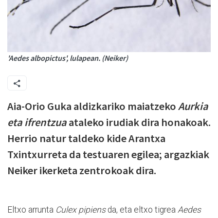
'Aedes albopictus', lulapean. (Neiker)
Aia-Orio Guka aldizkariko maiatzeko
Aurkia
eta ifrentzua
ataleko irudiak dira honakoak.
Herrio natur taldeko kide Arantxa
Txintxurreta da testuaren egilea; argazkiak
Neiker ikerketa zentrokoak dira.
Eltxo arrunta
Culex pipiens
da, eta eltxo tigrea
Aedes