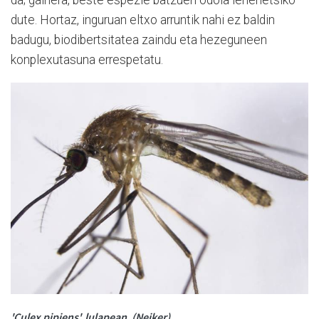
da; gainera, beste espezie batzuen odola lehenetsiko
dute. Hortaz, inguruan eltxo arruntik nahi ez baldin
badugu, biodibertsitatea zaindu eta hezeguneen
konplexutasuna errespetatu.
'Culex pipiens', lulapean. (Neiker)