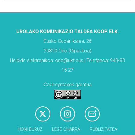
UROLAKO KOMUNIKAZIO TALDEA KOOP. ELK.
Eusko Gudari kalea, 26
20810 Orio (Gipuzkoa)
Helbide elektronikoa: orio@ukt.eus | Telefonoa: 943-83
15 27
Codesyntaxek garatua
HONI BURUZ
LEGE OHARRA
PUBLIZITATEA