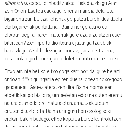
albopictus
, espezie inbaditzailea. Biak dauzkagu Aian
zein Orion. Esatea daukagu lehena marroia dela. eta
bigarrena zuri-beltza; lehenak gorputza borobildua duela
eta bigarrenak puntaduna... Baina nor geratuko da
eltxoari begira, haren muturrak gure azala zulatzen duen
bitartean? Zer inporta dio itxurak, jasangaitzak biak
bazaizkigu! Azaldu dezagun, hortaz, garrantzitsuena,
zera: nola egin horiek gure odoletik urruti mantentzeko.
Eltxo arrunta betiko eltxo gogaikarri hori da, gure belarri
ondoan
ñiiii
higuingarria egiten duena, ohean goxo-goxo
gaudenean. Gauez ateratzen dira. Baina, normalean,
etxetik kanpo bizi dira, urmaeletan edo ura duten eremu
naturaletan edo erdi naturaletan, arrautzak uretan
erruten dituzte eta. Baina ur inguru hori ekologikoki
orekan baldin badago, eltxo kopurua berez kontrolatzen