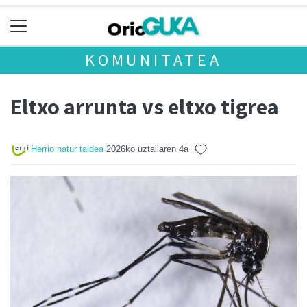
KOMUNITATEA
Eltxo arrunta vs eltxo tigrea
Herrio natur taldea
2026ko uztailaren 4a