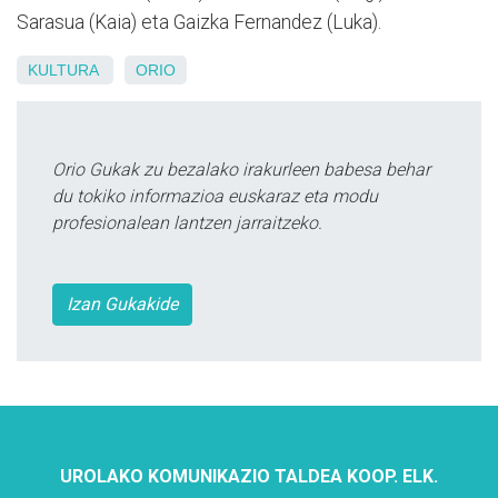
Sarasua (Kaia) eta Gaizka Fernandez (Luka).
KULTURA
ORIO
Orio Gukak zu bezalako irakurleen babesa behar
du tokiko informazioa euskaraz eta modu
profesionalean lantzen jarraitzeko.
Izan Gukakide
UROLAKO KOMUNIKAZIO TALDEA KOOP. ELK.