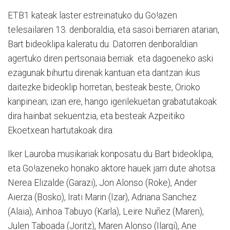
ETB1 kateak laster estreinatuko du Go!azen
telesailaren 13. denboraldia, eta sasoi berriaren atarian,
Bart bideoklipa kaleratu du. Datorren denboraldian
agertuko diren pertsonaia berriak eta dagoeneko aski
ezagunak bihurtu direnak kantuan eta dantzan ikus
daitezke bideoklip horretan, besteak beste, Orioko
kanpinean; izan ere, hango igerilekuetan grabatutakoak
dira hainbat sekuentzia, eta besteak Azpeitiko
Ekoetxean hartutakoak dira.
Iker Lauroba musikariak konposatu du Bart bideoklipa,
eta Go!azeneko honako aktore hauek jarri dute ahotsa:
Nerea Elizalde (Garazi), Jon Alonso (Roke), Ander
Aierza (Bosko), Irati Marin (Izar), Adriana Sanchez
(Alaia), Ainhoa Tabuyo (Karla), Leire Nuñez (Maren),
Julen Taboada (Joritz), Maren Alonso (Ilargi), Ane