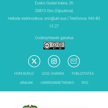
Eusko Gudari kalea, 26
20810 Orio (Gipuzkoa)
Helbide elektronikoa: orio@ukt.eus | Telefonoa: 943-83
15 27
Codesyntaxek garatua
HONI BURUZ
LEGE OHARRA
PUBLIZITATEA
ARAUAK
HARREMANETARAKO
RSS
Babesleak