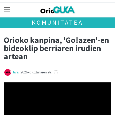
KOMUNITATEA
Orioko kanpina, 'Go!azen'-en
bideoklip berriaren irudien
artean
Hara!
2026ko uztailaren 9a