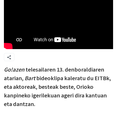
Go!azen
telesailaren 13. denboraldiaren
atarian,
Bart
bideoklipa kaleratu du EITBk,
eta aktoreak, besteak beste, Orioko
kanpineko igerilekuan ageri dira kantuan
eta dantzan.