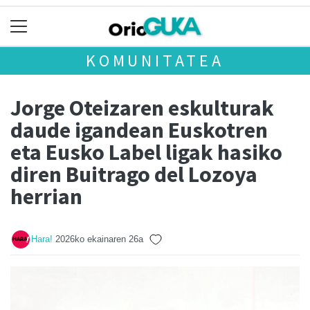
KOMUNITATEA
Jorge Oteizaren eskulturak
daude igandean Euskotren
eta Eusko Label ligak hasiko
diren Buitrago del Lozoya
herrian
Hara!
2026ko ekainaren 26a