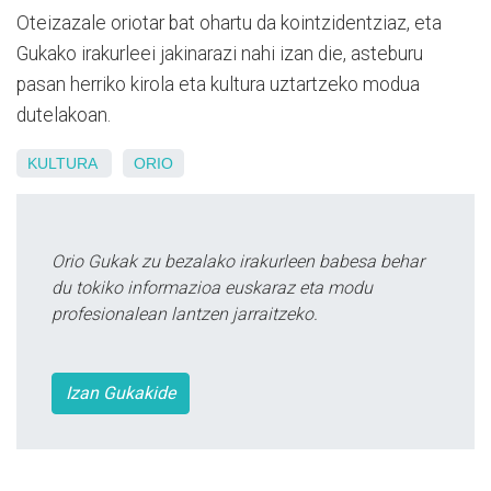
Oteizazale oriotar bat ohartu da kointzidentziaz, eta
Gukako irakurleei jakinarazi nahi izan die, asteburu
pasan herriko kirola eta kultura uztartzeko modua
dutelakoan.
KULTURA
ORIO
Orio Gukak zu bezalako irakurleen babesa behar
du tokiko informazioa euskaraz eta modu
profesionalean lantzen jarraitzeko.
Izan Gukakide