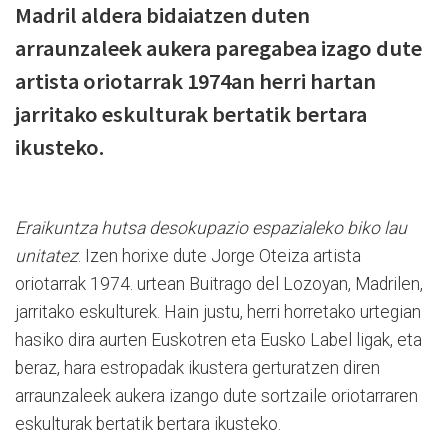
Madril aldera bidaiatzen duten
arraunzaleek aukera paregabea izago dute
artista oriotarrak 1974an herri hartan
jarritako eskulturak bertatik bertara
ikusteko.
Eraikuntza hutsa desokupazio espazialeko biko lau
unitatez
. Izen horixe dute Jorge Oteiza artista
oriotarrak 1974. urtean Buitrago del Lozoyan, Madrilen,
jarritako eskulturek. Hain justu, herri horretako urtegian
hasiko dira aurten Euskotren eta Eusko Label ligak, eta
beraz, hara estropadak ikustera gerturatzen diren
arraunzaleek aukera izango dute sortzaile oriotarraren
eskulturak bertatik bertara ikusteko.