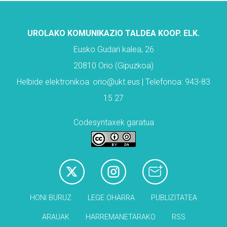
UROLAKO KOMUNIKAZIO TALDEA KOOP. ELK.
Eusko Gudari kalea, 26
20810 Orio (Gipuzkoa)
Helbide elektronikoa: orio@ukt.eus | Telefonoa: 943-83
15 27
Codesyntaxek garatua
HONI BURUZ
LEGE OHARRA
PUBLIZITATEA
ARAUAK
HARREMANETARAKO
RSS