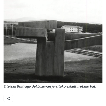
Oteizak Buitrago del Lozoyan jarritako eskulturetako bat.