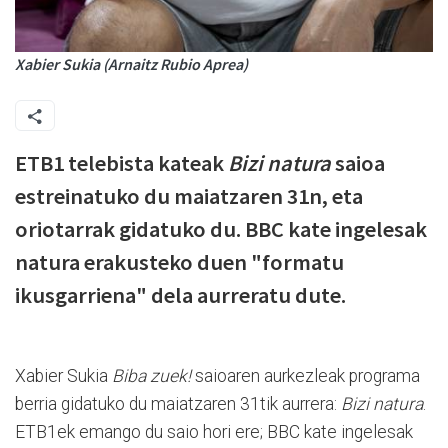
Xabier Sukia (Arnaitz Rubio Aprea)
ETB1 telebista kateak
Bizi natura
saioa
estreinatuko du maiatzaren 31n, eta
oriotarrak gidatuko du. BBC kate ingelesak
natura erakusteko duen "formatu
ikusgarriena" dela aurreratu dute.
Xabier Sukia
Biba zuek!
saioaren aurkezleak programa
berria gidatuko du maiatzaren 31tik aurrera:
Bizi natura
.
ETB1ek emango du saio hori ere; BBC kate ingelesak