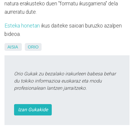
natura erakusteko duen "formatu ikusgarriena" dela
aurreratu dute.
Esteka honetan
ikus daiteke saioari buruzko azalpen
bideoa.
AISIA
ORIO
Orio Gukak zu bezalako irakurleen babesa behar
du tokiko informazioa euskaraz eta modu
profesionalean lantzen jarraitzeko.
Izan Gukakide