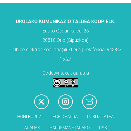
UROLAKO KOMUNIKAZIO TALDEA KOOP. ELK.
Eusko Gudari kalea, 26
20810 Orio (Gipuzkoa)
Helbide elektronikoa: orio@ukt.eus | Telefonoa: 943-83
15 27
Codesyntaxek garatua
HONI BURUZ
LEGE OHARRA
PUBLIZITATEA
ARAUAK
HARREMANETARAKO
RSS