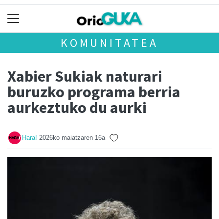
KOMUNITATEA
Xabier Sukiak naturari
buruzko programa berria
aurkeztuko du aurki
Hara!
2026ko maiatzaren 16a