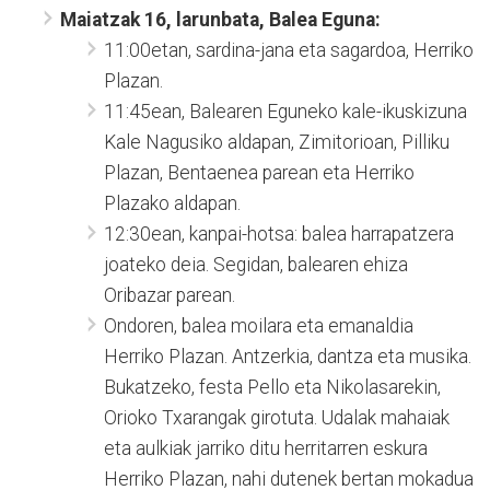
Maiatzak 16, larunbata, Balea Eguna:
11:00etan, sardina-jana eta sagardoa, Herriko
Plazan.
11:45ean, Balearen Eguneko kale-ikuskizuna
Kale Nagusiko aldapan, Zimitorioan, Pilliku
Plazan, Bentaenea parean eta Herriko
Plazako aldapan.
12:30ean, kanpai-hotsa: balea harrapatzera
joateko deia. Segidan, balearen ehiza
Oribazar parean.
Ondoren, balea moilara eta emanaldia
Herriko Plazan. Antzerkia, dantza eta musika.
Bukatzeko, festa Pello eta Nikolasarekin,
Orioko Txarangak girotuta. Udalak mahaiak
eta aulkiak jarriko ditu herritarren eskura
Herriko Plazan, nahi dutenek bertan mokadua