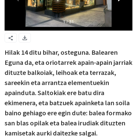
Hilak 14 ditu bihar, osteguna. Balearen
Eguna da, eta oriotarrek apain-apain jarriak
dituzte balkoiak, leihoak eta terrazak,
sareekin eta arrantza elementuekin
apainduta. Saltokiak ere batu dira
ekimenera, eta batzuek apainketa lan soila
baino gehiago ere egin dute: balea formako
san blas opilak eta balea irudiak dituzten
kamisetak aurki daitezke salgai.