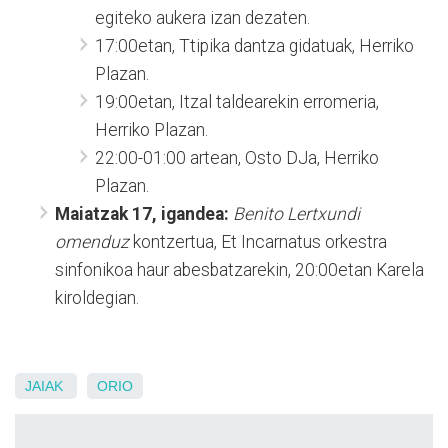
egiteko aukera izan dezaten.
17:00etan, Ttipika dantza gidatuak, Herriko
Plazan.
19:00etan, Itzal taldearekin erromeria,
Herriko Plazan.
22:00-01:00 artean, Osto DJa, Herriko
Plazan.
Maiatzak 17, igandea:
Benito Lertxundi
omenduz
kontzertua, Et Incarnatus orkestra
sinfonikoa haur abesbatzarekin, 20:00etan Karela
kiroldegian.
JAIAK
ORIO