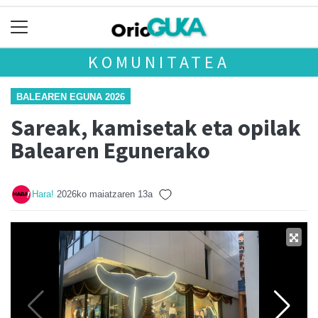
KOMUNITATEA
BALEAREN EGUNA 2026
Sareak, kamisetak eta opilak
Balearen Egunerako
Hara!
2026ko maiatzaren 13a