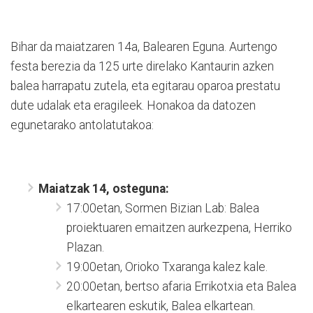
Bihar da maiatzaren 14a, Balearen Eguna. Aurtengo
festa berezia da 125 urte direlako Kantaurin azken
balea harrapatu zutela, eta egitarau oparoa prestatu
dute udalak eta eragileek. Honakoa da datozen
egunetarako antolatutakoa:
Maiatzak 14, osteguna:
17:00etan, Sormen Bizian Lab: Balea
proiektuaren emaitzen aurkezpena, Herriko
Plazan.
19:00etan, Orioko Txaranga kalez kale.
20:00etan, bertso afaria Errikotxia eta Balea
elkartearen eskutik, Balea elkartean.