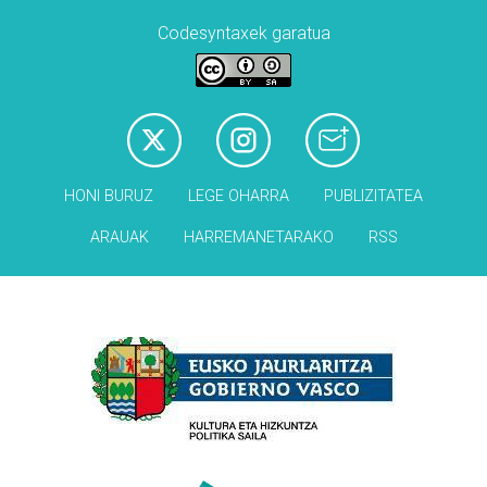
Codesyntaxek garatua
HONI BURUZ
LEGE OHARRA
PUBLIZITATEA
ARAUAK
HARREMANETARAKO
RSS
Babesleak