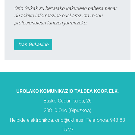
Orio Gukak zu bezalako irakurleen babesa behar
du tokiko informazioa euskaraz eta modu
profesionalean lantzen jarraitzeko.
Izan Gukakide
UROLAKO KOMUNIKAZIO TALDEA KOOP. ELK.
Eusko Gudari kalea, 26
20810 Orio (Gipuzkoa)
Helbide elektronikoa: orio@ukt.eus | Telefonoa: 943-83
15 27