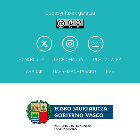
Codesyntaxek garatua
HONI BURUZ
LEGE OHARRA
PUBLIZITATEA
ARAUAK
HARREMANETARAKO
RSS
Babesleak