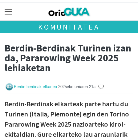
KOMUNITATEA
Berdin-Berdinak Turinen izan
da, Pararowing Week 2025
lehiaketan
Berdin-berdinak elkartea
2025eko urriaren 21a
Berdin-Berdinak elkarteak parte hartu du
Turinen (Italia, Piemonte) egin den Torino
Pararowing Week 2025 nazioarteko kirol-
ekitaldian. Gure elkarteko lau arraunlarik