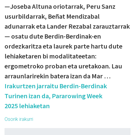
—Joseba Altuna oriotarrak, Peru Sanz
usurbildarrak, Beñat Mendizabal
adunarrak eta Lander Rezabal zarauztarrak
— osatu dute Berdin-Berdinak-en
ordezkaritza eta laurek parte hartu dute
lehiaketaren bi modalitateetan:
ergometroko proban eta uretakoan. Lau
arraunlarirekin batera izan da Mar …
Irakurtzen jarraitu
Berdin-Berdinak
Turinen izan da, Pararowing Week
2025 lehiaketan
Osorik irakurri