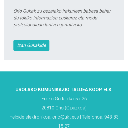
Orio Gukak zu bezalako irakurleen babesa behar
du tokiko informazioa euskaraz eta modu
profesionalean lantzen jarraitzeko.
Izan Gukakide
UROLAKO KOMUNIKAZIO TALDEA KOOP. ELK.
Eusko Gudari kalea, 26
20810 Orio (Gipuzkoa)
Helbide elektronikoa: orio@ukt.eus | Telefonoa: 943-83
15 27