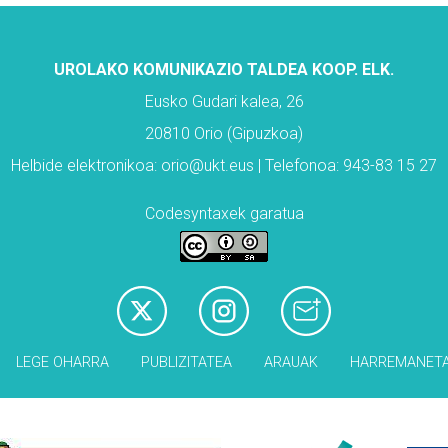
UROLAKO KOMUNIKAZIO TALDEA KOOP. ELK.
Eusko Gudari kalea, 26
20810 Orio (Gipuzkoa)
Helbide elektronikoa: orio@ukt.eus | Telefonoa: 943-83 15 27
Codesyntaxek garatua
LEGE OHARRA
PUBLIZITATEA
ARAUAK
HARREMANET
Babesleak