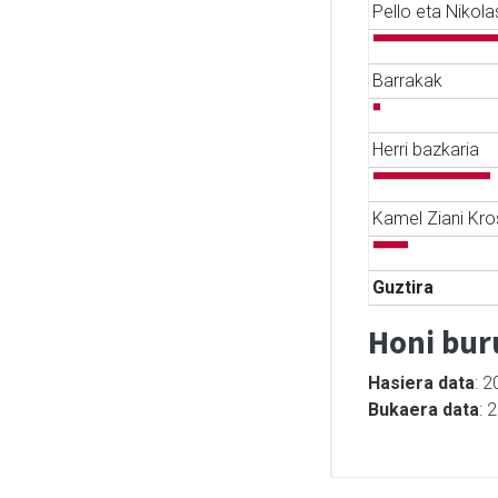
Pello eta Nikola
Barrakak
Herri bazkaria
Kamel Ziani Kro
Guztira
Honi bur
Hasiera data
: 
Bukaera data
: 