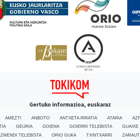
Gertuko informazioa, euskaraz
AMEZTI
ANBOTO
ANTXETA IRRATIA
ATARIA
AZP
TIA
GEURIA
GOIENA
GOIERRI TELEBISTA
GUAIXE
IZMENDI TELEBISTA
ORIO GUKA
TXINTXARRI
ZARAUT