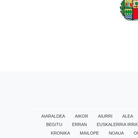
AIARALDEA
AIKOR
AIURRI
ALEA
BEGITU
ERRAN
EUSKALERRIA IRRA
KRONIKA
MAILOPE
NOAUA
O