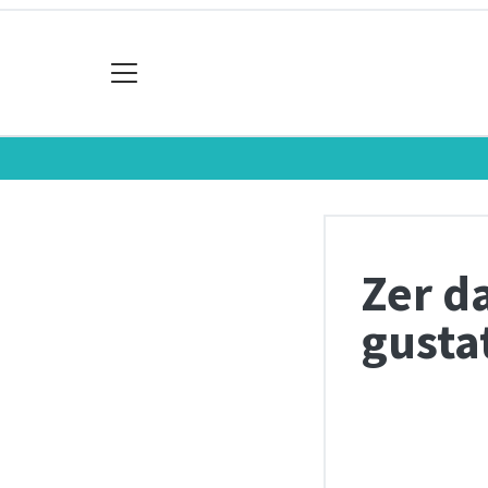
Zer d
gusta
Chart
Pie chart with 6 s