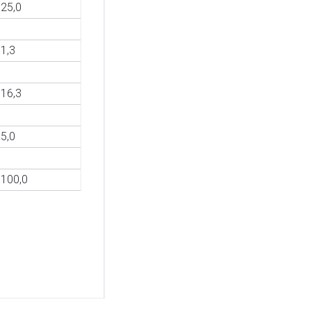
25,0
1,3
16,3
5,0
100,0