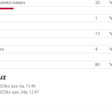
sarekin kalejira
20
%
1
%
13
%
sa
4
%
80
%
uz
2023ko aza. 6a, 12:46
2023ko aza. 24a, 12:47