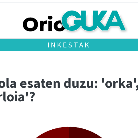
INKESTAK
la esaten duzu: 'orka',
loia'?