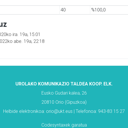
40
%100,0
uz
020ko ira. 19a, 15:01
2022ko abe. 19a, 22:18
UROLAKO KOMUNIKAZIO TALDEA KOOP. ELK.
Eusko Gudari kalea, 26
20810 Orio (Gipuzkoa)
Helbide elektronikoa: orio@ukt.eus | Telefonoa: 943-83 15 27
Codesyntaxek garatua