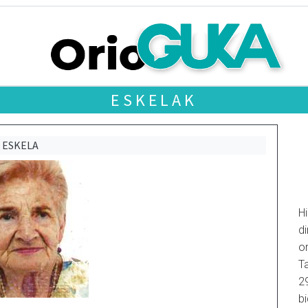
ESKELAK
ESKELA
Hi
di
o
Ta
2
bi