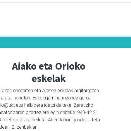
Aiako eta Orioko
eskelak
l diren oriotarren eta aiarren eskelak argitaratzen
ra atal honetan. Eskela jarri nahi izanez gero,
rio@ukt.eus helbidera idatzi daiteke. Zarauzko
natorioaren bitartez ere egin daiteke: 943-42 21
9 telefonoetara deituta. Abendañon gaude, Urteta
dean, 2. zenbakian.