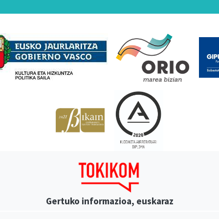
Babesleak
Gertuko informazioa, euskaraz