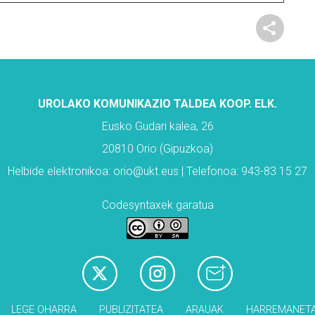
UROLAKO KOMUNIKAZIO TALDEA KOOP. ELK.
Eusko Gudari kalea, 26
20810 Orio (Gipuzkoa)
Helbide elektronikoa: orio@ukt.eus | Telefonoa: 943-83 15 27
Codesyntaxek garatua
LEGE OHARRA
PUBLIZITATEA
ARAUAK
HARREMANET