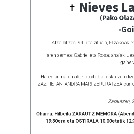
Nieves L
(Pako Olaz
-Go
Atzo hil zen, 94 urte zituela, Elizakoa
Haren semea: Gabriel eta Rosa; anaiak: Jesu
gaine
Haren arimaren alde otoitz bat eskatzen diz
ZAZPIETAN, ANDRA MARI ZERURATZEA parroki el
Zarautzen, 2
Oharra: Hilbeila ZARAUTZ MEMORA (Abenda
19:30era eta OSTIRALA 10:00etatik 12:3