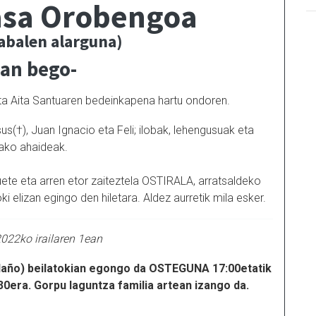
asa Orobengoa
abalen alarguna)
ian bego-
k eta Aita Santuaren bedeinkapena hartu ondoren.
s(†), Juan Ignacio eta Feli; ilobak, lehengusuak eta
rako ahaideak.
uete eta arren etor zaiteztela OSTIRALA, arratsaldeko
izan egingo den hiletara. Aldez aurretik mila esker.
022ko irailaren 1ean
ño) beilatokian egongo da OSTEGUNA 17:00etatik
0era. Gorpu laguntza familia artean izango da.