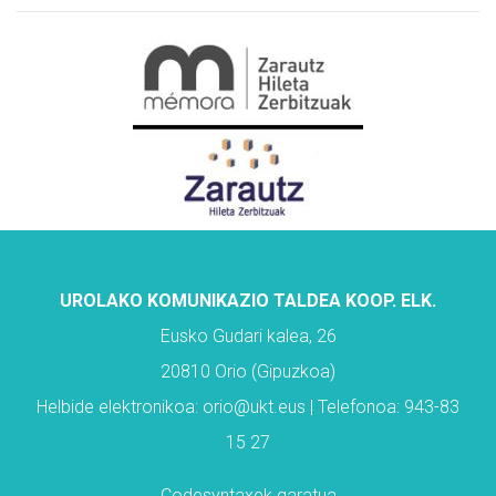
UROLAKO KOMUNIKAZIO TALDEA KOOP. ELK.
Eusko Gudari kalea, 26
20810 Orio (Gipuzkoa)
Helbide elektronikoa: orio@ukt.eus | Telefonoa: 943-83
15 27
Codesyntaxek garatua