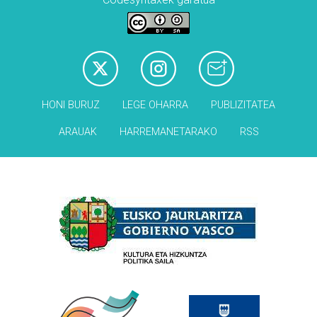
HONI BURUZ
LEGE OHARRA
PUBLIZITATEA
ARAUAK
HARREMANETARAKO
RSS
Babesleak