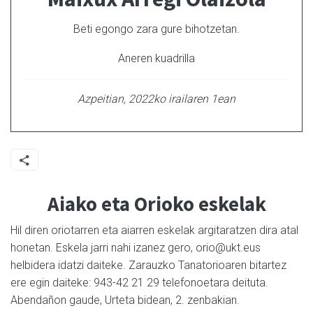
Beti egongo zara gure bihotzetan.
Aneren kuadrilla
Azpeitian, 2022ko irailaren 1ean
Aiako eta Orioko eskelak
Hil diren oriotarren eta aiarren eskelak argitaratzen dira atal
honetan. Eskela jarri nahi izanez gero, orio@ukt.eus
helbidera idatzi daiteke. Zarauzko Tanatorioaren bitartez
ere egin daiteke: 943-42 21 29 telefonoetara deituta.
Abendañon gaude, Urteta bidean, 2. zenbakian.