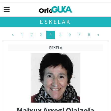
ESKELAK
«
1
2
3
4
5
6
7
8
»
ESKELA
Maixux Arregi Olaizola