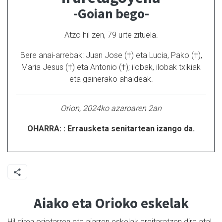
-Goian bego-
Atzo hil zen, 79 urte zituela.
Bere anai-arrebak: Juan Jose (†) eta Lucia, Pako (†),
Maria Jesus (†) eta Antonio (†); ilobak, ilobak txikiak
eta gainerako ahaideak.
Orion, 2024ko azaroaren 2an
OHARRA: : Errausketa senitartean izango da.
Aiako eta Orioko eskelak
Hil diren oriotarren eta aiarren eskelak argitaratzen dira atal