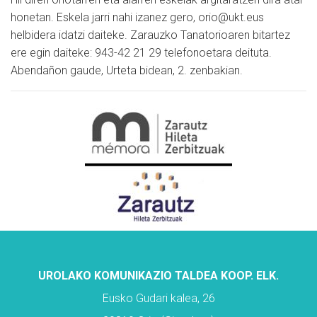
honetan. Eskela jarri nahi izanez gero, orio@ukt.eus
helbidera idatzi daiteke. Zarauzko Tanatorioaren bitartez
ere egin daiteke: 943-42 21 29 telefonoetara deituta.
Abendañon gaude, Urteta bidean, 2. zenbakian.
UROLAKO KOMUNIKAZIO TALDEA KOOP. ELK.
Eusko Gudari kalea, 26