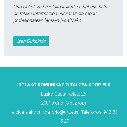
Orio Gukak zu bezalako irakurleen babesa behar
du tokiko informazioa euskaraz eta modu
profesionalean lantzen jarraitzeko.
Izan Gukakide
UROLAKO KOMUNIKAZIO TALDEA KOOP. ELK.
Eusko Gudari kalea, 26
20810 Orio (Gipuzkoa)
Helbide elektronikoa: orio@ukt.eus | Telefonoa: 943-83
15 27