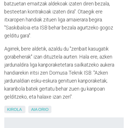
batzuetan emaitzak aldekoak izaten diren bezala,
besteetan kontrakoak izaten dira". Otaegik ere
itxaropen handiak zituen liga amaierara begira.
"Saskibaloia eta ISB behar bezala agurtzeko gogoz
gelditu gara".
Agirrek, bere aldetik, azaldu du "zenbait kasugatik
gorabeherak" izan dituztela aurten. Hala ere, azken
jardunaldira liga kanporaketetara sailkatzeko aukera
handiarekin iritsi zen Domusa Teknik ISB. "Azken
jardunaldian esku-eskura genituen kanporaketak;
karanbola batek gertatu behar zuen gu kanpoan
gelditzeko,
eta halaxe izan zen".
KIROLA
AIA ORIO