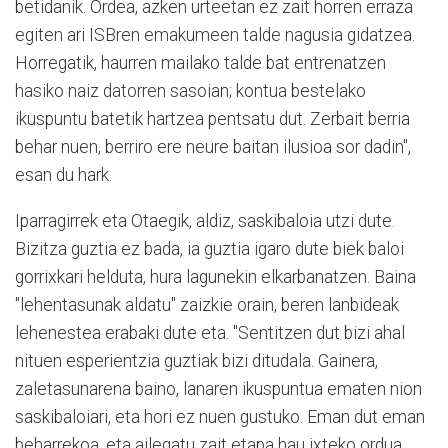
betidanik. Ordea, azken urteetan ez zait horren erraza
egiten ari ISBren emakumeen talde nagusia gidatzea.
Horregatik, haurren mailako talde bat entrenatzen
hasiko naiz datorren sasoian; kontua bestelako
ikuspuntu batetik hartzea pentsatu dut. Zerbait berria
behar nuen, berriro ere neure baitan ilusioa sor dadin",
esan du hark.
Iparragirrek eta Otaegik, aldiz, saskibaloia utzi dute.
Bizitza guztia ez bada, ia guztia igaro dute biek baloi
gorrixkari helduta, hura lagunekin elkarbanatzen. Baina
"lehentasunak aldatu" zaizkie orain, beren lanbideak
lehenestea erabaki dute eta. "Sentitzen dut bizi ahal
nituen esperientzia guztiak bizi ditudala. Gainera,
zaletasunarena baino, lanaren ikuspuntua ematen nion
saskibaloiari, eta hori ez nuen gustuko. Eman dut eman
beharrekoa, eta ailegatu zait etapa hau ixteko ordua.