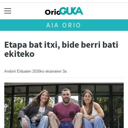
AIA ORIO
Etapa bat itxi, bide berri bati
ekiteko
Andoni Elduaien
2026ko ekainaren 3a