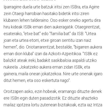
Iparragirre duela urte batzuk iritsi zen ISBra, eta Agirre
zein Otaegi harrobian hasitako bidetik iritsi ziren
klubaren lehen talderaino. Oso esker oneko agertu dira
hiru kideak ISBk eman dien aukeragatik. Otaegirentzat,
esaterako, "etxe bat" edo "familia bat" da ISB. "Urtea
joan eta urtea etorri, etxe giroan sentitu izan naiz
hemen", dio. Oriotarrarentzat, bestalde, "bigarren aukera
eman dion kluba" izan da Azkoiti-Azpeitikoa. "ISBk ez
balizkit ateak ireki, badakit saskibaloia aspaldi utziko
nukeela. Jokatzeko aukera eman zidan ISBk, eta
gainera, maila onean jokatzekoa. Nire urte onenak igaro
ditut hemen, eta oso eskertuta nago".
Oroitzapen asko, ezin hobeak, eramango dituzte denek
ere ISBn egin duten pasadizotik. Ez dituzte ahazteko
mailaz igotzea lortu zutenean bizitakoak, ezta iaz Intza