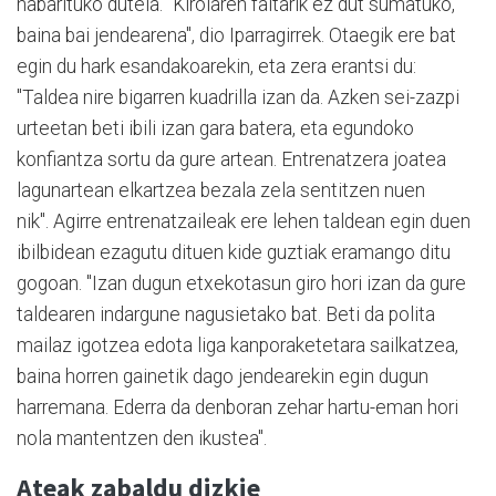
nabarituko dutela. "Kirolaren faltarik ez dut sumatuko,
baina bai jendearena", dio Iparragirrek. Otaegik ere bat
egin du hark esandakoarekin, eta zera erantsi du:
"Taldea nire bigarren kuadrilla izan da. Azken sei-zazpi
urteetan beti ibili izan gara batera, eta egundoko
konfiantza sortu da gure artean. Entrenatzera joatea
lagunartean elkartzea bezala zela sentitzen nuen
nik". Agirre entrenatzaileak ere lehen taldean egin duen
ibilbidean ezagutu dituen kide guztiak eramango ditu
gogoan. "Izan dugun etxekotasun giro hori izan da gure
taldearen indargune nagusietako bat. Beti da polita
mailaz igotzea edota liga kanporaketetara sailkatzea,
baina horren gainetik dago jendearekin egin dugun
harremana. Ederra da denboran zehar hartu-eman hori
nola mantentzen den ikustea".
Ateak zabaldu dizkie