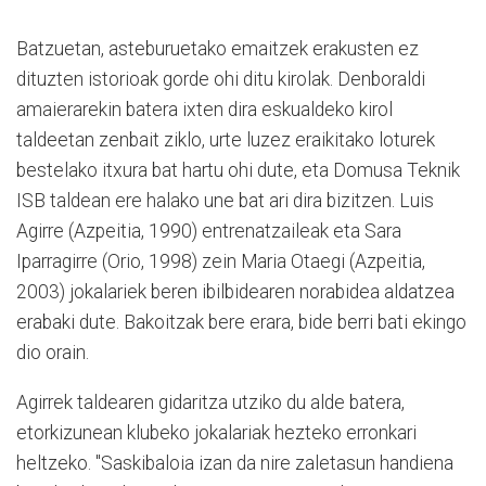
B
atzuetan, asteburuetako emaitzek erakusten ez
dituzten istorioak gorde ohi ditu kirolak. Denboraldi
amaierarekin batera ixten dira eskualdeko kirol
taldeetan zenbait ziklo, urte luzez eraikitako loturek
bestelako itxura bat hartu ohi dute, eta Domusa Teknik
ISB taldean ere halako une bat ari dira bizitzen. Luis
Agirre (Azpeitia, 1990) entrenatzaileak eta Sara
Iparragirre (Orio, 1998) zein Maria Otaegi (Azpeitia,
2003) jokalariek beren ibilbidearen norabidea aldatzea
erabaki dute. Bakoitzak bere erara, bide berri bati ekingo
dio orain.
Agirrek taldearen gidaritza utziko du alde batera,
etorkizunean klubeko jokalariak hezteko erronkari
heltzeko. "Saskibaloia izan da nire zaletasun handiena