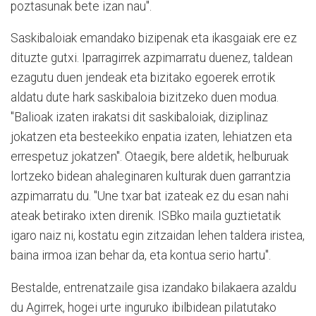
poztasunak bete izan nau".
Saskibaloiak emandako bizipenak eta ikasgaiak ere ez
dituzte gutxi. Iparragirrek azpimarratu duenez, taldean
ezagutu duen jendeak eta bizitako egoerek errotik
aldatu dute hark saskibaloia bizitzeko duen modua.
"Balioak izaten irakatsi dit saskibaloiak, diziplinaz
jokatzen eta besteekiko enpatia izaten, lehiatzen eta
errespetuz jokatzen". Otaegik, bere aldetik, helburuak
lortzeko bidean ahaleginaren kulturak duen garrantzia
azpimarratu du. "Une txar bat izateak ez du esan nahi
ateak betirako ixten direnik. ISBko maila guztietatik
igaro naiz ni, kostatu egin zitzaidan lehen taldera iristea,
baina irmoa izan behar da, eta kontua serio hartu".
Bestalde, entrenatzaile gisa izandako bilakaera azaldu
du Agirrek, hogei urte inguruko ibilbidean pilatutako