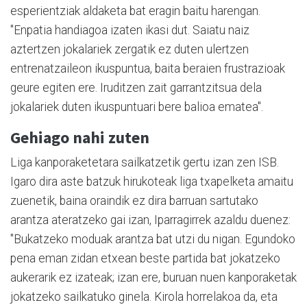
esperientziak aldaketa bat eragin baitu harengan.
"Enpatia handiagoa izaten ikasi dut. Saiatu naiz
aztertzen jokalariek zergatik ez duten ulertzen
entrenatzaileon ikuspuntua, baita beraien frustrazioak
geure egiten ere. Iruditzen zait garrantzitsua dela
jokalariek duten ikuspuntuari bere balioa ematea".
Gehiago nahi zuten
Liga kanporaketetara sailkatzetik gertu izan zen ISB.
Igaro dira aste batzuk hirukoteak liga txapelketa amaitu
zuenetik, baina oraindik ez dira barruan sartutako
arantza ateratzeko gai izan, Iparragirrek azaldu duenez:
"Bukatzeko moduak arantza bat utzi du nigan. Egundoko
pena eman zidan etxean beste partida bat jokatzeko
aukerarik ez izateak; izan ere, buruan nuen kanporaketak
jokatzeko sailkatuko ginela. Kirola horrelakoa da, eta