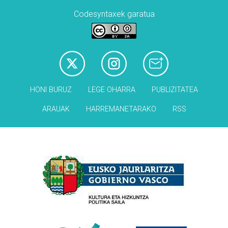
Codesyntaxek garatua
HONI BURUZ
LEGE OHARRA
PUBLIZITATEA
ARAUAK
HARREMANETARAKO
RSS
Babesleak