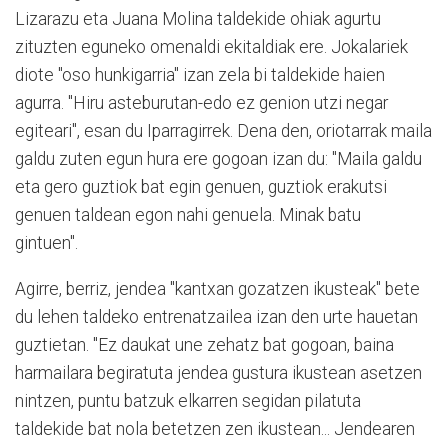
Lizarazu eta Juana Molina taldekide ohiak agurtu
zituzten eguneko omenaldi ekitaldiak ere. Jokalariek
diote "oso hunkigarria" izan zela bi taldekide haien
agurra. "Hiru asteburutan-edo ez genion utzi negar
egiteari", esan du Iparragirrek. Dena den, oriotarrak maila
galdu zuten egun hura ere gogoan izan du: "Maila galdu
eta gero guztiok bat egin genuen, guztiok erakutsi
genuen taldean egon nahi genuela. Minak batu
gintuen".
Agirre, berriz, jendea "kantxan gozatzen ikusteak" bete
du lehen taldeko entrenatzailea izan den urte hauetan
guztietan. "Ez daukat une zehatz bat gogoan, baina
harmailara begiratuta jendea gustura ikustean asetzen
nintzen, puntu batzuk elkarren segidan pilatuta
taldekide bat nola betetzen zen ikustean... Jendearen