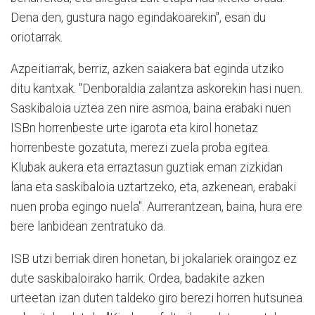
Dena den, gustura nago egindakoarekin", esan du
oriotarrak.
Azpeitiarrak, berriz, azken saiakera bat eginda utziko
ditu kantxak. "Denboraldia zalantza askorekin hasi nuen.
Saskibaloia uztea zen nire asmoa, baina erabaki nuen
ISBn horrenbeste urte igarota eta kirol honetaz
horrenbeste gozatuta, merezi zuela proba egitea.
Klubak aukera eta erraztasun guztiak eman zizkidan
lana eta saskibaloia uztartzeko, eta, azkenean, erabaki
nuen proba egingo nuela". Aurrerantzean, baina, hura ere
bere lanbidean zentratuko da.
ISB utzi berriak diren honetan, bi jokalariek oraingoz ez
dute saskibaloirako harrik. Ordea, badakite azken
urteetan izan duten taldeko giro berezi horren hutsunea