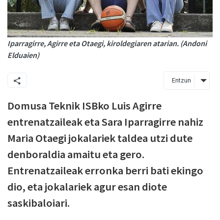
Iparragirre, Agirre eta Otaegi, kiroldegiaren atarian. (Andoni
Elduaien)
Entzun
Domusa Teknik ISBko Luis Agirre
entrenatzaileak eta Sara Iparragirre nahiz
Maria Otaegi jokalariek taldea utzi dute
denboraldia amaitu eta gero.
Entrenatzaileak erronka berri bati ekingo
dio, eta jokalariek agur esan diote
saskibaloiari.