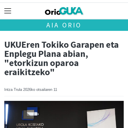
AIA ORIO
UKUEren Tokiko Garapen eta
Enplegu Plana abian,
"etorkizun oparoa
eraikitzeko"
Intza Trula
2026ko otsailaren 11