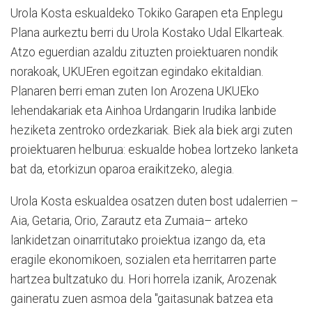
Urola Kosta eskualdeko Tokiko Garapen eta Enplegu
Plana aurkeztu berri du Urola Kostako Udal Elkarteak.
Atzo eguerdian azaldu zituzten proiektuaren nondik
norakoak, UKUEren egoitzan egindako ekitaldian.
Planaren berri eman zuten Ion Arozena UKUEko
lehendakariak eta Ainhoa Urdangarin Irudika lanbide
heziketa zentroko ordezkariak. Biek ala biek argi zuten
proiektuaren helburua: eskualde hobea lortzeko lanketa
bat da, etorkizun oparoa eraikitzeko, alegia.
Urola Kosta eskualdea osatzen duten bost udalerrien –
Aia, Getaria, Orio, Zarautz eta Zumaia– arteko
lankidetzan oinarritutako proiektua izango da, eta
eragile ekonomikoen, sozialen eta herritarren parte
hartzea bultzatuko du. Hori horrela izanik, Arozenak
gaineratu zuen asmoa dela "gaitasunak batzea eta