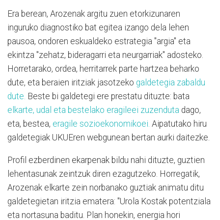
Era berean, Arozenak argitu zuen etorkizunaren
inguruko diagnostiko bat egitea izango dela lehen
pausoa, ondoren eskualdeko estrategia "argia" eta
ekintza "zehatz, bideragarri eta neurgarriak" adosteko.
Horretarako, ordea, herritarrek parte hartzea beharko
dute, eta beraien iritziak jasotzeko
galdetegia zabaldu
dute.
Beste bi galdetegi ere prestatu dituzte: bata
elkarte, udal eta bestelako eragileei zuzenduta
dago,
eta, bestea,
eragile sozioekonomikoei.
Aipatutako hiru
galdetegiak UKUEren webgunean bertan aurki daitezke.
Profil ezberdinen ekarpenak bildu nahi dituzte, guztien
lehentasunak zeintzuk diren ezagutzeko. Horregatik,
Arozenak elkarte zein norbanako guztiak animatu ditu
galdetegietan iritzia ematera: "Urola Kostak potentziala
eta nortasuna baditu. Plan honekin, energia hori