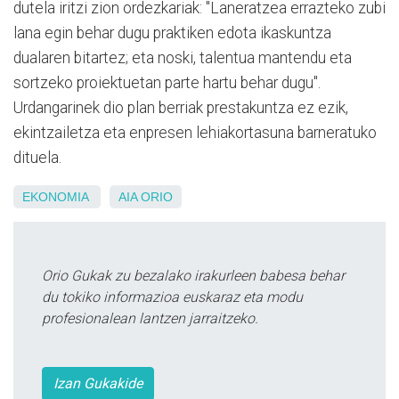
dutela iritzi zion ordezkariak: "Laneratzea errazteko zubi
lana egin behar dugu praktiken edota ikaskuntza
dualaren bitartez; eta noski, talentua mantendu eta
sortzeko proiektuetan parte hartu behar dugu".
Urdangarinek dio plan berriak prestakuntza ez ezik,
ekintzailetza eta enpresen lehiakortasuna barneratuko
dituela.
EKONOMIA
AIA ORIO
Orio Gukak zu bezalako irakurleen babesa behar
du tokiko informazioa euskaraz eta modu
profesionalean lantzen jarraitzeko.
Izan Gukakide