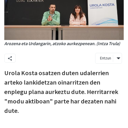
Arozena eta Urdangarin, atzoko aurkezpenean. (Intza Trula)
Entzun
Urola Kosta osatzen duten udalerrien
arteko lankidetzan oinarritzen den
enplegu plana aurkeztu dute. Herritarrek
"modu aktiboan" parte har dezaten nahi
dute.