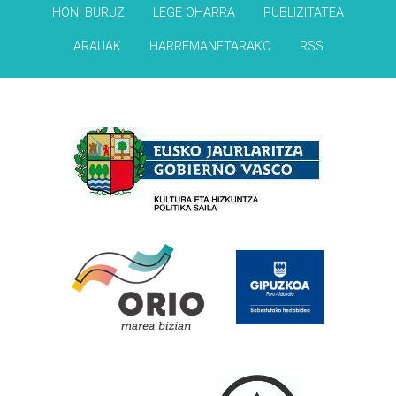
HONI BURUZ
LEGE OHARRA
PUBLIZITATEA
ARAUAK
HARREMANETARAKO
RSS
Babesleak