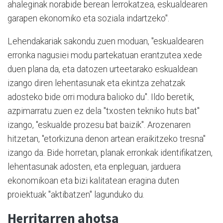
ahaleginak norabide berean lerrokatzea, eskualdearen
garapen ekonomiko eta soziala indartzeko".
Lehendakariak sakondu zuen moduan, "eskualdearen
erronka nagusiei modu partekatuan erantzutea xede
duen plana da, eta datozen urteetarako eskualdean
izango diren lehentasunak eta ekintza zehatzak
adosteko bide orri modura balioko du". Ildo beretik,
azpimarratu zuen ez dela "txosten tekniko huts bat"
izango, "eskualde prozesu bat baizik". Arozenaren
hitzetan, "etorkizuna denon artean eraikitzeko tresna"
izango da. Bide horretan, planak erronkak identifikatzen,
lehentasunak adosten, eta enpleguan, jarduera
ekonomikoan eta bizi kalitatean eragina duten
proiektuak "aktibatzen" lagunduko du.
Herritarren ahotsa