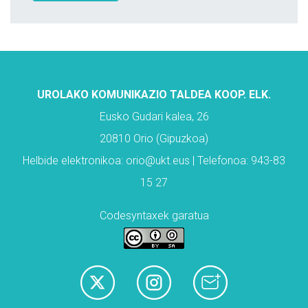
UROLAKO KOMUNIKAZIO TALDEA KOOP. ELK.
Eusko Gudari kalea, 26
20810 Orio (Gipuzkoa)
Helbide elektronikoa: orio@ukt.eus | Telefonoa: 943-83
15 27
Codesyntaxek garatua