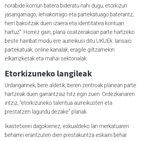
norabide komun batera bideratu nahi dugu, etorkizun
jasangarriago, lehiakorrago eta partekatuago baterantz,
herri bakoitzak duen izaera eta identitatea kontuan
hartuz". Horrez gain, plana osatzerakoan parte hartzeko
beste hainbat modu ere aurreikusi ditu UKUEk: lansaio
partekatuak, online kanalak, eragile giltzarriekin
elkarrizketak eta mahai sektorialak.
Etorkizuneko langileak
Urdangarinek, bere aldetik, beren zentroak planean parte
hartzeak duen garrantziaz hitz egin zuen. Ordezkariaren
iritziz, "etorkizuneko talentua aurreikusten eta
prestatzen lagundu dezake" planak.
Ikastetxeei dagokienez, eskualdeko lan merkatuaren
beharrei erantzuten dien prestakuntza eskaini behar