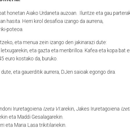
at honetan Aiako Urdaneta auzoan. Iluntze eta gau partera
an hasita. Herri kirol desafioa izango da aurrena,
riki-poteoa.
ltzeko, eta menua zein izango den jakinarazi dute:
a letxugarekin, eta gazta eta menbrilloa. Kafea eta kopa bat e
 45 euro kostako da, buruko.
dute, eta gauerditik aurrera, DJen saioak egongo dira.
Andoni Iruretagoiena
Izeta VI.
arekin, Jakes Iruretagoiena
Izet
ekin eta Maddi Gesalagarekin.
i eta Maria Lasa trikitilariekin.