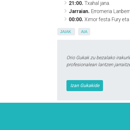
21:00.
Txahal jana.
Jarraian.
Erromeria Lanberri
00:00.
Ximor festa Fury eta
JAIAK
AIA
Orio Gukak zu bezalako irakur
profesionalean lantzen jarraitz
Izan Gukakide