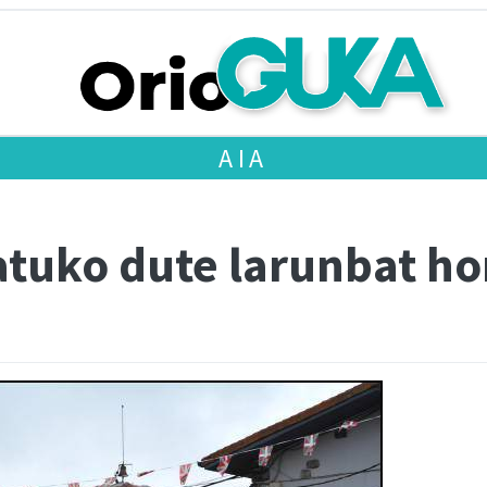
AIA
atuko dute larunbat h