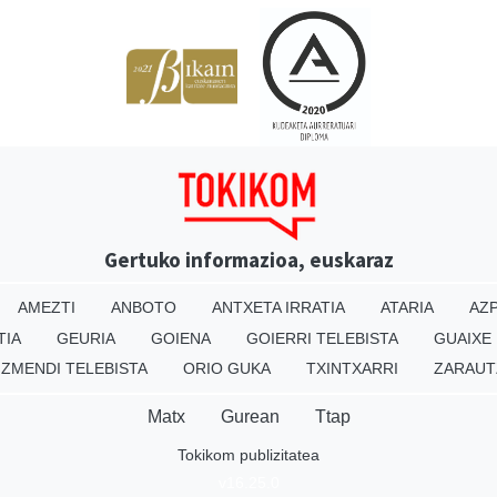
Gertuko informazioa, euskaraz
AMEZTI
ANBOTO
ANTXETA IRRATIA
ATARIA
AZP
TIA
GEURIA
GOIENA
GOIERRI TELEBISTA
GUAIXE
IZMENDI TELEBISTA
ORIO GUKA
TXINTXARRI
ZARAUT
Matx
Gurean
Ttap
Tokikom publizitatea
v16.25.0