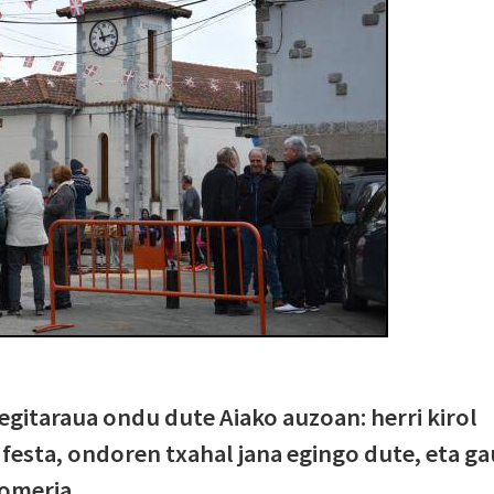
egitaraua ondu dute Aiako auzoan: herri kirol
 festa, ondoren txahal jana egingo dute, eta ga
romeria.