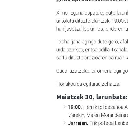
Ximor Eguna ospatuko dute larunb
antolatu dituzte ekintzak, 19:00et
harrijasotzaileekin, eta ondoren, t
Txahal jana egingo dute gero, afa
urdaiazpikoa, entsaladilla, txahal
sartu dituzte prezioaren barruan.
Gaua luzatzeko, erromeria egingo 
Honakoa da egitarau zehatza:
Maiatzak 30, larunbata:
19:00.
Herri kirol desafioa 
V.
arekin, Malen Morandeirar
Jarraian.
Trikipoteoa Lanberr