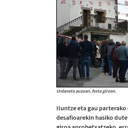
Urdaneta auzoan, festa giroan.
Iluntze eta gau parterako 
desafioarekin hasiko dute
giroa aprobetxatzeko, er