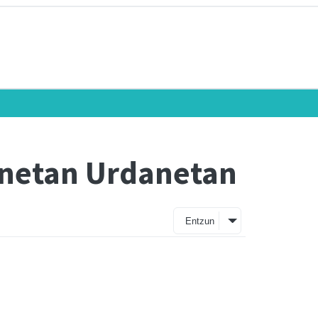
onetan Urdanetan
Entzun