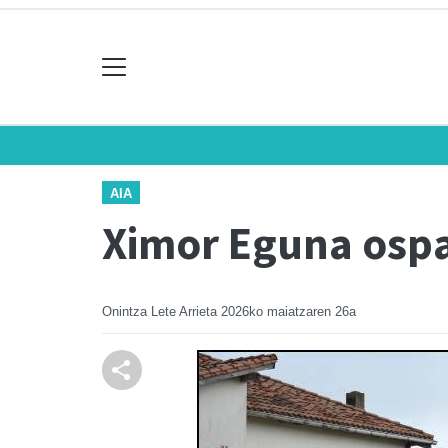
AIA
Ximor Eguna osp
Onintza Lete Arrieta
2026ko maiatzaren 26a