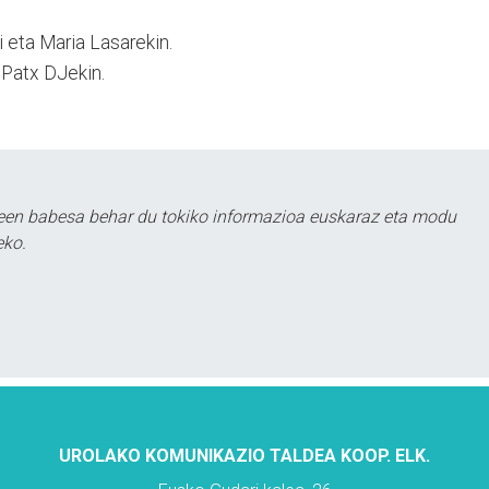
 eta Maria Lasarekin.
 Patx DJekin.
leen babesa behar du tokiko informazioa euskaraz eta modu
eko.
UROLAKO KOMUNIKAZIO TALDEA KOOP. ELK.