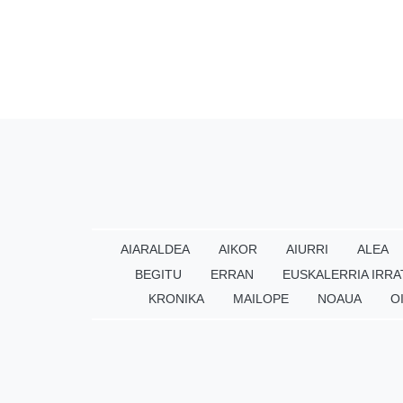
AIARALDEA
AIKOR
AIURRI
ALEA
BEGITU
ERRAN
EUSKALERRIA IRRA
KRONIKA
MAILOPE
NOAUA
O