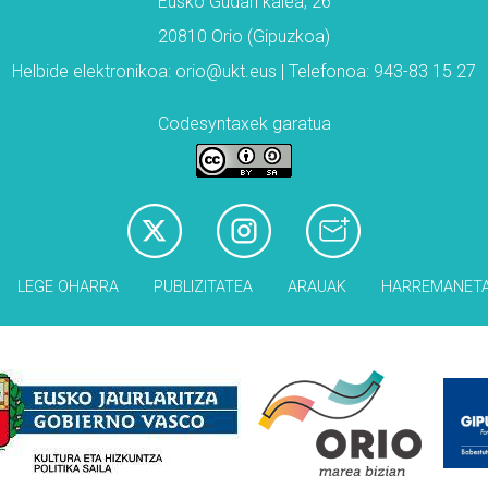
Eusko Gudari kalea, 26
20810 Orio (Gipuzkoa)
Helbide elektronikoa: orio@ukt.eus | Telefonoa: 943-83 15 27
Codesyntaxek garatua
LEGE OHARRA
PUBLIZITATEA
ARAUAK
HARREMANET
Babesleak