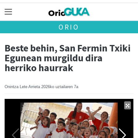
ORIO
Beste behin, San Fermin Txiki
Egunean murgildu dira
herriko haurrak
Onintza Lete Arrieta
2026ko uztailaren 7a