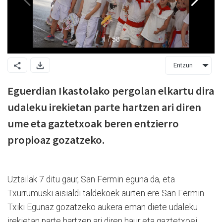
Entzun
Eguerdian Ikastolako pergolan elkartu dira
udaleku irekietan parte hartzen ari diren
ume eta gaztetxoak beren entzierro
propioaz gozatzeko.
Uztailak 7 ditu gaur, San Fermin eguna da, eta
Txurrumuski aisialdi taldekoek aurten ere San Fermin
Txiki Egunaz gozatzeko aukera eman diete udaleku
irekietan parte hartzen ari diren haur eta gaztetxoei.