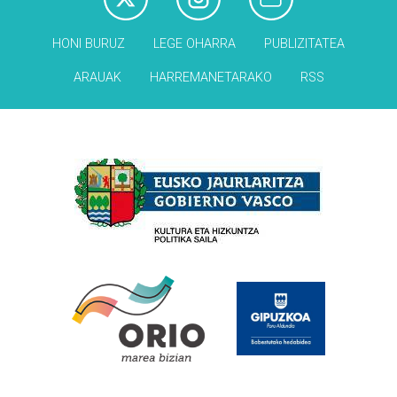
HONI BURUZ
LEGE OHARRA
PUBLIZITATEA
ARAUAK
HARREMANETARAKO
RSS
Babesleak