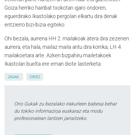
Goiza herriko hainbat txokotan igaro ondoren,
eguerdirako Ikastolako pergolan elkartu dira denak
entzierro bizi-bizia egiteko.
Ohi bezala, aurrena HH 2. mailakoak atera dira zezenen
aurrera, eta hala, mailaz maila aritu dira korrika, LH 4.
mailakoetara arte. Azken bizpahiru mailetakoek
Ikastolari buelta ere eman diote lasterketa.
JAIAK
ORIO
Orio Gukak zu bezalako irakurleen babesa behar
du tokiko informazioa euskaraz eta modu
profesionalean lantzen jarraitzeko.