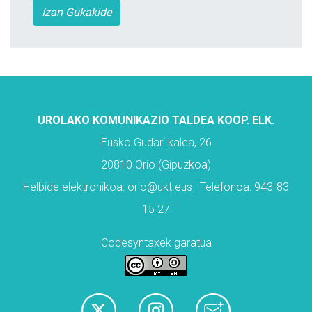
Izan Gukakide
UROLAKO KOMUNIKAZIO TALDEA KOOP. ELK.
Eusko Gudari kalea, 26
20810 Orio (Gipuzkoa)
Helbide elektronikoa: orio@ukt.eus | Telefonoa: 943-83
15 27
Codesyntaxek garatua