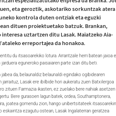
aritzan espezializatutako enpresa da Branka. Jo
zuen, eta geroztik, askotariko sorkuntzak atera
rruneko kontrola duten ontziak eta eguzki
tean dituen proiektuetako batzuk. Brankan,
 interesa uztartzen ditu Lasak. Maiatzeko Aia-
!
ataleko erreportajea da honakoa.
entitu du itsasoarekiko lotura. Arrantzale herri batean jaioa 
s jarduera eguneroko paisaiaren parte izan ditu beti.
n jabea da, belaunaldiz belaunaldi egindako ogibidearen
n jarraituz, Lasak ere ibilbide hori aukeratu zuen Batxilergoa
garo zituen Farmazia ikasten, ez zuelako bere nahiak asetzen
k gertu. Bere gurasoen lagun batek, ordea, Southamptonera,
ira, joatea gomendu zion, hango unibertsitateek itsasoareki
ako eskaintza ezagutu ostean, Lasak Ingalaterran geratzea