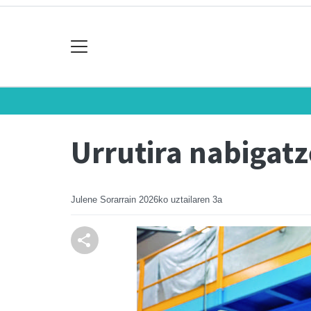
Urrutira nabigat
Julene Sorarrain
2026ko uztailaren 3a