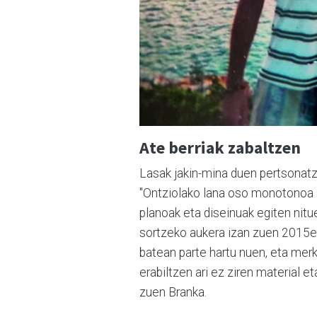
Ate berriak zabaltzen
Lasak jakin-mina duen pertsonatza
"Ontziolako lana oso monotonoa z
planoak eta diseinuak egiten nitu
sortzeko aukera izan zuen 2015ea
batean parte hartu nuen, eta merk
erabiltzen ari ez ziren material et
zuen Branka.