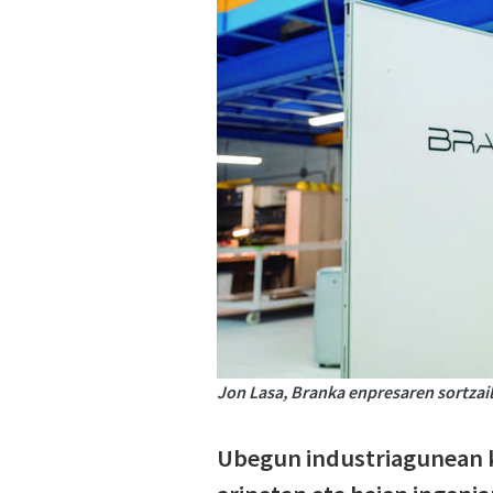
Jon Lasa, Branka enpresaren sortzai
Ubegun industriagunean k