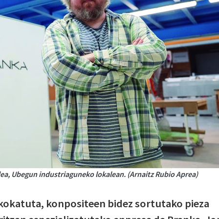
lea, Ubegun industriaguneko lokalean. (Arnaitz Rubio Aprea)
okatuta, konpositeen bidez sortutako pieza