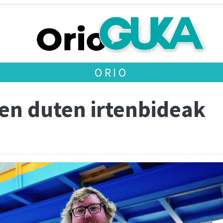
ORIO
zen duten irtenbideak