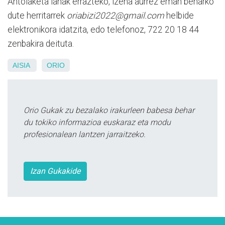
Antolaketa lanak errazteko, izena aurrez eman beharko
dute herritarrek
oriabizi2022@gmail.com
helbide
elektronikora idatzita, edo telefonoz, 722 20 18 44
zenbakira deituta.
AISIA
ORIO
Orio Gukak zu bezalako irakurleen babesa behar
du tokiko informazioa euskaraz eta modu
profesionalean lantzen jarraitzeko.
Izan Gukakide