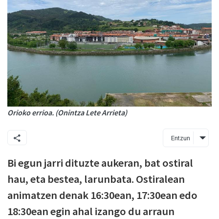
Orioko errioa. (Onintza Lete Arrieta)
Entzun
Bi egun jarri dituzte aukeran, bat ostiral
hau, eta bestea, larunbata. Ostiralean
animatzen denak 16:30ean, 17:30ean edo
18:30ean egin ahal izango du arraun