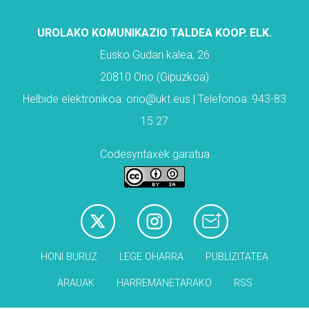
UROLAKO KOMUNIKAZIO TALDEA KOOP. ELK.
Eusko Gudari kalea, 26
20810 Orio (Gipuzkoa)
Helbide elektronikoa: orio@ukt.eus | Telefonoa: 943-83
15 27
Codesyntaxek garatua
HONI BURUZ
LEGE OHARRA
PUBLIZITATEA
ARAUAK
HARREMANETARAKO
RSS