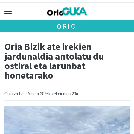
ORIO
Oria Bizik ate irekien
jardunaldia antolatu du
ostiral eta larunbat
honetarako
Onintza Lete Arrieta
2026ko ekainaren 29a