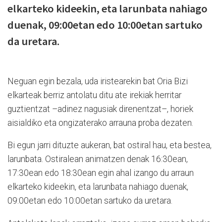
elkarteko kideekin, eta larunbata nahiago
duenak, 09:00etan edo 10:00etan sartuko
da uretara.
Neguan egin bezala, uda iristearekin bat Oria Bizi
elkarteak berriz antolatu ditu ate irekiak herritar
guztientzat –adinez nagusiak direnentzat–, horiek
aisialdiko eta ongizaterako arrauna proba dezaten.
Bi egun jarri dituzte aukeran, bat ostiral hau, eta bestea,
larunbata. Ostiralean animatzen denak 16:30ean,
17:30ean edo 18:30ean egin ahal izango du arraun
elkarteko kideekin, eta larunbata nahiago duenak,
09:00etan edo 10:00etan sartuko da uretara.