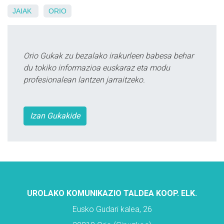
JAIAK
ORIO
Orio Gukak zu bezalako irakurleen babesa behar
du tokiko informazioa euskaraz eta modu
profesionalean lantzen jarraitzeko.
Izan Gukakide
UROLAKO KOMUNIKAZIO TALDEA KOOP. ELK.
Eusko Gudari kalea, 26