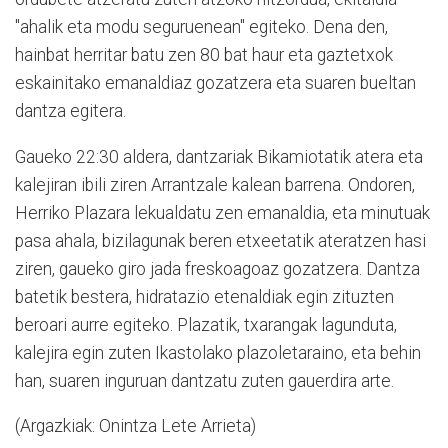
"ahalik eta modu seguruenean" egiteko. Dena den,
hainbat herritar batu zen 80 bat haur eta gaztetxok
eskainitako emanaldiaz gozatzera eta suaren bueltan
dantza egitera.
Gaueko 22:30 aldera, dantzariak Bikamiotatik atera eta
kalejiran ibili ziren Arrantzale kalean barrena. Ondoren,
Herriko Plazara lekualdatu zen emanaldia, eta minutuak
pasa ahala, bizilagunak beren etxeetatik ateratzen hasi
ziren, gaueko giro jada freskoagoaz gozatzera. Dantza
batetik bestera, hidratazio etenaldiak egin zituzten
beroari aurre egiteko. Plazatik, txarangak lagunduta,
kalejira egin zuten Ikastolako plazoletaraino, eta behin
han, suaren inguruan dantzatu zuten gauerdira arte.
(Argazkiak: Onintza Lete Arrieta)