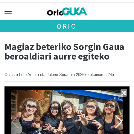
ORIO
Magiaz beteriko Sorgin Gaua
beroaldiari aurre egiteko
Onintza Lete Arrieta eta Julene Sorarrain
2026ko ekainaren 24a