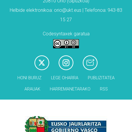
20810 Orio (Gipuzkoa)
Helbide elektronikoa: orio@ukt.eus | Telefonoa: 943-83
15 27
Codesyntaxek garatua
HONI BURUZ
LEGE OHARRA
PUBLIZITATEA
ARAUAK
HARREMANETARAKO
RSS
Babesleak