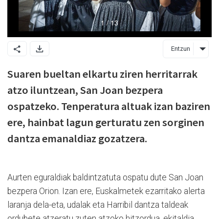
Entzun
Suaren bueltan elkartu ziren herritarrak
atzo iluntzean, San Joan bezpera
ospatzeko. Tenperatura altuak izan baziren
ere, hainbat lagun gerturatu zen sorginen
dantza emanaldiaz gozatzera.
Aurten eguraldiak baldintzatuta ospatu dute San Joan
bezpera Orion. Izan ere, Euskalmetek ezarritako alerta
laranja dela-eta, udalak eta Harribil dantza taldeak
ordubete atzeratu zuten atzoko hitzordua, ekitaldia