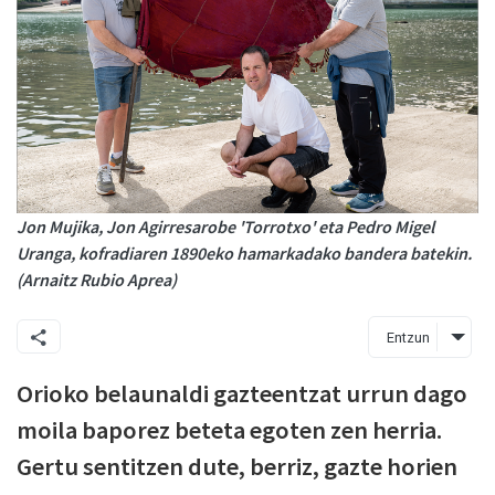
Jon Mujika, Jon Agirresarobe 'Torrotxo' eta Pedro Migel
Uranga, kofradiaren 1890eko hamarkadako bandera batekin.
(Arnaitz Rubio Aprea)
Entzun
Orioko belaunaldi gazteentzat urrun dago
moila baporez beteta egoten zen herria.
Gertu sentitzen dute, berriz, gazte horien