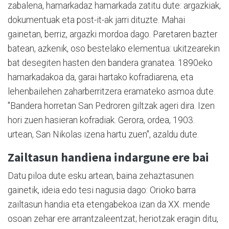
zabalena, hamarkadaz hamarkada zatitu dute: argazkiak,
dokumentuak eta post-it-ak jarri dituzte. Mahai
gainetan, berriz, argazki mordoa dago. Paretaren bazter
batean, azkenik, oso bestelako elementua: ukitzearekin
bat desegiten hasten den bandera granatea. 1890eko
hamarkadakoa da, garai hartako kofradiarena, eta
lehenbailehen zaharberritzera eramateko asmoa dute.
"Bandera horretan San Pedroren giltzak ageri dira. Izen
hori zuen hasieran kofradiak. Gerora, ordea, 1903.
urtean, San Nikolas izena hartu zuen", azaldu dute.
Zailtasun handiena indargune ere bai
Datu piloa dute esku artean, baina zehaztasunen
gainetik, ideia edo tesi nagusia dago: Orioko barra
zailtasun handia eta etengabekoa izan da XX. mende
osoan zehar ere arrantzaleentzat; heriotzak eragin ditu,