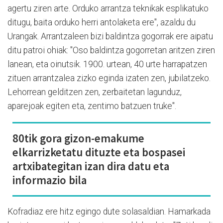
agertu ziren arte. Orduko arrantza teknikak esplikatuko
ditugu, baita orduko herri antolaketa ere", azaldu du
Urangak. Arrantzaleen bizi baldintza gogorrak ere aipatu
ditu patroi ohiak: "Oso baldintza gogorretan aritzen ziren
lanean, eta oinutsik. 1900. urtean, 40 urte harrapatzen
zituen arrantzalea zizko eginda izaten zen, jubilatzeko.
Lehorrean gelditzen zen, zerbaitetan lagunduz,
aparejoak egiten eta, zentimo batzuen truke".
80tik gora gizon-emakume
elkarrizketatu dituzte eta bospasei
artxibategitan izan dira datu eta
informazio bila
Kofradiaz ere hitz egingo dute solasaldian. Hamarkada