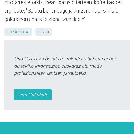
oriotarrek etorkizunean, baina bitartean, kofradiakoek
argi dute: "Saiatu behar dugu jakintzaren transmisio
galera hori ahalik txikiena izan dadin".
GIZARTEA
ORIO
Orio Gukak zu bezalako irakurleen babesa behar
du tokiko informazioa euskaraz eta modu
profesionalean lantzen jarraitzeko.
Izan Gukakide