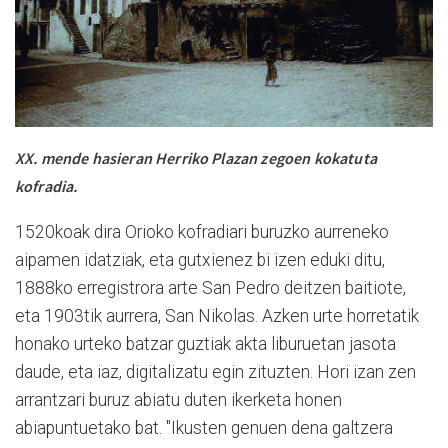
XX. mende hasieran Herriko Plazan zegoen kokatuta
kofradia.
1520koak dira Orioko kofradiari buruzko aurreneko
aipamen idatziak, eta gutxienez bi izen eduki ditu,
1888ko erregistrora arte San Pedro deitzen baitiote,
eta 1903tik aurrera, San Nikolas. Azken urte horretatik
honako urteko batzar guztiak akta liburuetan jasota
daude, eta iaz, digitalizatu egin zituzten. Hori izan zen
arrantzari buruz abiatu duten ikerketa honen
abiapuntuetako bat. "Ikusten genuen dena galtzera