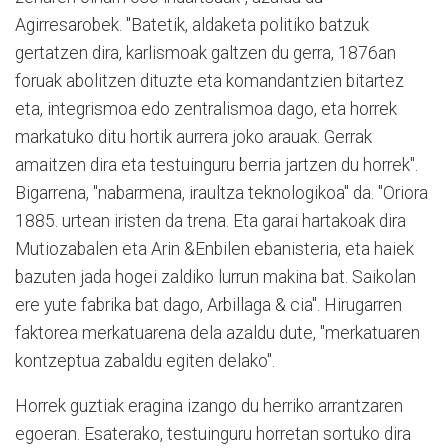
Agirresarobek. "Batetik, aldaketa politiko batzuk
gertatzen dira, karlismoak galtzen du gerra, 1876an
foruak abolitzen dituzte eta komandantzien bitartez
eta, integrismoa edo zentralismoa dago, eta horrek
markatuko ditu hortik aurrera joko arauak. Gerrak
amaitzen dira eta testuinguru berria jartzen du horrek".
Bigarrena, "nabarmena, iraultza teknologikoa" da. "Oriora
1885. urtean iristen da trena. Eta garai hartakoak dira
Mutiozabalen eta Arin &Enbilen ebanisteria, eta haiek
bazuten jada hogei zaldiko lurrun makina bat. Saikolan
ere yute fabrika bat dago, Arbillaga & cia". Hirugarren
faktorea merkatuarena dela azaldu dute, "merkatuaren
kontzeptua zabaldu egiten delako".
Horrek guztiak eragina izango du herriko arrantzaren
egoeran. Esaterako, testuinguru horretan sortuko dira