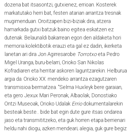
dozena bat itsasontzi, gutxienez, errioan. Kosterek
markatutako herri bat, festen atarian arrantza tresnak
mugimenduan. Oroitzapen bizi-biziak dira, atzera
hamarkada gutxi batzuk baino egitea eskatzen ez
dutenak. Belaunaldi bakarrean egon den aldaketa hori
memoria kolektibotik erauzi eta gal ez dadin, ikerketa
lanetan ari dira Jon Agirresarobe
Torrotxo
eta Pedro
Migel Uranga, buru-belarri, Orioko San Nikolas
Kofradiaren eta herritar askoren laguntzarekin. Helburua
argia da: Orioko XX. mendeko arrantza ezagutzaren
transmisioa bermatzea. "Selma Huxleyk bere garaian,
eta gero Jexux Mari Peronak, Albaolak, Donostiako
Ontzi Museoak, Orioko Udalak
Errio
dokumentalarekin
besteak beste... bide bat egin dute gure itsas ondarea
jaso eta transmititzeko, eta guk horren etapa berrienari
heldu nahi diogu, azken mendeari; alegia, guk gure begiz