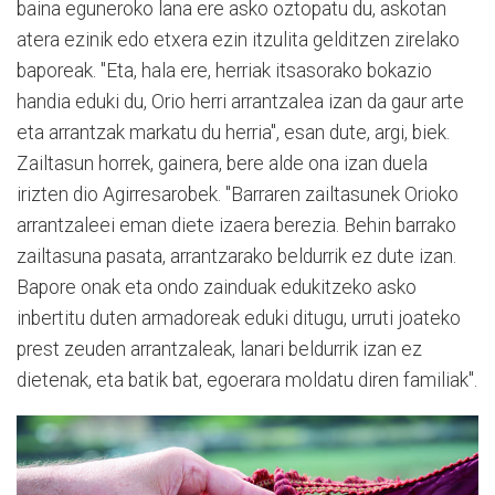
baina eguneroko lana ere asko oztopatu du, askotan
atera ezinik edo etxera ezin itzulita gelditzen zirelako
baporeak. "Eta, hala ere, herriak itsasorako bokazio
handia eduki du, Orio herri arrantzalea izan da gaur arte
eta arrantzak markatu du herria", esan dute, argi, biek.
Zailtasun horrek, gainera, bere alde ona izan duela
irizten dio Agirresarobek. "Barraren zailtasunek Orioko
arrantzaleei eman diete izaera berezia. Behin barrako
zailtasuna pasata, arrantzarako beldurrik ez dute izan.
Bapore onak eta ondo zainduak edukitzeko asko
inbertitu duten armadoreak eduki ditugu, urruti joateko
prest zeuden arrantzaleak, lanari beldurrik izan ez
dietenak, eta batik bat, egoerara moldatu diren familiak".