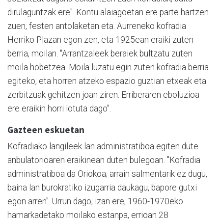
dirulaguntzak ere". Kontu alaiagoetan ere parte hartzen
zuen, festen antolaketan eta. Aurreneko kofradia
Herriko Plazan egon zen, eta 1925ean eraiki zuten
berria, moilan. "Arrantzaleek beraiek bultzatu zuten
moila hobetzea. Moila luzatu egin zuten kofradia berria
egiteko, eta horren atzeko espazio guztian etxeak eta
zerbitzuak gehitzen joan ziren. Erriberaren eboluzioa
ere eraikin horri lotuta dago".
Gazteen eskuetan
Kofradiako langileek lan administratiboa egiten dute
anbulatorioaren eraikinean duten bulegoan. "Kofradia
administratiboa da Oriokoa; arrain salmentarik ez dugu,
baina lan burokratiko izugarria daukagu, bapore gutxi
egon arren". Urrun dago, izan ere, 1960-1970eko
hamarkadetako moilako estanpa, errioan 28