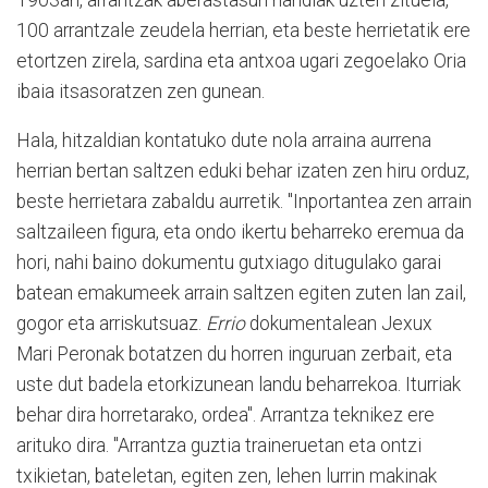
100 arrantzale zeudela herrian, eta beste herrietatik ere
etortzen zirela, sardina eta antxoa ugari zegoelako Oria
ibaia itsasoratzen zen gunean.
Hala, hitzaldian kontatuko dute nola arraina aurrena
herrian bertan saltzen eduki behar izaten zen hiru orduz,
beste herrietara zabaldu aurretik. "Inportantea zen arrain
saltzaileen figura, eta ondo ikertu beharreko eremua da
hori, nahi baino dokumentu gutxiago ditugulako garai
batean emakumeek arrain saltzen egiten zuten lan zail,
gogor eta arriskutsuaz.
Errio
dokumentalean Jexux
Mari Peronak botatzen du horren inguruan zerbait, eta
uste dut badela etorkizunean landu beharrekoa. Iturriak
behar dira horretarako, ordea". Arrantza teknikez ere
arituko dira. "Arrantza guztia traineruetan eta ontzi
txikietan, bateletan, egiten zen, lehen lurrin makinak