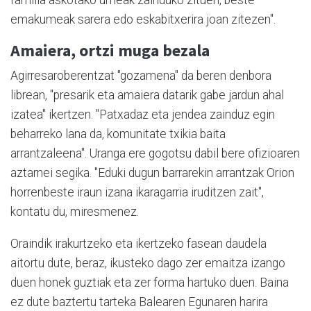
emakumeak sarera edo eskabitxerira joan zitezen".
Amaiera, ortzi muga bezala
Agirresaroberentzat "gozamena" da beren denbora
librean, "presarik eta amaiera datarik gabe jardun ahal
izatea" ikertzen. "Patxadaz eta jendea zainduz egin
beharreko lana da, komunitate txikia baita
arrantzaleena". Uranga ere gogotsu dabil bere ofizioaren
aztarnei segika. "Eduki dugun barrarekin arrantzak Orion
horrenbeste iraun izana ikaragarria iruditzen zait",
kontatu du, miresmenez.
Oraindik irakurtzeko eta ikertzeko fasean daudela
aitortu dute, beraz, ikusteko dago zer emaitza izango
duen honek guztiak eta zer forma hartuko duen. Baina
ez dute baztertu tarteka Balearen Egunaren harira