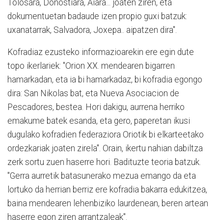
Tolosara, Donostiara, Aiara... joaten ziren, eta
dokumentuetan badaude izen propio guxi batzuk:
uxanatarrak, Salvadora, Joxepa.. aipatzen dira".
Kofradiaz ezusteko informazioarekin ere egin dute
topo ikerlariek: "Orion XX. mendearen bigarren
hamarkadan, eta ia bi hamarkadaz, bi kofradia egongo
dira: San Nikolas bat, eta Nueva Asociacion de
Pescadores, bestea. Hori dakigu, aurrena herriko
emakume batek esanda, eta gero, paperetan ikusi
dugulako kofradien federaziora Oriotik bi elkarteetako
ordezkariak joaten zirela". Orain, ikertu nahian dabiltza
zerk sortu zuen haserre hori. Badituzte teoria batzuk.
"Gerra aurretik batasunerako mezua emango da eta
lortuko da herrian berriz ere kofradia bakarra edukitzea,
baina mendearen lehenbiziko laurdenean, beren artean
haserre egon ziren arrantzaleak".