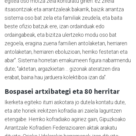
egitea oso motza zela konturatu ginen: ez zirela
itsasontziak eta arrantzaleak bakarrik, baizik arrantza
sistema oso bat zela eta familiak zeudela, eta baita
beste ofizio batzuk ere, izan ordainduak edo
ordaingabeak, eta bizitza ulertzeko modu oso bat
zegoela, eragina zuena familien antolaketan, herriaren
antolaketan, herriaren eboluzioan, herriko festetan eta
abar". Sistema horretan emakumeen figura nabarmendu
dute; "aktetan, argazkietan ... gizonak ateratzen dira
erabat, baina hau jarduera kolektiboa izan da".
Bospasei artxibategi eta 80 herritar
Ikerketa egiteko iturri askotara jo dutela kontatu dute,
eta ate horiek irekitzen kofradia ari zaiela laguntzen
etengabe. Herriko kofradiako agiriez gain, Gipuzkoako
Arrantzale Kofradien Federazioaren aktak arakatu