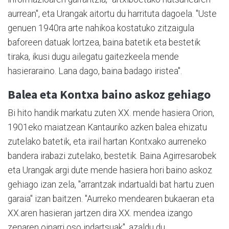
aurrean", eta Urangak aitortu du harrituta dagoela. "Uste
genuen 1940ra arte nahikoa kostatuko zitzaigula
baforeen datuak lortzea, baina batetik eta bestetik
tiraka, ikusi dugu ailegatu gaitezkeela mende
hasieraraino. Lana dago, baina badago iristea".
Balea eta Kontxa baino askoz gehiago
Bi hito handik markatu zuten XX. mende hasiera Orion,
1901eko maiatzean Kantauriko azken balea ehizatu
zutelako batetik, eta irail hartan Kontxako aurreneko
bandera irabazi zutelako, bestetik. Baina Agirresarobek
eta Urangak argi dute mende hasiera hori baino askoz
gehiago izan zela, "arrantzak indartualdi bat hartu zuen
garaia" izan baitzen. "Aurreko mendearen bukaeran eta
XX.aren hasieran jartzen dira XX. mendea izango
zenaren oinarri oso indartsuak", azaldu du