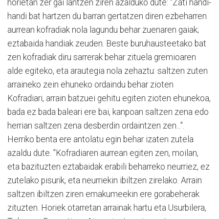
horietan zer gai lantzen ziren azalduko dute: "Zati handi-
handi bat hartzen du barran gertatzen diren ezbeharren
aurrean kofradiak nola lagundu behar zuenaren gaiak;
eztabaida handiak zeuden. Beste buruhausteetako bat
zen kofradiak diru sarrerak behar zituela gremioaren
alde egiteko, eta arautegia nola zehaztu: saltzen zuten
arraineko zein ehuneko ordaindu behar zioten
Kofradiari, arrain batzuei gehitu egiten zioten ehunekoa,
bada ez bada baleari ere bai, kanpoan saltzen zena edo
herrian saltzen zena desberdin ordaintzen zen...".
Herriko benta ere antolatu egin behar izaten zutela
azaldu dute. "Kofradiaren aurrean egiten zen, moilan,
eta bazituzten eztabaidak erabili beharreko neurriez, ez
zutelako pisurik, eta neurriekin ibiltzen zirelako. Arrain
saltzen ibiltzen ziren emakumeekin ere gorabeherak
zituzten. Horiek otarretan arrainak hartu eta Usurbilera,