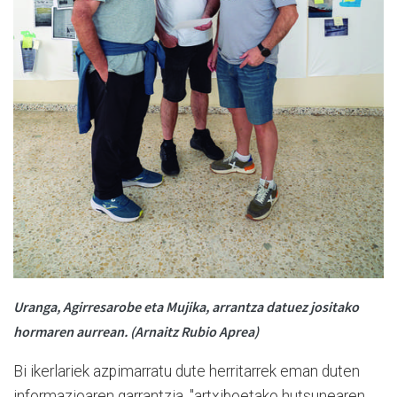
Uranga, Agirresarobe eta Mujika, arrantza datuez jositako
hormaren aurrean. (Arnaitz Rubio Aprea)
Bi ikerlariek azpimarratu dute herritarrek eman duten
informazioaren garrantzia, "artxiboetako hutsunearen