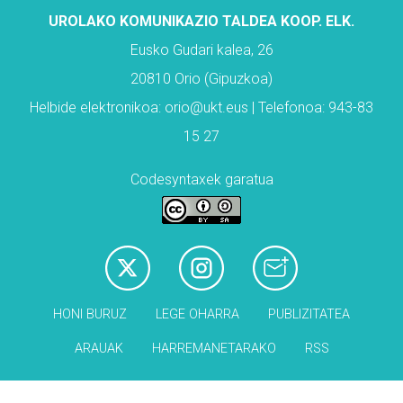
UROLAKO KOMUNIKAZIO TALDEA KOOP. ELK.
Eusko Gudari kalea, 26
20810 Orio (Gipuzkoa)
Helbide elektronikoa: orio@ukt.eus | Telefonoa: 943-83
15 27
Codesyntaxek garatua
HONI BURUZ
LEGE OHARRA
PUBLIZITATEA
ARAUAK
HARREMANETARAKO
RSS