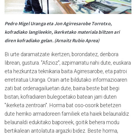
Pedro Migel Uranga eta Jon Agirresarobe
Torrotxo
,
kofradiako langileekin, ikerketako materiala biltzen ari
diren kofradiako gelan. (Arnaitz Rubio Aprea)
Bi urte daramatzate ikertzen, borondatez, denbora
librean, gustura. "Afizioz", azpimarratu nahi dute, euskara
eta hezkuntza teknikaria baita Agirresarobe, eta patroi
erretiratua Uranga. Orain arte bildutako informazioaren
zati bat ordenagailuetan dute, baina beste bat begi
bistan, kofradiaren bulegoetako batean jarri duten
"ikerketa zentroan". Horma bat oso-osorik betetzen
dute herriko armadoreen familiek eta haiek belaunaldiz
belaunaldi edukitako baporeek, goitik behera modu
bertikalean antolatuta argazki bidez. Beste horma,