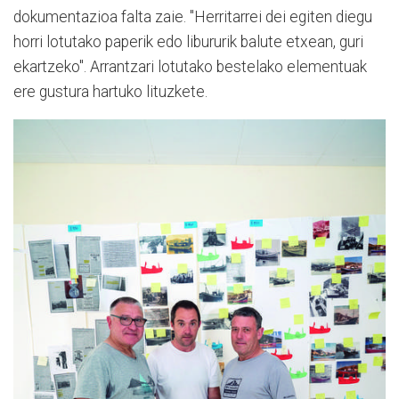
dokumentazioa falta zaie. "Herritarrei dei egiten diegu
horri lotutako paperik edo libururik balute etxean, guri
ekartzeko". Arrantzari lotutako bestelako elementuak
ere gustura hartuko lituzkete.