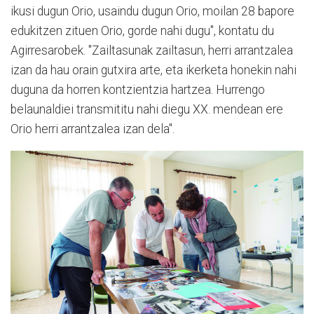
ikusi dugun Orio, usaindu dugun Orio, moilan 28 bapore
edukitzen zituen Orio, gorde nahi dugu", kontatu du
Agirresarobek. "Zailtasunak zailtasun, herri arrantzalea
izan da hau orain gutxira arte, eta ikerketa honekin nahi
duguna da horren kontzientzia hartzea. Hurrengo
belaunaldiei transmititu nahi diegu XX. mendean ere
Orio herri arrantzalea izan dela".