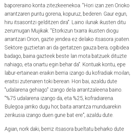
baporeraino konta zitezkeenekoa. "Hori izan zen Orioko
arrantzaren puntu gorena, kopuruz, bederen. Gaur egun,
hiru itsasontzi gelditzen dira". Laino ilunak ikusten ditu
zerumugan Mujikak. "Etorkizun txarra ikusten diogu
arrantzari Orion, gazte jendea ez delako itsasora joaten.
Sektore guztietan ari da gertatzen gauza bera; ogibidea
badago, baina gazteek beste lan mota batzuek dituzte
nahiago, eta onartu egin behar da". Kontuak kontu, epe
labur-ertainean eraikin berria izango du kofradiak moilan,
eraitsi zutenaren toki berean. Hori bai, azaldu dute
"udalarena gehiago" izango dela arrantzaleena baino.
"%75 udalarena izango da, eta %25, kofradiarena.
Bulegoa jarriko dugu hor, baita arrantza munduarekin
zerikusia izango duen gune bat ere", azaldu dute.
Agian, nork daki, berriz itsasora bueltatu beharko dute