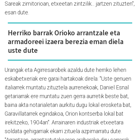
Sareak zimitorioan, etxeetan zintzilik... jartzen zituzten",
esan dute.
Herriko barrak Orioko arrantzale eta
armadoreei izaera berezia eman diela
uste dute
Urangak eta Agirresarobek azaldu dute herriko lehen
eskabetxeriak ere garai hartakoak direla: "Uste genuen
italiarrek muntatu zituztela aurrenekoak, Daniel Esnal
getariarrak ere muntatu zuen gerra aurretik beste bat,
baina akta notarialetan aurkitu dugu lokal erosketa bat,
Garavillatarrek egindakoa, Orion kontserba lokal bat
irekitzeko, 1904an". Arrainaren industriak etxeetara
soldata gehigarriak ekarri zituela azpimarratu dute.
"Arrantzan, arrantzatutakoaren araberako diru sarrerak