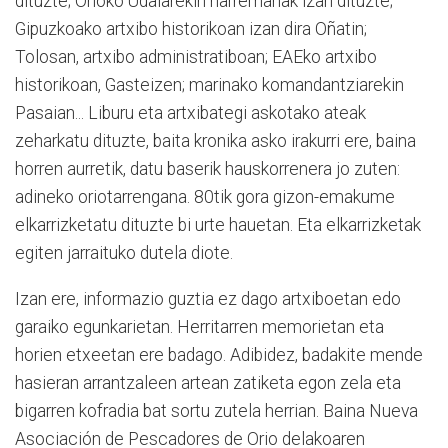
dituzte; Orioko Udalarekin harremanak izan dituzte;
Gipuzkoako artxibo historikoan izan dira Oñatin;
Tolosan, artxibo administratiboan; EAEko artxibo
historikoan, Gasteizen; marinako komandantziarekin
Pasaian... Liburu eta artxibategi askotako ateak
zeharkatu dituzte, baita kronika asko irakurri ere, baina
horren aurretik, datu baserik hauskorrenera jo zuten:
adineko oriotarrengana. 80tik gora gizon-emakume
elkarrizketatu dituzte bi urte hauetan. Eta elkarrizketak
egiten jarraituko dutela diote.
Izan ere, informazio guztia ez dago artxiboetan edo
garaiko egunkarietan. Herritarren memorietan eta
horien etxeetan ere badago. Adibidez, badakite mende
hasieran arrantzaleen artean zatiketa egon zela eta
bigarren kofradia bat sortu zutela herrian. Baina Nueva
Asociación de Pescadores de Orio delakoaren