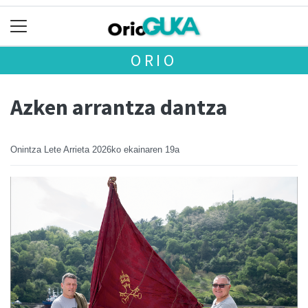
ORIO
Azken arrantza dantza
Onintza Lete Arrieta
2026ko ekainaren 19a