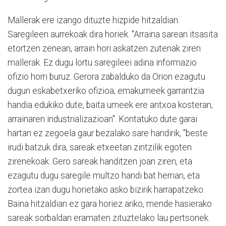
Mallerak ere izango dituzte hizpide hitzaldian.
Saregileen aurrekoak dira horiek. "Arraina sarean itsasita
etortzen zenean, arrain hori askatzen zutenak ziren
mallerak. Ez dugu lortu saregileei adina informazio
ofizio horri buruz. Gerora zabalduko da Orion ezagutu
dugun eskabetxeriko ofizioa; emakumeek garrantzia
handia edukiko dute, baita umeek ere antxoa kosteran,
arrainaren industrializazioan". Kontatuko dute garai
hartan ez zegoela gaur bezalako sare handirik, "beste
irudi batzuk dira, sareak etxeetan zintzilik egoten
zirenekoak. Gero sareak handitzen joan ziren, eta
ezagutu dugu saregile multzo handi bat herrian, eta
zortea izan dugu horietako asko bizirik harrapatzeko.
Baina hitzaldian ez gara horiez ariko, mende hasierako
sareak sorbaldan eramaten zituztelako lau pertsonek.