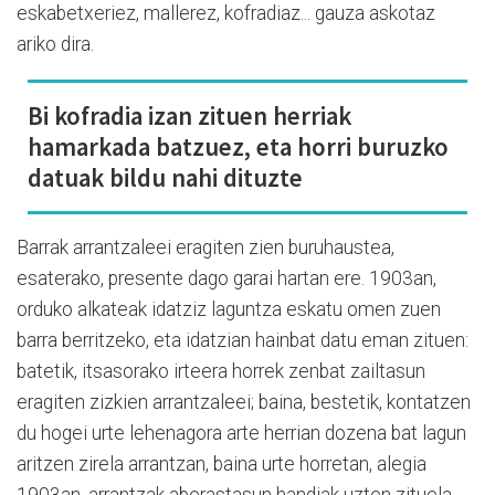
eskabetxeriez, mallerez, kofradiaz... gauza askotaz
ariko dira.
Bi kofradia izan zituen herriak
hamarkada batzuez, eta horri buruzko
datuak bildu nahi dituzte
Barrak arrantzaleei eragiten zien buruhaustea,
esaterako, presente dago garai hartan ere. 1903an,
orduko alkateak idatziz laguntza eskatu omen zuen
barra berritzeko, eta idatzian hainbat datu eman zituen:
batetik, itsasorako irteera horrek zenbat zailtasun
eragiten zizkien arrantzaleei; baina, bestetik, kontatzen
du hogei urte lehenagora arte herrian dozena bat lagun
aritzen zirela arrantzan, baina urte horretan, alegia
1903an, arrantzak aberastasun handiak uzten zituela,