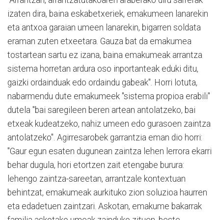
izaten dira, baina eskabetxeriek, emakumeen lanarekin
eta antxoa garaian umeen lanarekin, bigarren soldata
eraman zuten etxeetara. Gauza bat da emakumea
tostartean sartu ez izana, baina emakumeak arrantza
sistema horretan ardura oso inportanteak eduki ditu,
gaizki ordainduak edo ordaindu gabeak". Horri lotuta,
nabarmendu dute emakumeek "sistema propioa erabili"
dutela "bai saregileen beren artean antolatzeko, bai
etxeak kudeatzeko, nahiz umeen edo gurasoen zaintza
antolatzeko". Agirresarobek garrantzia eman dio horri:
"Gaur egun esaten dugunean zaintza lehen lerrora ekarri
behar dugula, hori etortzen zait etengabe burura:
lehengo zaintza-sareetan, arrantzale kontextuan
behintzat, emakumeak aurkituko zion soluzioa haurren
eta edadetuen zaintzari. Askotan, emakume bakarrak
familia askotako umeak zainduko zituen, beste