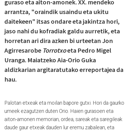
guraso eta aiton-amonek. XX. mendeko
arrantza, "oraindik usaindu eta ukitu
daitekeen" itsas ondare eta jakintza hori,
jaso nahi du kofradiak galdu aurretik, eta
horretan ari dira azken bi urteetan Jon
Agirresarobe
Torrotxo
eta Pedro Migel
Uranga. Maiatzeko Aia-Orio Guka
aldizkarian argitaratutako erreportajea da
hau.
Palotan etxeak eta moilan bapore gutxi. Hori da gaurko
umeek ezagutzen duten Orio. Haien gurasoen eta
aiton-amonen memorian, ordea, sareak eta saregileak
daude gaur etxeak dauden lur eremu zabalean, eta