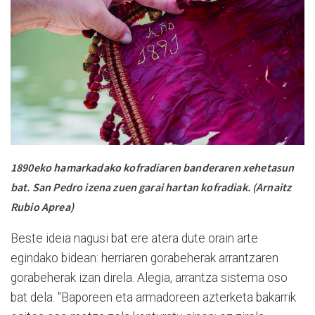
1890eko hamarkadako kofradiaren banderaren xehetasun
bat. San Pedro izena zuen garai hartan kofradiak. (Arnaitz
Rubio Aprea)
Beste ideia nagusi bat ere atera dute orain arte
egindako bidean: herriaren gorabeherak arrantzaren
gorabeherak izan direla. Alegia, arrantza sistema oso
bat dela. "Baporeen eta armadoreen azterketa bakarrik