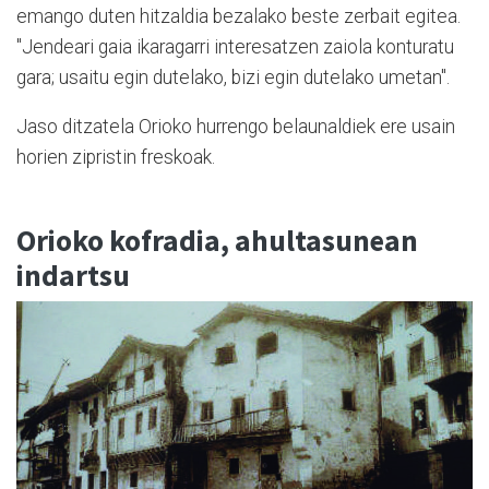
emango duten hitzaldia bezalako beste zerbait egitea.
"Jendeari gaia ikaragarri interesatzen zaiola konturatu
gara; usaitu egin dutelako, bizi egin dutelako umetan".
Jaso ditzatela Orioko hurrengo belaunaldiek ere usain
horien zipristin freskoak.
Orioko kofradia, ahultasunean
indartsu