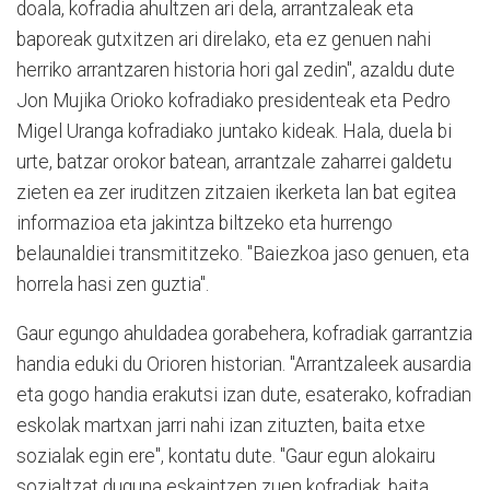
doala, kofradia ahultzen ari dela, arrantzaleak eta
baporeak gutxitzen ari direlako, eta ez genuen nahi
herriko arrantzaren historia hori gal zedin", azaldu dute
Jon Mujika Orioko kofradiako presidenteak eta Pedro
Migel Uranga kofradiako juntako kideak. Hala, duela bi
urte, batzar orokor batean, arrantzale zaharrei galdetu
zieten ea zer iruditzen zitzaien ikerketa lan bat egitea
informazioa eta jakintza biltzeko eta hurrengo
belaunaldiei transmititzeko. "Baiezkoa jaso genuen, eta
horrela hasi zen guztia".
Gaur egungo ahuldadea gorabehera, kofradiak garrantzia
handia eduki du Orioren historian. "Arrantzaleek ausardia
eta gogo handia erakutsi izan dute, esaterako, kofradian
eskolak martxan jarri nahi izan zituzten, baita etxe
sozialak egin ere", kontatu dute. "Gaur egun alokairu
sozialtzat duguna eskaintzen zuen kofradiak, baita