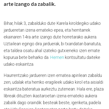
arte izango da zabalik.
Bihar, hilak 3, zabalduko dute Karela kiroldegiko udako
jardueretan izena emateko epea, eta herritarrek
ekainaren 14ra arte izango dute horretarako aukera.
Uztailean egingo dira jarduerak, bi txandatan banatuta,
eta taldea osatu ahal izateko gutxieneko izen emate
kopurua bete beharko da.
Hemen
kontsultatu daiteke
udako eskaintza.
Haurrentzako jardueren izen ematea apirilean zabaldu
zen, udalak eta herriko eragileek udako kirol eta aisialdi
eskaintza bateratua aurkeztu zutenean. Hala ere, plaza
libreak dituzten ikastaroetan izena emateko aukera
zabalik dago oraindik: besteak beste, igeriketa, padela