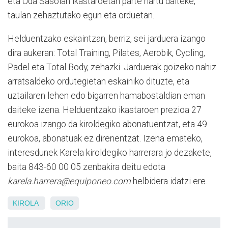
eta Uda Sasoian ikastaroetan parte hartu daiteke,
taulan zehaztutako egun eta orduetan.
Helduentzako eskaintzan, berriz, sei jarduera izango
dira aukeran: Total Training, Pilates, Aerobik, Cycling,
Padel eta Total Body, zehazki. Jarduerak goizeko nahiz
arratsaldeko ordutegietan eskainiko dituzte, eta
uztailaren lehen edo bigarren hamabostaldian eman
daiteke izena. Helduentzako ikastaroen prezioa 27
eurokoa izango da kiroldegiko abonatuentzat, eta 49
eurokoa, abonatuak ez direnentzat. Izena emateko,
interesdunek Karela kiroldegiko harrerara jo dezakete,
baita 843-60 00 05 zenbakira deitu edota
karela.harrera@equiponeo.com
helbidera idatzi ere.
KIROLA
ORIO