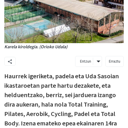
Karela kiroldegia. (Orioko Udala)
Entzun
Erraztu
Haurrek igeriketa, padela eta Uda Sasoian
ikastaroetan parte hartu dezakete, eta
helduentzako, berriz, sei jarduera izango
dira aukeran, hala nola Total Training,
Pilates, Aerobik, Cycling, Padel eta Total
Body. Izena emateko epea ekainaren 14ra