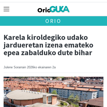
ORIO
Karela kiroldegiko udako
jardueretan izena emateko
epea zabalduko dute bihar
Julene Sorarrain
2026ko ekainaren 2a