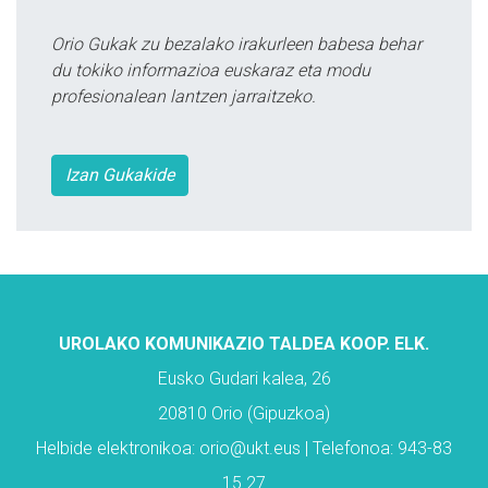
Orio Gukak zu bezalako irakurleen babesa behar
du tokiko informazioa euskaraz eta modu
profesionalean lantzen jarraitzeko.
Izan Gukakide
UROLAKO KOMUNIKAZIO TALDEA KOOP. ELK.
Eusko Gudari kalea, 26
20810 Orio (Gipuzkoa)
Helbide elektronikoa: orio@ukt.eus | Telefonoa: 943-83
15 27