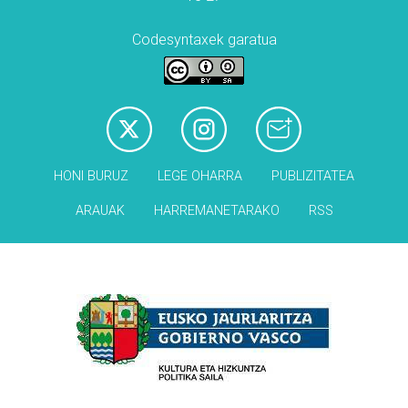
Codesyntaxek garatua
HONI BURUZ
LEGE OHARRA
PUBLIZITATEA
ARAUAK
HARREMANETARAKO
RSS
Babesleak