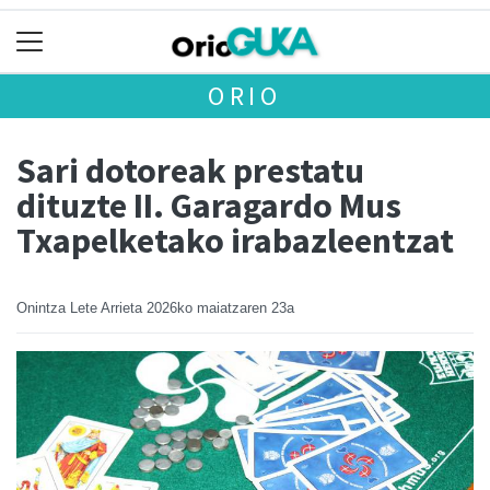
ORIO
Sari dotoreak prestatu
dituzte II. Garagardo Mus
Txapelketako irabazleentzat
Onintza Lete Arrieta
2026ko maiatzaren 23a