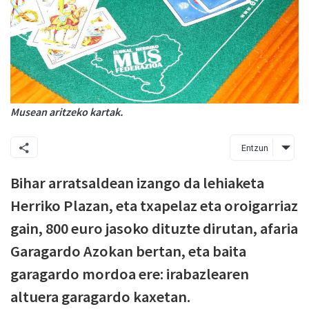
Musean aritzeko kartak.
Entzun
Bihar arratsaldean izango da lehiaketa
Herriko Plazan, eta txapelaz eta oroigarriaz
gain, 800 euro jasoko dituzte dirutan, afaria
Garagardo Azokan bertan, eta baita
garagardo mordoa ere: irabazlearen
altuera garagardo kaxetan.