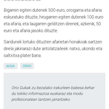
Bigarren egiten dutenek 300 euro, oroigarria eta afaria
eskuratuko dituzte, hirugarren egiten dutenek 100 euro
eta afaria, eta laugarren gelditzen direnek, azkenik, 50
euro eta afaria jasoko dituzte.
Saridunek lortuko dituzten afarietan honakoak sartzen
direla jakinarazi dute antolatzaileek: natxo, ukondo eta
saltxitxa plater bana.
AISIA
ORIO
Orio Gukak zu bezalako irakurleen babesa behar
du tokiko informazioa euskaraz eta modu
profesionalean lantzen jarraitzeko.