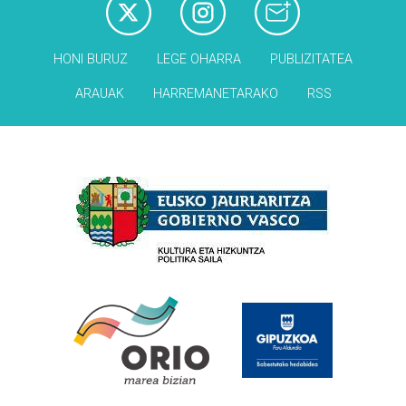
HONI BURUZ
LEGE OHARRA
PUBLIZITATEA
ARAUAK
HARREMANETARAKO
RSS
Babesleak