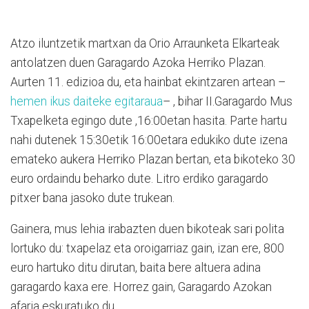
Atzo iluntzetik martxan da Orio Arraunketa Elkarteak
antolatzen duen Garagardo Azoka Herriko Plazan.
Aurten 11. edizioa du, eta hainbat ekintzaren artean –
hemen ikus daiteke egitaraua
– , bihar II.Garagardo Mus
Txapelketa egingo dute ,16:00etan hasita. Parte hartu
nahi dutenek 15:30etik 16:00etara edukiko dute izena
emateko aukera Herriko Plazan bertan, eta bikoteko 30
euro ordaindu beharko dute. Litro erdiko garagardo
pitxer bana jasoko dute trukean.
Gainera, mus lehia irabazten duen bikoteak sari polita
lortuko du: txapelaz eta oroigarriaz gain, izan ere, 800
euro hartuko ditu dirutan, baita bere altuera adina
garagardo kaxa ere. Horrez gain, Garagardo Azokan
afaria eskuratuko du.