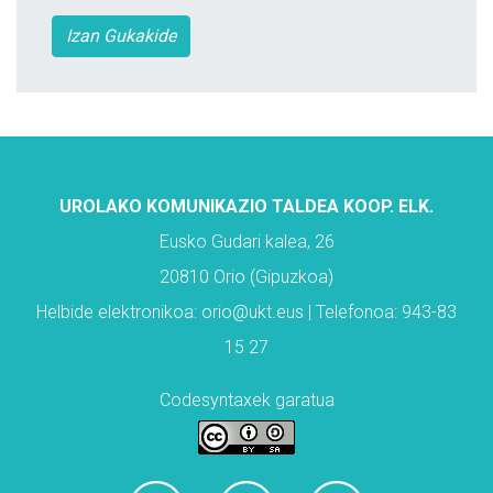
Izan Gukakide
UROLAKO KOMUNIKAZIO TALDEA KOOP. ELK.
Eusko Gudari kalea, 26
20810 Orio (Gipuzkoa)
Helbide elektronikoa: orio@ukt.eus | Telefonoa: 943-83
15 27
Codesyntaxek garatua