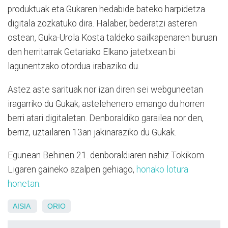
produktuak eta Gukaren hedabide bateko harpidetza
digitala zozkatuko dira. Halaber, bederatzi asteren
ostean, Guka-Urola Kosta taldeko sailkapenaren buruan
den herritarrak Getariako Elkano jatetxean bi
lagunentzako otordua irabaziko du.
Astez aste sarituak nor izan diren sei webguneetan
iragarriko du Gukak; astelehenero emango du horren
berri atari digitaletan. Denboraldiko garailea nor den,
berriz, uztailaren 13an jakinaraziko du Gukak.
Egunean Behinen 21. denboraldiaren nahiz Tokikom
Ligaren gaineko azalpen gehiago,
honako lotura
honetan
.
AISIA
ORIO