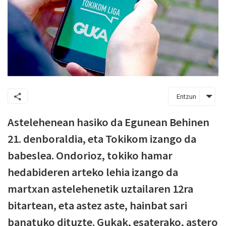
Entzun
Astelehenean hasiko da Egunean Behinen
21. denboraldia, eta Tokikom izango da
babeslea. Ondorioz, tokiko hamar
hedabideren arteko lehia izango da
martxan astelehenetik uztailaren 12ra
bitartean, eta astez aste, hainbat sari
banatuko dituzte. Gukak, esaterako, astero