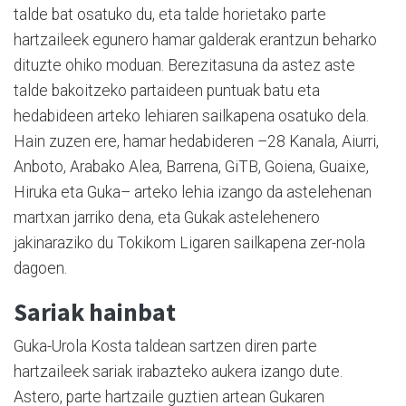
talde bat osatuko du, eta talde horietako parte
hartzaileek egunero hamar galderak erantzun beharko
dituzte ohiko moduan. Berezitasuna da astez aste
talde bakoitzeko partaideen puntuak batu eta
hedabideen arteko lehiaren sailkapena osatuko dela.
Hain zuzen ere, hamar hedabideren –28 Kanala, Aiurri,
Anboto, Arabako Alea, Barrena, GiTB, Goiena, Guaixe,
Hiruka eta Guka– arteko lehia izango da astelehenan
martxan jarriko dena, eta Gukak astelehenero
jakinaraziko du Tokikom Ligaren sailkapena zer-nola
dagoen.
Sariak hainbat
Guka-Urola Kosta taldean sartzen diren parte
hartzaileek sariak irabazteko aukera izango dute.
Astero, parte hartzaile guztien artean Gukaren