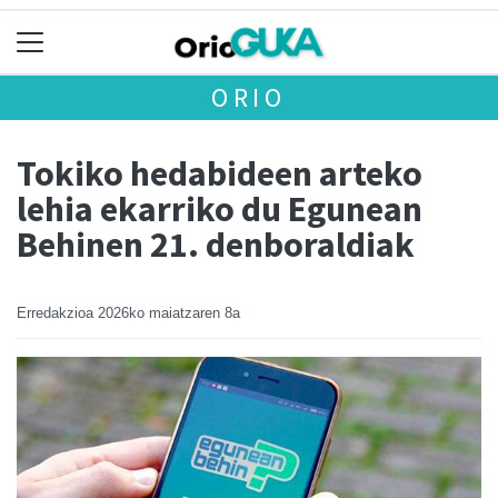
ORIO
Tokiko hedabideen arteko
lehia ekarriko du Egunean
Behinen 21. denboraldiak
Erredakzioa
2026ko maiatzaren 8a