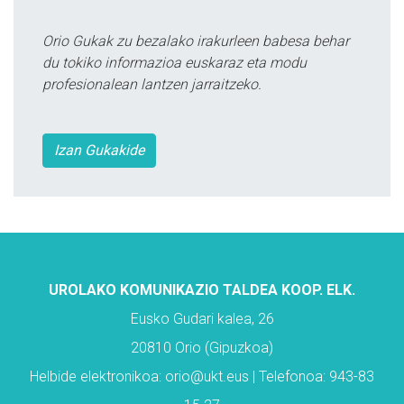
Orio Gukak zu bezalako irakurleen babesa behar
du tokiko informazioa euskaraz eta modu
profesionalean lantzen jarraitzeko.
Izan Gukakide
UROLAKO KOMUNIKAZIO TALDEA KOOP. ELK.
Eusko Gudari kalea, 26
20810 Orio (Gipuzkoa)
Helbide elektronikoa: orio@ukt.eus | Telefonoa: 943-83