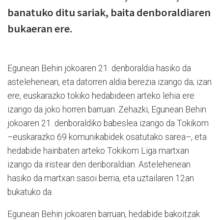
banatuko ditu sariak, baita denboraldiaren
bukaeran ere.
Egunean Behin jokoaren 21. denboraldia hasiko da
astelehenean, eta datorren aldia berezia izango da; izan
ere, euskarazko tokiko hedabideen arteko lehia ere
izango da joko horren barruan. Zehazki, Egunean Behin
jokoaren 21. denboraldiko babeslea izango da Tokikom
–euskarazko 69 komunikabidek osatutako sarea–, eta
hedabide hainbaten arteko Tokikom Liga martxan
izango da iristear den denboraldian. Astelehenean
hasiko da martxan sasoi berria, eta uztailaren 12an
bukatuko da.
Egunean Behin jokoaren barruan, hedabide bakoitzak