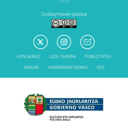
15 27
Codesyntaxek garatua
HONI BURUZ
LEGE OHARRA
PUBLIZITATEA
ARAUAK
HARREMANETARAKO
RSS
Babesleak