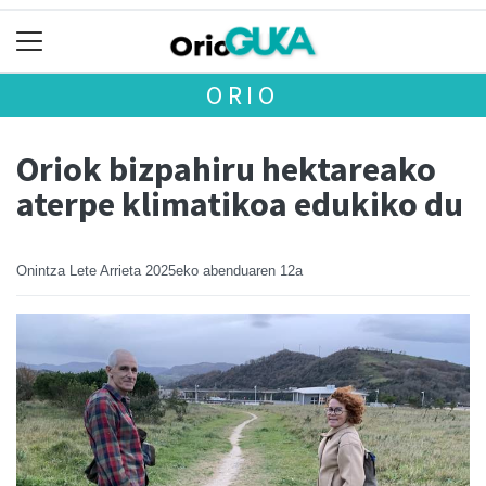
ORIO
Oriok bizpahiru hektareako
aterpe klimatikoa edukiko du
Onintza Lete Arrieta
2025eko abenduaren 12a