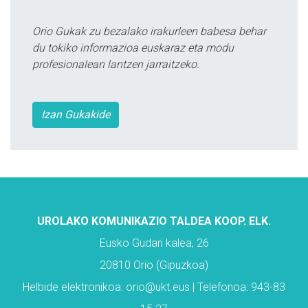
Orio Gukak zu bezalako irakurleen babesa behar
du tokiko informazioa euskaraz eta modu
profesionalean lantzen jarraitzeko.
Izan Gukakide
UROLAKO KOMUNIKAZIO TALDEA KOOP. ELK.
Eusko Gudari kalea, 26
20810 Orio (Gipuzkoa)
Helbide elektronikoa: orio@ukt.eus | Telefonoa: 943-83