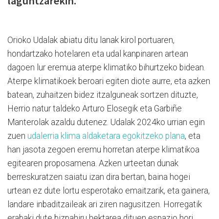
laguntzarekin.
Orioko Udalak abiatu ditu lanak kirol portuaren,
hondartzako hotelaren eta udal kanpinaren artean
dagoen lur eremua aterpe klimatiko bihurtzeko bidean.
Aterpe klimatikoek beroari egiten diote aurre, eta azken
batean, zuhaitzen bidez itzalguneak sortzen dituzte,
Herrio natur taldeko Arturo Elosegik eta Garbiñe
Manterolak azaldu dutenez. Udalak 2024ko urrian egin
zuen
udalerria klima aldaketara egokitzeko plana
, eta
han jasota zegoen eremu horretan aterpe klimatikoa
egitearen proposamena. Azken urteetan dunak
berreskuratzen saiatu izan dira bertan, baina hogei
urtean ez dute lortu esperotako emaitzarik, eta gainera,
landare inbaditzaileak ari ziren nagusitzen. Horregatik
erabaki dute bizpahiru hektarea dituen espazio hori