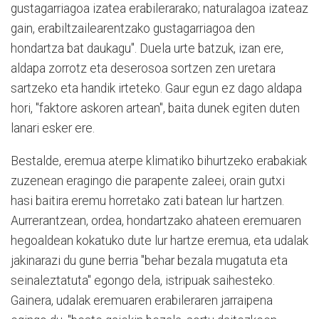
gustagarriagoa izatea erabilerarako; naturalagoa izateaz
gain, erabiltzailearentzako gustagarriagoa den
hondartza bat daukagu". Duela urte batzuk, izan ere,
aldapa zorrotz eta deserosoa sortzen zen uretara
sartzeko eta handik irteteko. Gaur egun ez dago aldapa
hori, "faktore askoren artean", baita dunek egiten duten
lanari esker ere.
Bestalde, eremua aterpe klimatiko bihurtzeko erabakiak
zuzenean eragingo die parapente zaleei, orain gutxi
hasi baitira eremu horretako zati batean lur hartzen.
Aurrerantzean, ordea, hondartzako ahateen eremuaren
hegoaldean kokatuko dute lur hartze eremua, eta udalak
jakinarazi du gune berria "behar bezala mugatuta eta
seinaleztatuta" egongo dela, istripuak saihesteko.
Gainera, udalak eremuaren erabileraren jarraipena