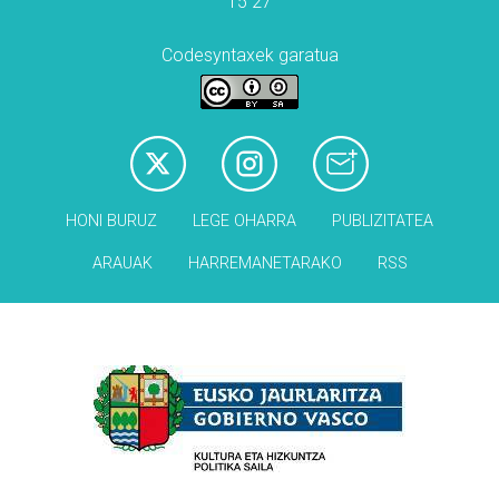
15 27
Codesyntaxek garatua
HONI BURUZ
LEGE OHARRA
PUBLIZITATEA
ARAUAK
HARREMANETARAKO
RSS
Babesleak