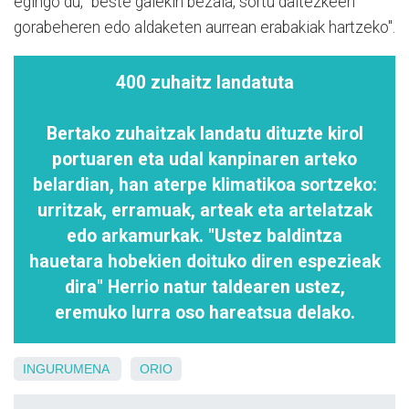
egingo du, "beste gaiekin bezala, sortu daitezkeen
gorabeheren edo aldaketen aurrean erabakiak hartzeko".
400 zuhaitz landatuta
Bertako zuhaitzak landatu dituzte kirol
portuaren eta udal kanpinaren arteko
belardian, han aterpe klimatikoa sortzeko:
urritzak, erramuak, arteak eta artelatzak
edo arkamurkak. "Ustez baldintza
hauetara hobekien doituko diren espezieak
dira" Herrio natur taldearen ustez,
eremuko lurra oso hareatsua delako.
INGURUMENA
ORIO