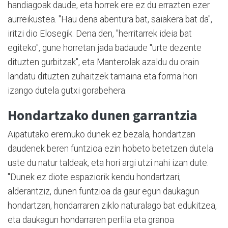
handiagoak daude, eta horrek ere ez du errazten ezer
aurreikustea. "Hau dena abentura bat, saiakera bat da",
iritzi dio Elosegik. Dena den, "herritarrek ideia bat
egiteko", gune horretan jada badaude "urte dezente
dituzten gurbitzak", eta Manterolak azaldu du orain
landatu dituzten zuhaitzek tamaina eta forma hori
izango dutela gutxi gorabehera.
Hondartzako dunen garrantzia
Aipatutako eremuko dunek ez bezala, hondartzan
daudenek beren funtzioa ezin hobeto betetzen dutela
uste du natur taldeak, eta hori argi utzi nahi izan dute.
"Dunek ez diote espaziorik kendu hondartzari;
alderantziz, dunen funtzioa da gaur egun daukagun
hondartzan, hondarraren ziklo naturalago bat edukitzea,
eta daukagun hondarraren perfila eta granoa