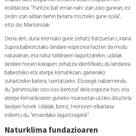
eraldatzea. "Funtzio bat eman nahi izan zaio guneari, ez
zedin izan aldian behin belarra mozteko gune soila",
iritzi dio Manterolak.
Dena den, duna eremuko gune zehatz batzuetan Linaria
Supira babestutako landare-espeziea hazten da modu
naturalean, eta natur taldearen laguntzarekin, udalak
landare horien kokapen zehatza identifikatu du landarea
babesteko eta aterpe klimatikoan, gainerako
zuhaitzekin batera, txertatzeko. Elosegik nabarmendu
du "penintsulan oso-oso berezia" dela espezie hori, eta
aterpe klimatikoaren guneko muinoetan utziko dituztela
landare horiek. Udalak, berriz, Herrioren elkarlana
eskertu du, "emandako laguntzagatik".
Naturklima fundazioaren