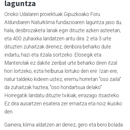
laguntza
Orioko Udalaren proiektuak Gipuzkoako Foru
Aldundiaren Naturklima fundazioaren laguntza jaso du;
hala, desbrozaketa lanak egin dituzte azken asteetan,
eta 400 zuhaixka landatzen aritu dira. 2 eta 3 urte
dituzten zuhaitzak direnez, denbora beharko dute
indartu, hazi eta itzala sortzeko. Elosegik eta
Manterolak ez dakite zenbat urte beharko diren itzal
hori lortzeko, ezta helburua lortuko den ere. Izan ere,
natur taldeko kideen ustez, eremu horretan "oso zaila"
da zuhaitzak haztea, "oso hondartsua delako".
Horregatik landatu dituzte txikiak, errazago itsasteko.
Ez dira ausartzen esatera zer emaitza eta noiz ikusiko
den.
Gainera, klima aldatzen ari denez, gero eta bero bolada