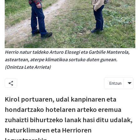
Herrio natur taldeko Arturo Elosegi eta Garbiñe Manterola,
asteartean, aterpe klimatikoa sortuko duten gunean.
(Onintza Lete Arrieta)
Entzun
Kirol portuaren, udal kanpinaren eta
hondartzako hotelaren arteko eremua
zuhaizti bihurtzeko lanak hasi ditu udalak,
Naturklimaren eta Herrioren