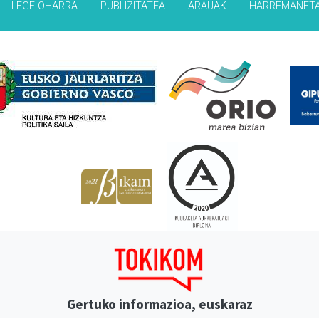
LEGE OHARRA
PUBLIZITATEA
ARAUAK
HARREMANET
Babesleak
Gertuko informazioa, euskaraz