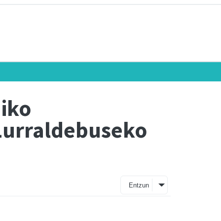
hiko
Lurraldebuseko
Entzun