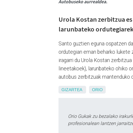
Autobuseko aurrealdea.
Urola Kostan zerbitzua e
larunbateko ordutegiareki
Santo guztien eguna ospatzen da 
ordutegian eman beharko lukete z
iragarri du Urola Kostan zerbit
lineetakoek), larunbateko ohiko o
autobus zerbitzuak mantenduko d
GIZARTEA
ORIO
Orio Gukak zu bezalako irakur
profesionalean lantzen jarraitz