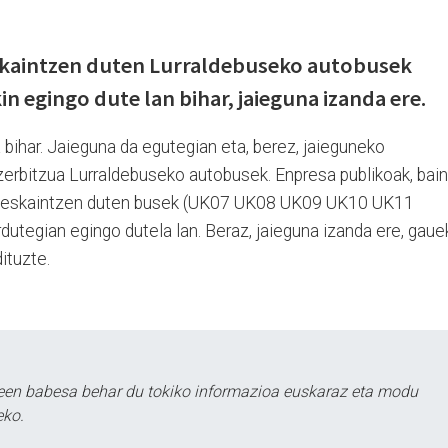
skaintzen duten Lurraldebuseko autobusek
n egingo dute lan bihar, jaieguna izanda ere.
bihar. Jaieguna da egutegian eta, berez, jaieguneko
erbitzua Lurraldebuseko autobusek. Enpresa publikoak, bain
zua eskaintzen duten busek (UK07 UK08 UK09 UK10 UK11
rdutegian egingo dutela lan. Beraz, jaieguna izanda ere, gau
ituzte.
leen babesa behar du tokiko informazioa euskaraz eta modu
eko.