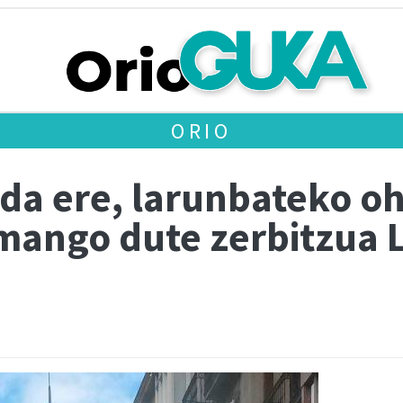
ORIO
ada ere, larunbateko o
mango dute zerbitzua 