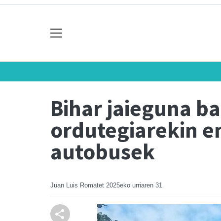
Bihar jaieguna b
ordutegiarekin e
autobusek
Juan Luis Romatet
2025eko urriaren 31