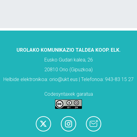
UROLAKO KOMUNIKAZIO TALDEA KOOP. ELK.
Eusko Gudari kalea, 26
20810 Orio (Gipuzkoa)
Helbide elektronikoa: orio@ukt.eus | Telefonoa: 943-83 15 27
Codesyntaxek garatua