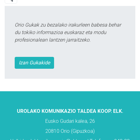
Orio Gukak zu bezalako irakurleen babesa behar
du tokiko informazioa euskaraz eta modu
profesionalean lantzen jarraitzeko.
Izan Gukakide
UROLAKO KOMUNIKAZIO TALDEA KOOP. ELK.
Eusko Gudari kalea, 26
20810 Orio (Gipuzkoa)