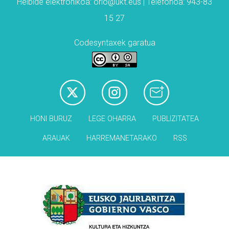
Helbide elektronikoa: orio@ukt.eus | Telefonoa: 943-83
15 27
Codesyntaxek garatua
HONI BURUZ
LEGE OHARRA
PUBLIZITATEA
ARAUAK
HARREMANETARAKO
RSS
Babesleak