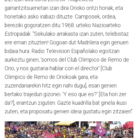
garrantzitsuenetan izan dira Orioko ontzi horiak, eta
horietako asko irabazi dituzte. Camposek, ordea,
bereziki gogoratzen ditu 1968. urteko Nazioarteko
Estropadak. "Sekulako arrakasta izan zuten, telebistaz
ere eman zituzten! Gogoan dut Madrilera egin genuen
bidaia hura. Radio Television Españolako egoitzan
aurkeztu ginen, 'somos del Club Olimpico de Remo de
Orio, y nos gustaria hablar con el director' [Club
Olimpico de Remo de Oriokoak gara, eta
zuzendariarekin hitz egin nahi dugu], esan genien
bertako trajedun gizonei. 'Y eso que es?' [Eta hori zer
da?], erantzun ziguten. Gazte kuadrilla bat ginela ikusi
zuten, eta proposatu genien ideia gustatu egin zitzaien".