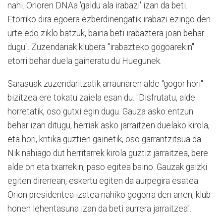
nahi. Orioren DNAa 'galdu ala irabazi' izan da beti.
Etorriko dira egoera ezberdinengatik irabazi ezingo den
urte edo ziklo batzuk, baina beti irabaztera joan behar
dugu". Zuzendariak klubera "irabazteko gogoarekin"
etorri behar duela gaineratu du Huegunek.
Sarasuak zuzendaritzatik arraunaren alde "gogor hori"
bizitzea ere tokatu zaiela esan du. "Disfrutatu, alde
horretatik, oso gutxi egin dugu. Gauza asko entzun
behar izan ditugu, herriak asko jarraitzen duelako kirola,
eta hori, kritika guztien gainetik, oso garrantzitsua da.
Nik nahiago dut herritarrek kirola guztiz jarraitzea, bere
alde on eta txarrekin, paso egitea baino. Gauzak gaizki
egiten direnean, eskertu egiten da aurpegira esatea.
Orion presidentea izatea nahiko gogorra den arren, klub
honen lehentasuna izan da beti aurrera jarraitzea".