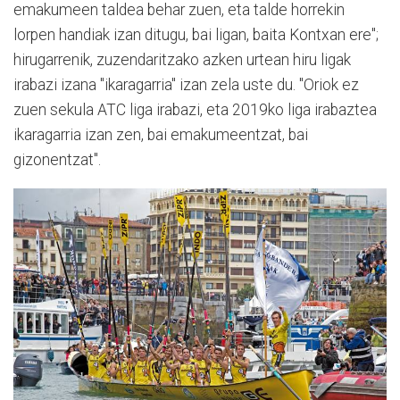
emakumeen taldea behar zuen, eta talde horrekin
lorpen handiak izan ditugu, bai ligan, baita Kontxan ere";
hirugarrenik, zuzendaritzako azken urtean hiru ligak
irabazi izana "ikaragarria" izan zela uste du. "Oriok ez
zuen sekula ATC liga irabazi, eta 2019ko liga irabaztea
ikaragarria izan zen, bai emakumeentzat, bai
gizonentzat".