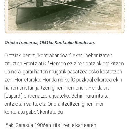
Orioko trainerua, 1951ko Kontxako Banderan.
Ontziak, berriz, "kontrabandoan" ekarri behar izaten
zituzten Frantziatik. "Hemen ez ziren ontziak eraikitzen.
Gainera, garai hartan mugatik pasatzea asko kostatzen
zen. Horretarako, Hondarribiko [Gipuzkoa] elkartearekin
harremanetan jartzen ginen, hemendik Hendaiara
[Lapurdi] entrenatzera joateko. Behin hara iritsita,
ontzietan sartu, eta Oriora itzultzen ginen, inor
konturatu gabe", kontatu du.
Iñaki Sarasua 1986an iritsi zen elkartearen