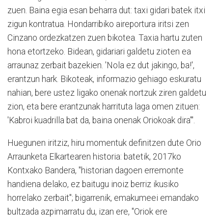
zuen. Baina egia esan beharra dut: taxi gidari batek itxi
zigun kontratua. Hondarribiko aireportura iritsi zen
Cinzano ordezkatzen zuen bikotea. Taxia hartu zuten
hona etortzeko. Bidean, gidariari galdetu zioten ea
arraunaz zerbait bazekien. 'Nola ez dut jakingo, ba!',
erantzun hark. Bikoteak, informazio gehiago eskuratu
nahian, bere ustez ligako onenak nortzuk ziren galdetu
zion, eta bere erantzunak harrituta laga omen zituen:
'Kabroi kuadrilla bat da, baina onenak Oriokoak dira'".
Huegunen iritziz, hiru momentuk definitzen dute Orio
Arraunketa Elkartearen historia: batetik, 2017ko
Kontxako Bandera, "historian dagoen erremonte
handiena delako, ez baitugu inoiz berriz ikusiko
horrelako zerbait"; bigarrenik, emakumeei emandako
bultzada azpimarratu du, izan ere, "Oriok ere