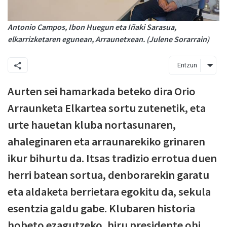
Antonio Campos, Ibon Huegun eta Iñaki Sarasua,
elkarrizketaren egunean, Arraunetxean. (Julene Sorarrain)
Entzun
Aurten sei hamarkada beteko dira Orio
Arraunketa Elkartea sortu zutenetik, eta
urte hauetan kluba nortasunaren,
ahaleginaren eta arraunarekiko grinaren
ikur bihurtu da. Itsas tradizio errotua duen
herri batean sortua, denborarekin garatu
eta aldaketa berrietara egokitu da, sekula
esentzia galdu gabe. Klubaren historia
hobeto ezagutzeko, hiru presidente ohi