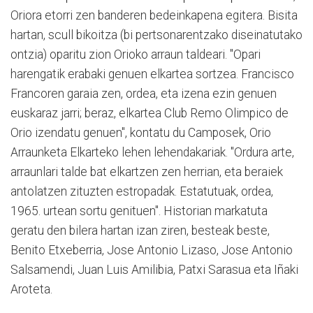
Oriora etorri zen banderen bedeinkapena egitera. Bisita
hartan, scull bikoitza (bi pertsonarentzako diseinatutako
ontzia) oparitu zion Orioko arraun taldeari. "Opari
harengatik erabaki genuen elkartea sortzea. Francisco
Francoren garaia zen, ordea, eta izena ezin genuen
euskaraz jarri; beraz, elkartea Club Remo Olimpico de
Orio izendatu genuen", kontatu du Camposek, Orio
Arraunketa Elkarteko lehen lehendakariak. "Ordura arte,
arraunlari talde bat elkartzen zen herrian, eta beraiek
antolatzen zituzten estropadak. Estatutuak, ordea,
1965. urtean sortu genituen". Historian markatuta
geratu den bilera hartan izan ziren, besteak beste,
Benito Etxeberria, Jose Antonio Lizaso, Jose Antonio
Salsamendi, Juan Luis Amilibia, Patxi Sarasua eta Iñaki
Aroteta.