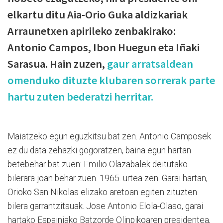
elkartu ditu Aia-Orio Guka aldizkariak
Arraunetxen apirileko zenbakirako:
Antonio Campos, Ibon Huegun eta Iñaki
Sarasua. Hain zuzen,
gaur arratsaldean
omenduko dituzte klubaren sorrerak parte
hartu zuten bederatzi herritar.
Maiatzeko egun eguzkitsu bat zen. Antonio Camposek
ez du data zehazki gogoratzen, baina egun hartan
betebehar bat zuen: Emilio Olazabalek deitutako
bilerara joan behar zuen. 1965. urtea zen. Garai hartan,
Orioko San Nikolas elizako aretoan egiten zituzten
bilera garrantzitsuak. Jose Antonio Elola-Olaso, garai
hartako Espainiako Batzorde Olinpikoaren presidentea,