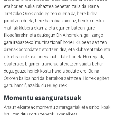
eta horien aurka irabaztea benetan zaila da. Baina
niretzako Oriok ondo egiten duena da, bere bidea
jarraitzen duela, bere harrobia zainduz, herriko neska-
mutilak klubera ekarriz, eta egunen batean, gure
filosofiarekin eta daukagun DNA horrekin, gai izango
gara irabazteko 'multinazional' horiei. Klubean sartzen
direnak borondatez etortzen dira, eta klubarentzako eta
elkartearentzako onena nahi dute horiek. Horregatik,
esaterako, bigarren trainerua ateratzen saiatu behar
dugu, gauza horiek kostu handia badute ere. Baina
Orioren balioa hori da: bertakoa zaintzea. Horrek egiten
gaitu handi", azaldu du Huegunek.
Momentu esanguratsuak
Arraun elkarteak momentu zirraragarriak eta sinbolikoak
bizi izan ditu sortu zenetik. Txapelketa