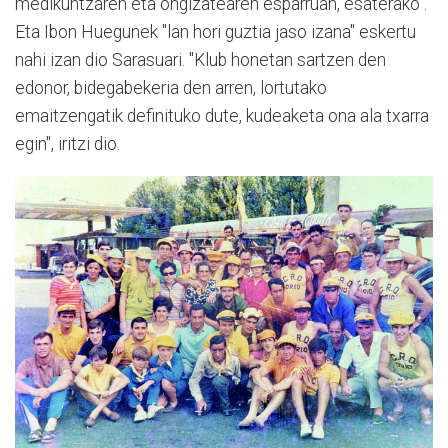
medikuntzaren eta ongizatearen esparruan, esaterako".
Eta Ibon Huegunek "lan hori guztia jaso izana" eskertu
nahi izan dio Sarasuari. "Klub honetan sartzen den
edonor, bidegabekeria den arren, lortutako
emaitzengatik definituko dute, kudeaketa ona ala txarra
egin", iritzi dio.