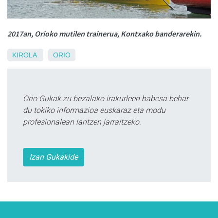
2017an, Orioko mutilen trainerua, Kontxako banderarekin.
KIROLA
ORIO
Orio Gukak zu bezalako irakurleen babesa behar
du tokiko informazioa euskaraz eta modu
profesionalean lantzen jarraitzeko.
Izan Gukakide