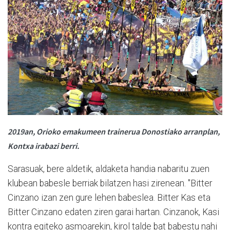
2019an, Orioko emakumeen trainerua Donostiako arranplan,
Kontxa irabazi berri.
Sarasuak, bere aldetik, aldaketa handia nabaritu zuen
klubean babesle berriak bilatzen hasi zirenean. "Bitter
Cinzano izan zen gure lehen babeslea. Bitter Kas eta
Bitter Cinzano edaten ziren garai hartan. Cinzanok, Kasi
kontra egiteko asmoarekin, kirol talde bat babestu nahi