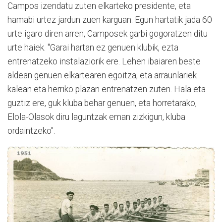
Campos izendatu zuten elkarteko presidente, eta
hamabi urtez jardun zuen karguan. Egun hartatik jada 60
urte igaro diren arren, Camposek garbi gogoratzen ditu
urte haiek. "Garai hartan ez genuen klubik, ezta
entrenatzeko instalaziorik ere. Lehen ibaiaren beste
aldean genuen elkartearen egoitza, eta arraunlariek
kalean eta herriko plazan entrenatzen zuten. Hala eta
guztiz ere, guk kluba behar genuen, eta horretarako,
Elola-Olasok diru laguntzak eman zizkigun, kluba
ordaintzeko".