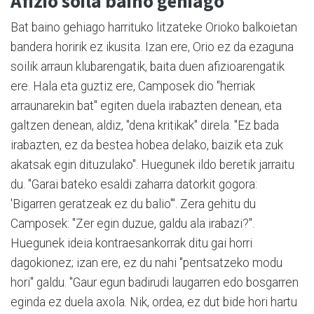
Afizio soila baino gehiago
Bat baino gehiago harrituko litzateke Orioko balkoietan
bandera horirik ez ikusita. Izan ere, Orio ez da ezaguna
soilik arraun klubarengatik, baita duen afizioarengatik
ere. Hala eta guztiz ere, Camposek dio "herriak
arraunarekin bat" egiten duela irabazten denean, eta
galtzen denean, aldiz, "dena kritikak" direla. "Ez bada
irabazten, ez da bestea hobea delako, baizik eta zuk
akatsak egin dituzulako". Huegunek ildo beretik jarraitu
du. "Garai bateko esaldi zaharra datorkit gogora:
'Bigarren geratzeak ez du balio'". Zera gehitu du
Camposek: "Zer egin duzue, galdu ala irabazi?".
Huegunek ideia kontraesankorrak ditu gai horri
dagokionez; izan ere, ez du nahi "pentsatzeko modu
hori" galdu. "Gaur egun badirudi laugarren edo bosgarren
eginda ez duela axola. Nik, ordea, ez dut bide hori hartu