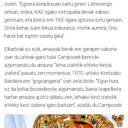
zuten. "Egoera konplexuan sartu ginen. Lehenengo
urtean, ordea, KAE ligako estropada denak irabazi
genituen, eta berriz ere TKE ligara igotzea lortu genuen,
Oriok behar zuen lekua eskuratuz. Hortik aurrera, Orio
handi bat egiten saiatu gara".
Elkarteak ez ezik, arraunak berak ere garapen sakona
izan du urteak igaro hala. Camposek bereziki
azpimarratu du arrauna "lehia izatetik eliteko kirola
izatera" pasatu zen momentua. 1970. urteko Kontxako
Bandera ere "gogoangarria" izan zela diote. "Egun hura
ez da behar bezainbeste azpimarratu, baina txapelketa
hartan arrauna guztiz aldatu zen, lehiako kirol izatetik
eliteko kirol izatera igaro baitzen", azaldu du Camposek.