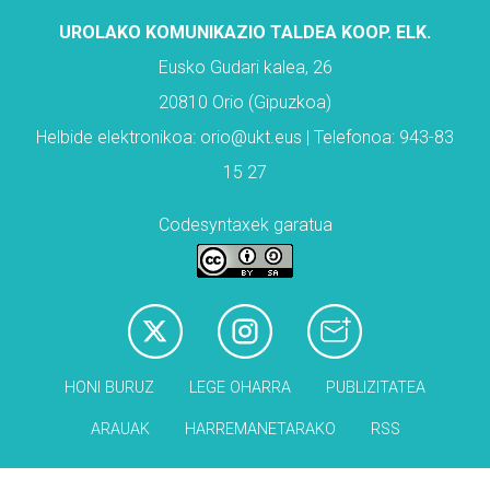
UROLAKO KOMUNIKAZIO TALDEA KOOP. ELK.
Eusko Gudari kalea, 26
20810 Orio (Gipuzkoa)
Helbide elektronikoa: orio@ukt.eus | Telefonoa: 943-83
15 27
Codesyntaxek garatua
HONI BURUZ
LEGE OHARRA
PUBLIZITATEA
ARAUAK
HARREMANETARAKO
RSS