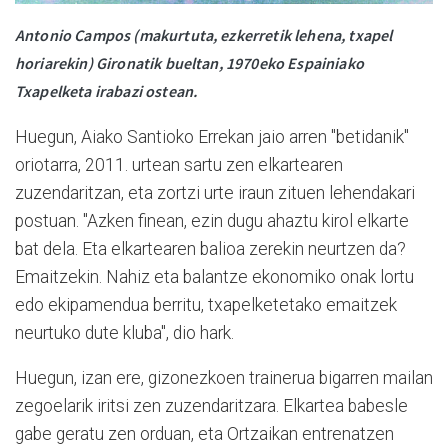
Antonio Campos (makurtuta, ezkerretik lehena, txapel
horiarekin) Gironatik bueltan, 1970eko Espainiako
Txapelketa irabazi ostean.
Huegun, Aiako Santioko Errekan jaio arren "betidanik"
oriotarra, 2011. urtean sartu zen elkartearen
zuzendaritzan, eta zortzi urte iraun zituen lehendakari
postuan. "Azken finean, ezin dugu ahaztu kirol elkarte
bat dela. Eta elkartearen balioa zerekin neurtzen da?
Emaitzekin. Nahiz eta balantze ekonomiko onak lortu
edo ekipamendua berritu, txapelketetako emaitzek
neurtuko dute kluba", dio hark.
Huegun, izan ere, gizonezkoen trainerua bigarren mailan
zegoelarik iritsi zen zuzendaritzara. Elkartea babesle
gabe geratu zen orduan, eta Ortzaikan entrenatzen