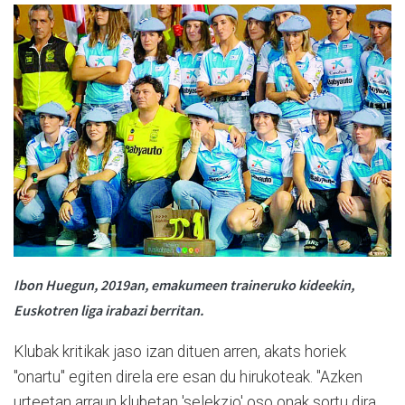
Ibon Huegun, 2019an, emakumeen traineruko kideekin,
Euskotren liga irabazi berritan.
Klubak kritikak jaso izan dituen arren, akats horiek
"onartu" egiten direla ere esan du hirukoteak. "Azken
urteetan arraun klubetan 'selekzio' oso onak sortu dira,