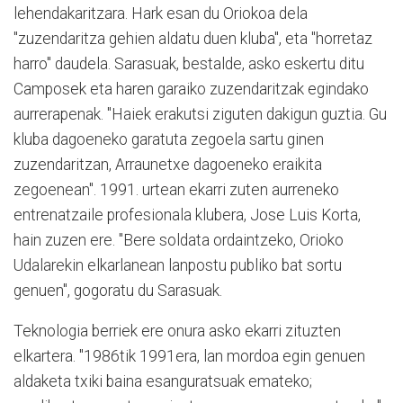
lehendakaritzara. Hark esan du Oriokoa dela
"zuzendaritza gehien aldatu duen kluba", eta "horretaz
harro" daudela. Sarasuak, bestalde, asko eskertu ditu
Camposek eta haren garaiko zuzendaritzak egindako
aurrerapenak. "Haiek erakutsi ziguten dakigun guztia. Gu
kluba dagoeneko garatuta zegoela sartu ginen
zuzendaritzan, Arraunetxe dagoeneko eraikita
zegoenean". 1991. urtean ekarri zuten aurreneko
entrenatzaile profesionala klubera, Jose Luis Korta,
hain zuzen ere. "Bere soldata ordaintzeko, Orioko
Udalarekin elkarlanean lanpostu publiko bat sortu
genuen", gogoratu du Sarasuak.
Teknologia berriek ere onura asko ekarri zituzten
elkartera. "1986tik 1991era, lan mordoa egin genuen
aldaketa txiki baina esanguratsuak emateko;