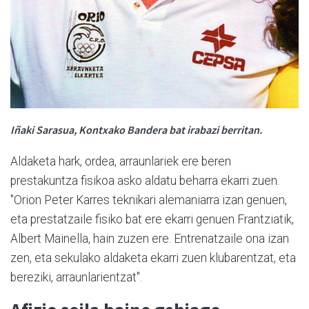
Iñaki Sarasua, Kontxako Bandera bat irabazi berritan.
Aldaketa hark, ordea, arraunlariek ere beren
prestakuntza fisikoa asko aldatu beharra ekarri zuen.
"Orion Peter Karres teknikari alemaniarra izan genuen,
eta prestatzaile fisiko bat ere ekarri genuen Frantziatik,
Albert Mainella, hain zuzen ere. Entrenatzaile ona izan
zen, eta sekulako aldaketa ekarri zuen klubarentzat, eta
bereziki, arraunlarientzat".