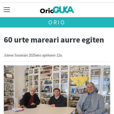
ORIO
60 urte mareari aurre egiten
Julene Sorarrain
2025eko apirilaren 12a