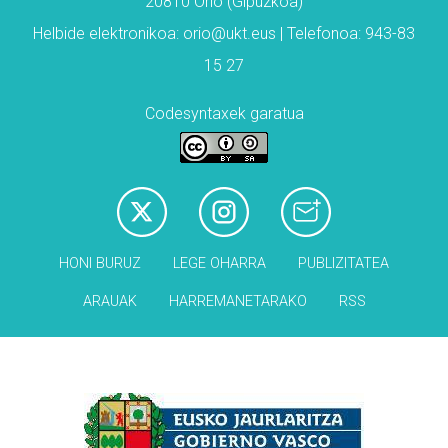
20810 Orio (Gipuzkoa)
Helbide elektronikoa: orio@ukt.eus | Telefonoa: 943-83
15 27
Codesyntaxek garatua
HONI BURUZ
LEGE OHARRA
PUBLIZITATEA
ARAUAK
HARREMANETARAKO
RSS
Babesleak