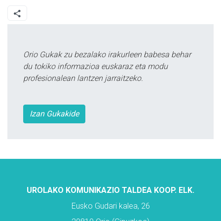
Orio Gukak zu bezalako irakurleen babesa behar
du tokiko informazioa euskaraz eta modu
profesionalean lantzen jarraitzeko.
Izan Gukakide
UROLAKO KOMUNIKAZIO TALDEA KOOP. ELK.
Eusko Gudari kalea, 26