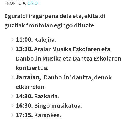
FRONTOIA,
ORIO
Eguraldi iragarpena dela eta, ekitaldi
guztiak frontoian egingo dituzte.
11:00.
Kalejira.
13:30.
Aralar Musika Eskolaren eta
Danbolin Musika eta Dantza Eskolaren
kontzertua.
Jarraian,
'Danbolin' dantza, denok
elkarrekin.
14:30.
Bazkaria.
16:30.
Bingo musikatua.
17:15.
Karaokea.