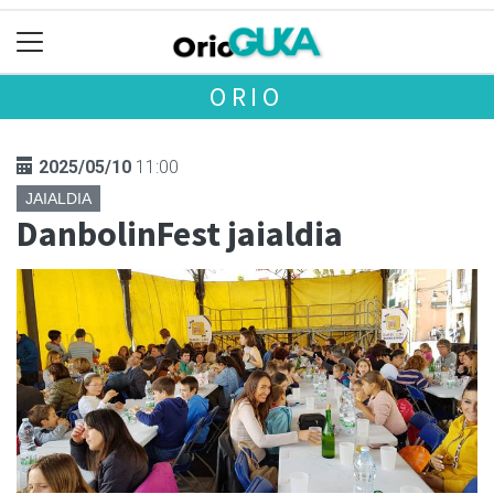
ORIO
2025/05/10
11:00
JAIALDIA
DanbolinFest jaialdia