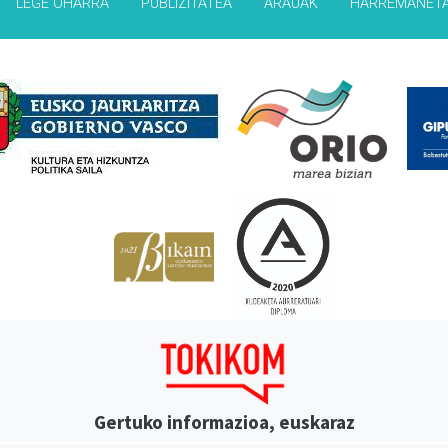
LEGE OHARRA
PUBLIZITATEA
ARAUAK
HARREMANET
Babesleak
Gertuko informazioa, euskaraz