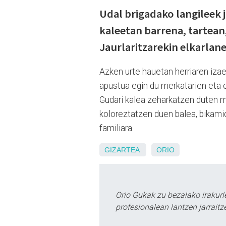
Udal brigadako langileek 
kaleetan barrena, tartean
Jaurlaritzarekin elkarlane
Azken urte hauetan herriaren izae
apustua egin du merkatarien eta 
Gudari kalea zeharkatzen duten m
koloreztatzen duen balea, bikamiot
familiara.
GIZARTEA
ORIO
Orio Gukak zu bezalako irakur
profesionalean lantzen jarraitz