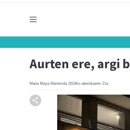
Aurten ere, argi 
Maria Maya Manterola
2024ko abenduaren 21a