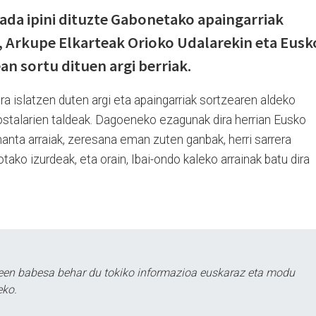
jada ipini dituzte Gabonetako apaingarriak
, Arkupe Elkarteak Orioko Udalarekin eta Eusk
an sortu dituen argi berriak.
ra islatzen duten argi eta apaingarriak sortzearen aldeko
ostalarien taldeak. Dagoeneko ezagunak dira herrian Eusko
anta arraiak, zeresana eman zuten ganbak, herri sarrera
ako izurdeak, eta orain, Ibai-ondo kaleko arrainak batu dira
leen babesa behar du tokiko informazioa euskaraz eta modu
eko.