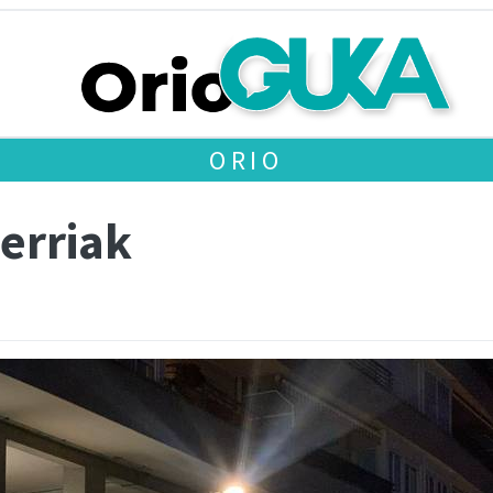
ORIO
berriak