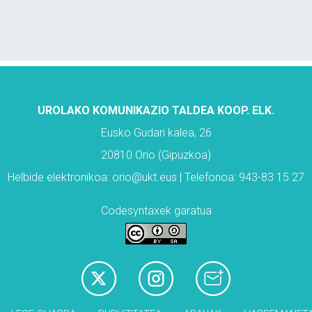
UROLAKO KOMUNIKAZIO TALDEA KOOP. ELK.
Eusko Gudari kalea, 26
20810 Orio (Gipuzkoa)
Helbide elektronikoa: orio@ukt.eus | Telefonoa: 943-83 15 27
Codesyntaxek garatua