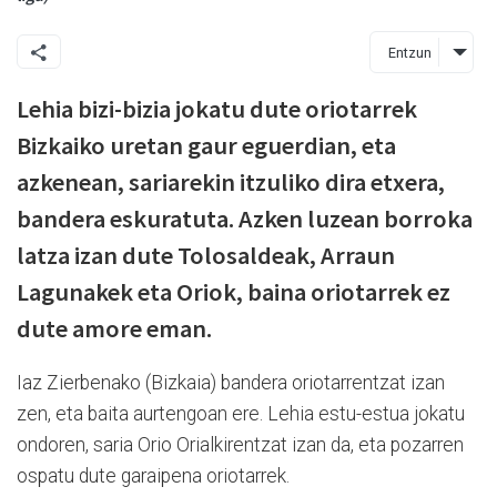
Entzun
Lehia bizi-bizia jokatu dute oriotarrek
Bizkaiko uretan gaur eguerdian, eta
azkenean, sariarekin itzuliko dira etxera,
bandera eskuratuta. Azken luzean borroka
latza izan dute Tolosaldeak, Arraun
Lagunakek eta Oriok, baina oriotarrek ez
dute amore eman.
Iaz Zierbenako (Bizkaia) bandera oriotarrentzat izan
zen, eta baita aurtengoan ere. Lehia estu-estua jokatu
ondoren, saria Orio Orialkirentzat izan da, eta pozarren
ospatu dute garaipena oriotarrek.