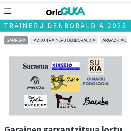
TRAINERU DENBORALDIA 2023
SARRERA
IAZKO TRAINERU DENBORALDIA
ARGAZKIAK
Garaipen garrantzitsua lortu