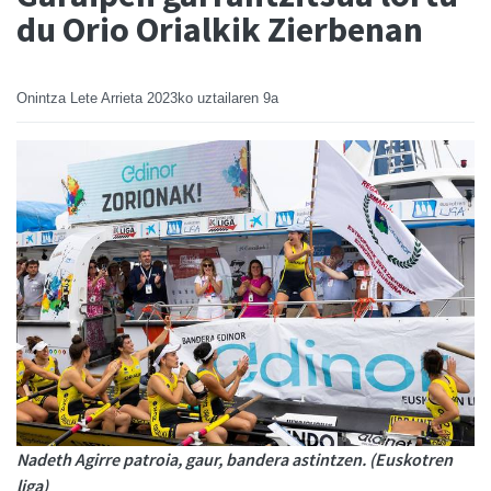
du Orio Orialkik Zierbenan
Onintza Lete Arrieta
2023ko uztailaren 9a
Nadeth Agirre patroia, gaur, bandera astintzen. (Euskotren
liga)