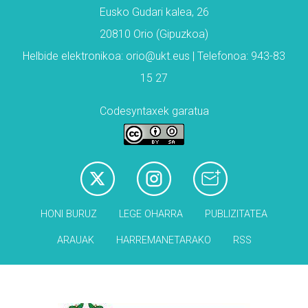
Eusko Gudari kalea, 26
20810 Orio (Gipuzkoa)
Helbide elektronikoa: orio@ukt.eus | Telefonoa: 943-83
15 27
Codesyntaxek garatua
HONI BURUZ
LEGE OHARRA
PUBLIZITATEA
ARAUAK
HARREMANETARAKO
RSS
Babesleak