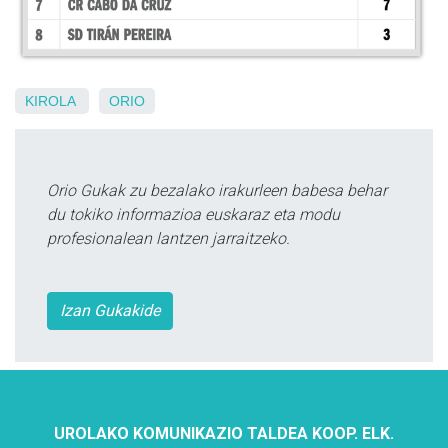
KIROLA
ORIO
Orio Gukak zu bezalako irakurleen babesa behar
du tokiko informazioa euskaraz eta modu
profesionalean lantzen jarraitzeko.
Izan Gukakide
UROLAKO KOMUNIKAZIO TALDEA KOOP. ELK.