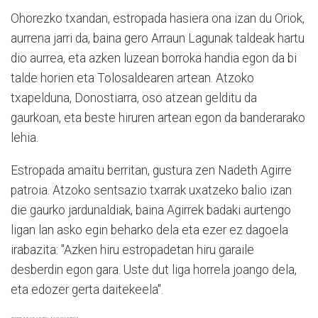
Ohorezko txandan, estropada hasiera ona izan du Oriok,
aurrena jarri da, baina gero Arraun Lagunak taldeak hartu
dio aurrea, eta azken luzean borroka handia egon da bi
talde horien eta Tolosaldearen artean. Atzoko
txapelduna, Donostiarra, oso atzean gelditu da
gaurkoan, eta beste hiruren artean egon da banderarako
lehia.
Estropada amaitu berritan, gustura zen Nadeth Agirre
patroia. Atzoko sentsazio txarrak uxatzeko balio izan
die gaurko jardunaldiak, baina Agirrek badaki aurtengo
ligan lan asko egin beharko dela eta ezer ez dagoela
irabazita: "Azken hiru estropadetan hiru garaile
desberdin egon gara. Uste dut liga horrela joango dela,
eta edozer gerta daitekeela".