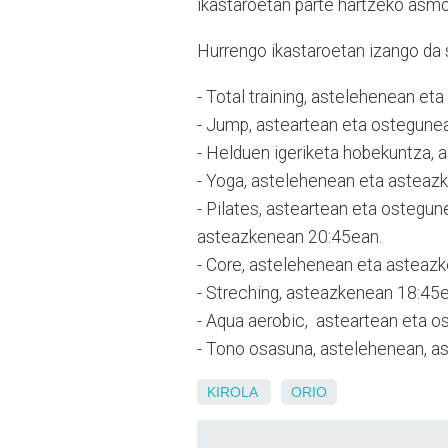
ikastaroetan parte hartzeko asmo
Hurrengo ikastaroetan izango da s
- Total training, astelehenean eta
- Jump, asteartean eta ostegune
- Helduen igeriketa hobekuntza,
- Yoga, astelehenean eta asteaz
- Pilates, asteartean eta ostegu
asteazkenean 20:45ean.
- Core, astelehenean eta asteaz
- Streching, asteazkenean 18:45e
- Aqua aerobic, asteartean eta o
- Tono osasuna, astelehenean, a
KIROLA
ORIO