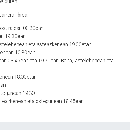
a duten.
arrera librea:
 ostiralean 08:30ean.
an 19:30ean.
 astelehenean eta asteazkenean 19:00etan.
kenean 10:30ean.
nean 08:45ean eta 19:30ean. Baita, astelehenean eta
kenean 18:00etan.
an.
stegunean 19:30.
steazkenean eta ostegunean 18:45ean.