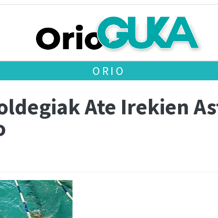
ORIO
oldegiak Ate Irekien A
o