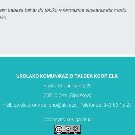
leen babesa behar du tokiko informazioa euskaraz eta modu
eko.
UROLAKO KOMUNIKAZIO TALDEA KOOP. ELK.
Eusko Gudari kalea, 26
20810 Orio (Gipuzkoa)
Helbide elektronikoa: orio@ukt.eus | Telefonoa: 943-83 15 27
Codesyntaxek garatua