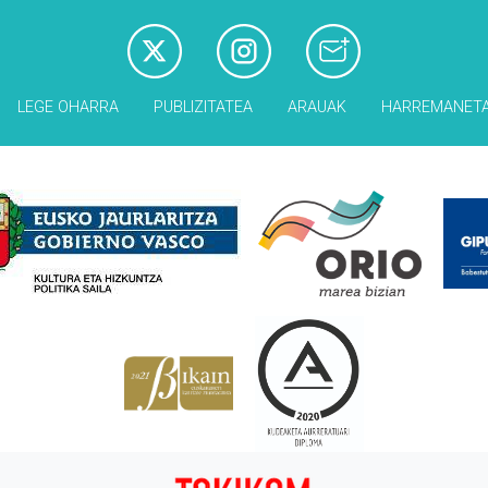
LEGE OHARRA
PUBLIZITATEA
ARAUAK
HARREMANET
Babesleak