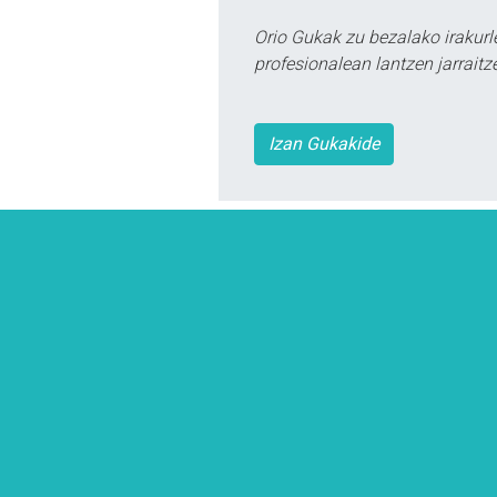
Orio Gukak zu bezalako irakur
profesionalean lantzen jarraitz
Izan Gukakide