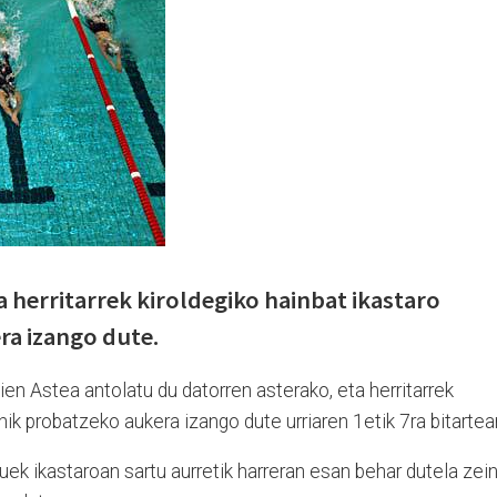
ra herritarrek kiroldegiko hainbat ikastaro
ra izango dute.
ien Astea antolatu du datorren asterako, eta herritarrek
nik probatzeko aukera izango dute urriaren 1etik 7ra bitartea
tuek ikastaroan sartu aurretik harreran esan behar dutela zei