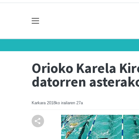
Orioko Karela Kir
datorren asterak
Karkara
2018ko irailaren 27a