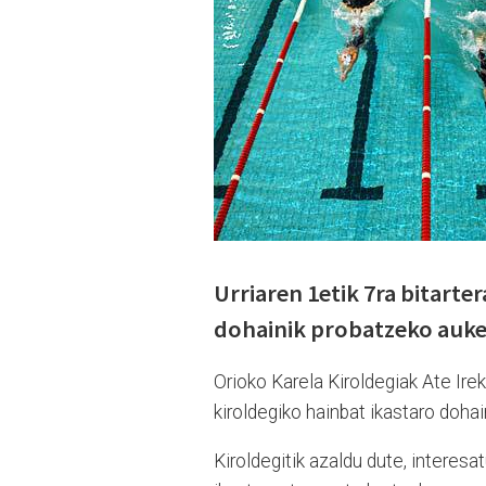
Urriaren 1etik 7ra bitarte
dohainik probatzeko auke
Orioko Karela Kiroldegiak Ate Irek
kiroldegiko hainbat ikastaro dohai
Kiroldegitik azaldu dute, interesa