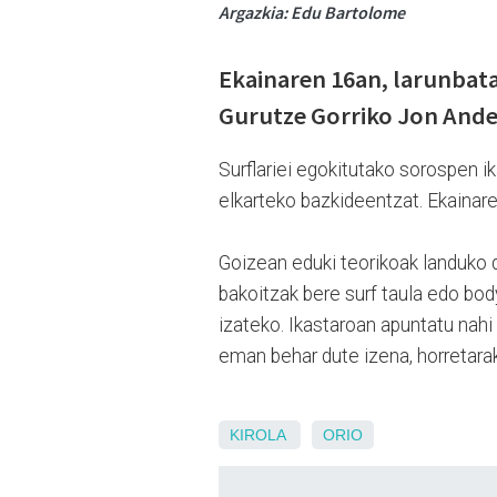
Argazkia: Edu Bartolome
Ekainaren 16an, larunbata
Gurutze Gorriko Jon Ander
Surflariei egokitutako sorospen i
elkarteko bazkideentzat. Ekainare
Goizean eduki teorikoak landuko di
bakoitzak bere surf taula edo bod
izateko. Ikastaroan apuntatu nah
eman behar dute izena, horretarako
KIROLA
ORIO