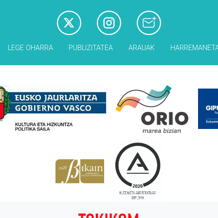
LEGE OHARRA
PUBLIZITATEA
ARAUAK
HARREMANET
Babesleak