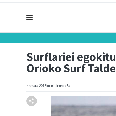
Surflariei egokit
Orioko Surf Tald
Karkara
2018ko ekainaren 5a