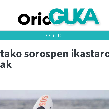
ORIO
utako sorospen ikastar
eak