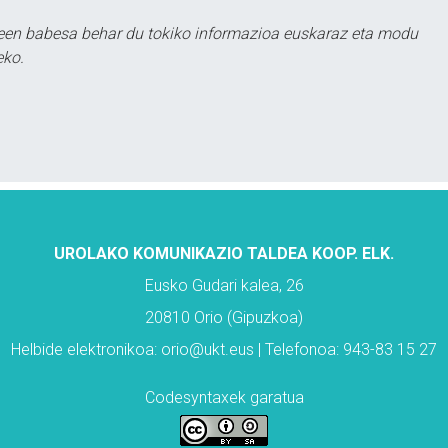
leen babesa behar du tokiko informazioa euskaraz eta modu
eko.
UROLAKO KOMUNIKAZIO TALDEA KOOP. ELK.
Eusko Gudari kalea, 26
20810 Orio (Gipuzkoa)
Helbide elektronikoa: orio@ukt.eus | Telefonoa: 943-83 15 27
Codesyntaxek garatua