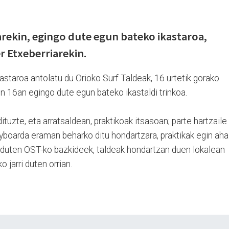
rekin, egingo dute egun bateko ikastaroa,
 Etxeberriarekin.
kastaroa antolatu du Orioko Surf Taldeak, 16 urtetik gorako
n 16an egingo dute egun bateko ikastaldi trinkoa.
tuzte, eta arratsaldean, praktikoak itsasoan; parte hartzaile
yboarda eraman beharko ditu hondartzara, praktikak egin aha
i duten OST-ko bazkideek, taldeak hondartzan duen lokalean
 jarri duten orrian.