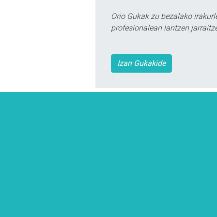
Orio Gukak zu bezalako irakur
profesionalean lantzen jarraitz
Izan Gukakide