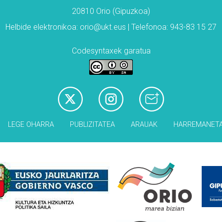
20810 Orio (Gipuzkoa)
Helbide elektronikoa: orio@ukt.eus | Telefonoa: 943-83 15 27
Codesyntaxek garatua
LEGE OHARRA
PUBLIZITATEA
ARAUAK
HARREMANET
Babesleak