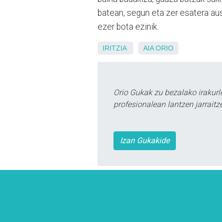
batean, segun eta zer esatera au
ezer bota ezinik.
IRITZIA
AIA
ORIO
Orio Gukak zu bezalako irakur
profesionalean lantzen jarraitz
Izan Gukakide