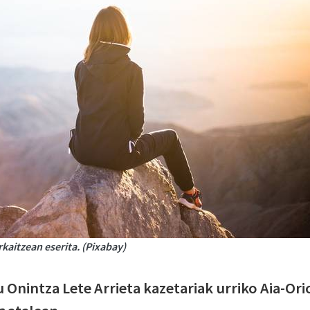
aitzean eserita. (Pixabay)
 Onintza Lete Arrieta kazetariak urriko Aia-Ori