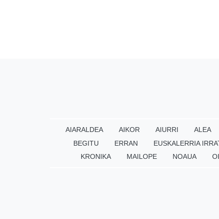
AIARALDEA
AIKOR
AIURRI
ALEA
BEGITU
ERRAN
EUSKALERRIA IRRA
KRONIKA
MAILOPE
NOAUA
O