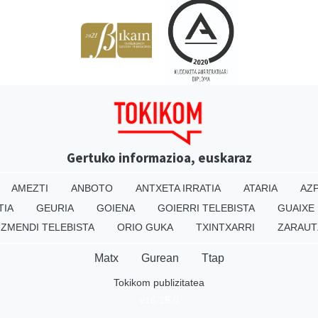
Gertuko informazioa, euskaraz
AMEZTI
ANBOTO
ANTXETA IRRATIA
ATARIA
AZP
TIA
GEURIA
GOIENA
GOIERRI TELEBISTA
GUAIXE
IZMENDI TELEBISTA
ORIO GUKA
TXINTXARRI
ZARAUT
Matx
Gurean
Ttap
Tokikom publizitatea
v16.25.0