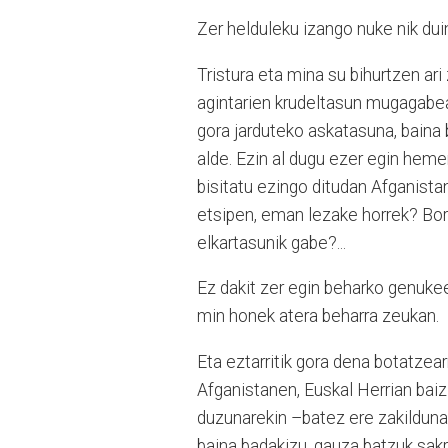
Zer helduleku izango nuke nik dui
Tristura eta mina su bihurtzen ari
agintarien krudeltasun mugagabea
gora jarduteko askatasuna, baina b
alde. Ezin al dugu ezer egin hemen
bisitatu ezingo ditudan Afganista
etsipen, eman lezake horrek? Bor
elkartasunik gabe?...
Ez dakit zer egin beharko genukeen
min honek atera beharra zeukan.
Eta eztarritik gora dena botatzear
Afganistanen, Euskal Herrian bai
duzunarekin –batez ere zakilduna
baina badakizu, gauza batzuk sakr