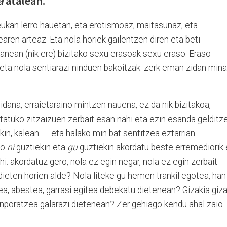
a
atalean.
kan lerro hauetan, eta erotismoaz, maitasunaz, eta
aren arteaz. Eta nola horiek gailentzen diren eta beti
aganean (nik ere) bizitako sexu erasoak sexu eraso. Eraso
 eta nola sentiarazi ninduen bakoitzak: zerk eman zidan mina
dana, erraietaraino mintzen nauena, ez da nik bizitakoa,
tatuko zitzaizuen zerbait esan nahi eta ezin esanda gelditz
kin, kalean...– eta halako min bat sentitzea eztarrian.
go
ni
guztiekin eta
gu
guztiekin akordatu beste erremediorik
hi: akordatuz gero, nola ez egin negar, nola ez egin zerbait
 dieten horien alde? Nola liteke gu hemen trankil egotea, han
a, abestea, garrasi egitea debekatu dietenean? Gizakia giza
kanporatzea galarazi dietenean? Zer gehiago kendu ahal zaio