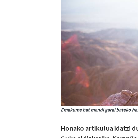
Emakume bat mendi garai bateko hark
Honako artikulua idatzi du