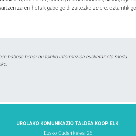
sartzen zaren, hotsik gabe geldi zaitezke
zu
ere, eztarritik g
leen babesa behar du tokiko informazioa euskaraz eta modu
eko.
UROLAKO KOMUNIKAZIO TALDEA KOOP. ELK.
Eusko Gudari kalea, 26