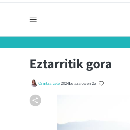
Eztarritik gora
Onintza Lete
2024ko azaroaren 2a