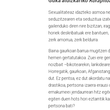
Guka aldizkariko
Korapilo
Sexualitateaz idazteko asmoa neu
seduzitzearen eta seduzitua izate
gailenduko diren nire bizitzan, ir
horiek deskribatuak ere banituen,
zerk amorrua, zerk beldurra.
Baina gaurkoan barrua mugitzen di
hemen gertatutakoa. Zuei ere ger
noizbait –bikotearekin, lankideare
Horregatik, gaurkoan, Afganistan
dut. Ez pentsa, ez dut akordatu na
drastikoa, pertsona izaera erausi
emakumeei jendaurrean hitz egite
egiten duen hots hori eztarritik 
pertsona bati?