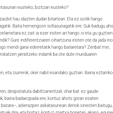
ntasunari eusteko, bizitzari eusteko?
 zaizkit hau idazten dudan bitartean. Eta ez soilik hango
gatik. Baita hemengoon isiltasunagatik ere. Guk badugu ah
elarrietara ez zait ia ezer iristen ari hango
ni
eta
gu
guztien
dik? Gure indiferentziaren oihartzuna iristen ote da jada ino
ngo mendi garai ederretatik hango bailaretara? Zenbat min,
rokatzen jarraitzeko indarrik ba ote dute munduaren
, eta ziurrenik, oker nabil esandako guztian. Baina eztarriko
ren, despistatuta dabiltzanentzat, ohar bat: ez gaude
zik, baina badaezpada ere, kontuz ahots goran esaten
 bazara–, adierazpen askatasunean denok sinesten baitugu,
atuak dira, eta hortaz, kontuz; martxa honetan, akaso, egune