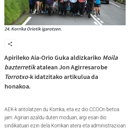
24. Korrika Oriotik igarotzen.
Apirileko Aia-Orio Guka aldizkariko
Moila
bazterretik
atalean Jon Agirresarobe
Torrotxo-
k idatzitako artikulua da
honakoa.
AEK-k antolatzen du Korrika, eta ez dio CCOOri betoa
jarri. Agirian azaldu duten moduan, argi esan dio
sindikatuari ezin dela Korrikan atera eta administrazioan