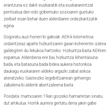
erantzuna ez dakit euskaratik eta euskararentzat
pentsatua den edo gobernuko sozioaren gustuko
zerbait esan behar duen alderdiaren ordezkaritzatik
egina.
Gogoratu auzi honen bi gakoak: AEK-k kilometroa
ordaintzeaz aparte hizkuntzaren gaian koherente izatea
galdegiten du lekukoa hartzeko. Hizkuntza baita AEKren
esparrua. Alderdiena ere bai, hizkuntza lehentasuna
bada, eta batasuna bada bidea aukera historikoa
daukagu euskararen aldeko argazki zabal askoa
ateratzeko: Gasteizko legebiltzarrean gehiengo
zabalena bi alderdi abertzaleena baita.
Posdata: martxoaren 19an goizeko hamarretan sinatu
dut artikulua. Hortik aurrera gertatu dena jakin gabe.