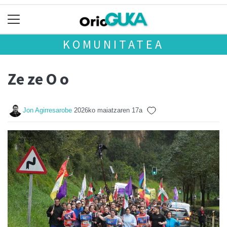
KOMUNITATEA
Ze ze O o
Jon Agirresarobe
2026ko maiatzaren 17a