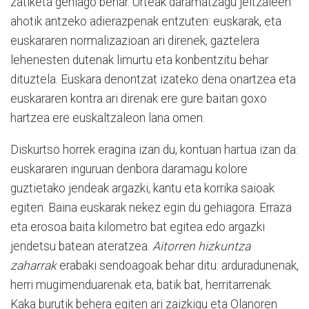
zatiketa gehiago behar. Urteak daramatzagu jeltzaleen
ahotik antzeko adierazpenak entzuten: euskarak, eta
euskararen normalizazioan ari direnek, gaztelera
lehenesten dutenak limurtu eta konbentzitu behar
dituztela. Euskara denontzat izateko dena onartzea eta
euskararen kontra ari direnak ere gure baitan goxo
hartzea ere euskaltzaleon lana omen.
Diskurtso horrek eragina izan du, kontuan hartua izan da:
euskararen inguruan denbora daramagu kolore
guztietako jendeak argazki, kantu eta korrika saioak
egiten. Baina euskarak nekez egin du gehiagora. Erraza
eta erosoa baita kilometro bat egitea edo argazki
jendetsu batean ateratzea.
Aitorren hizkuntza
zaharrak
erabaki sendoagoak behar ditu: arduradunenak,
herri mugimenduarenak eta, batik bat, herritarrenak.
Kaka burutik behera egiten ari zaizkigu eta Olanoren