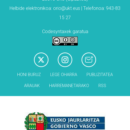
Helbide elektronikoa: orio@ukt.eus | Telefonoa: 943-83
15 27
Codesyntaxek garatua
HONI BURUZ
LEGE OHARRA
PUBLIZITATEA
ARAUAK
HARREMANETARAKO
RSS
Babesleak