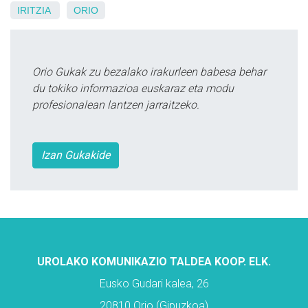
IRITZIA
ORIO
Orio Gukak zu bezalako irakurleen babesa behar
du tokiko informazioa euskaraz eta modu
profesionalean lantzen jarraitzeko.
Izan Gukakide
UROLAKO KOMUNIKAZIO TALDEA KOOP. ELK.
Eusko Gudari kalea, 26
20810 Orio (Gipuzkoa)