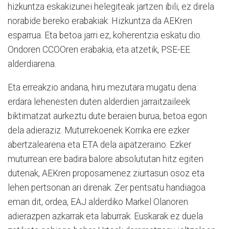
hizkuntza eskakizunei helegiteak jartzen ibili, ez direla
norabide bereko erabakiak. Hizkuntza da AEKren
esparrua. Eta betoa jarri ez, koherentzia eskatu dio.
Ondoren CCOOren erabakia, eta atzetik, PSE-EE
alderdiarena.
Eta erreakzio andana, hiru mezutara mugatu dena:
erdara lehenesten duten alderdien jarraitzaileek
biktimatzat aurkeztu dute beraien burua, betoa egon
dela adieraziz. Muturrekoenek Korrika ere ezker
abertzalearena eta ETA dela aipatzeraino. Ezker
muturrean ere badira balore absolututan hitz egiten
dutenak, AEKren proposamenez ziurtasun osoz eta
lehen pertsonan ari direnak. Zer pentsatu handiagoa
eman dit, ordea, EAJ alderdiko Markel Olanoren
adierazpen azkarrak eta laburrak. Euskarak ez duela