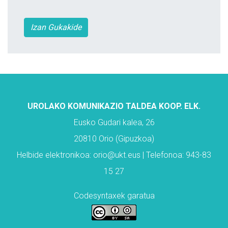
Izan Gukakide
UROLAKO KOMUNIKAZIO TALDEA KOOP. ELK.
Eusko Gudari kalea, 26
20810 Orio (Gipuzkoa)
Helbide elektronikoa: orio@ukt.eus | Telefonoa: 943-83
15 27
Codesyntaxek garatua