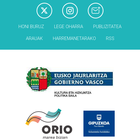
HONI BURUZ
LEGE OHARRA
PUBLIZITATEA
ARAUAK
HARREMANETARAKO
RSS
Babesleak