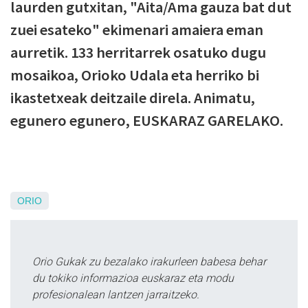
laurden gutxitan, "Aita/Ama gauza bat dut
zuei esateko" ekimenari amaiera eman
aurretik. 133 herritarrek osatuko dugu
mosaikoa, Orioko Udala eta herriko bi
ikastetxeak deitzaile direla. Animatu,
egunero egunero, EUSKARAZ GARELAKO.
ORIO
Orio Gukak zu bezalako irakurleen babesa behar
du tokiko informazioa euskaraz eta modu
profesionalean lantzen jarraitzeko.