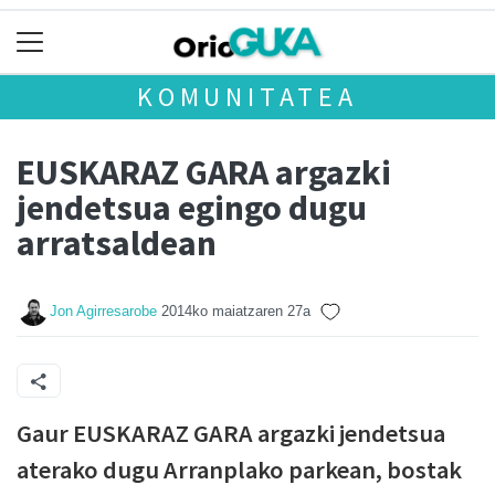
KOMUNITATEA
EUSKARAZ GARA argazki
jendetsua egingo dugu
arratsaldean
Jon Agirresarobe
2014ko maiatzaren 27a
Gaur EUSKARAZ GARA argazki jendetsua
aterako dugu Arranplako parkean, bostak