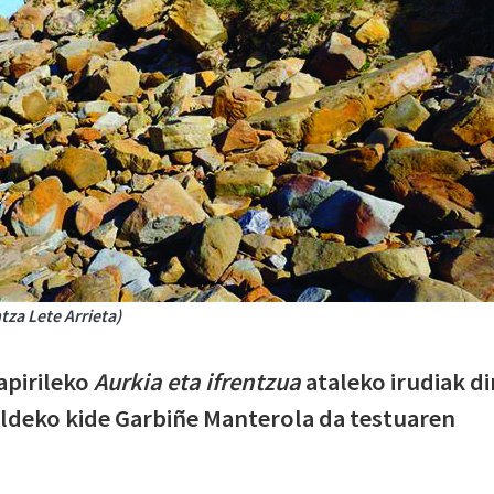
za Lete Arrieta)
apirileko
Aurkia eta ifrentzua
ataleko irudiak di
aldeko kide Garbiñe Manterola da testuaren