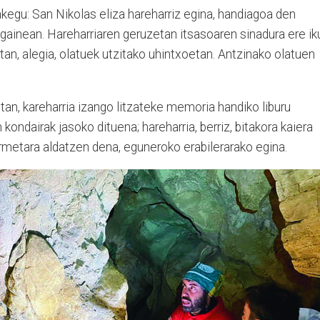
akegu: San Nikolas eliza hareharriz egina, handiagoa den
n gainean. Hareharriaren geruzetan itsasoaren sinadura ere ik
n, alegia, olatuek utzitako uhintxoetan. Antzinako olatuen
etan, kareharria izango litzateke memoria handiko liburu
 kondairak jasoko dituena; hareharria, berriz, bitakora kaiera
rmetara aldatzen dena, eguneroko erabilerarako egina.