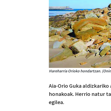
Hareharria Orioko hondartzan. (Onint
Aia-Orio Guka aldizkariko 
honakoak. Herrio natur t
egilea.