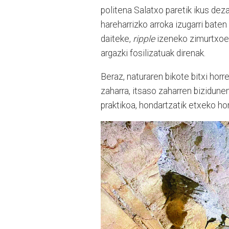
politena Salatxo paretik ikus dez
hareharrizko arroka izugarri bate
daiteke,
ripple
izeneko zimurtxoeta
argazki fosilizatuak direnak.
Beraz, naturaren bikote bitxi horr
zaharra, itsaso zaharren bizidunen
praktikoa, hondartzatik etxeko ho