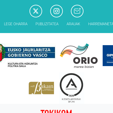
LEGE OHARRA
PUBLIZITATEA
ARAUAK
HARREMANET
Babesleak