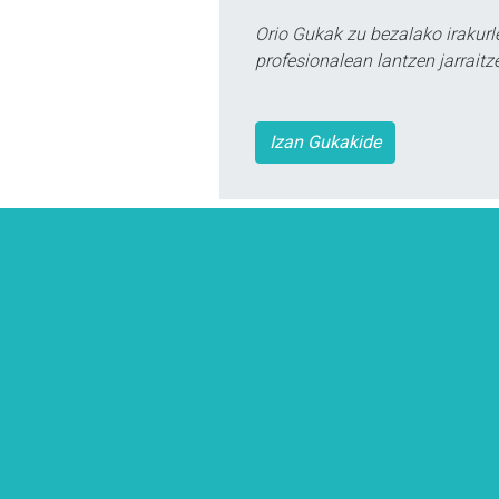
Orio Gukak zu bezalako irakur
profesionalean lantzen jarraitz
Izan Gukakide