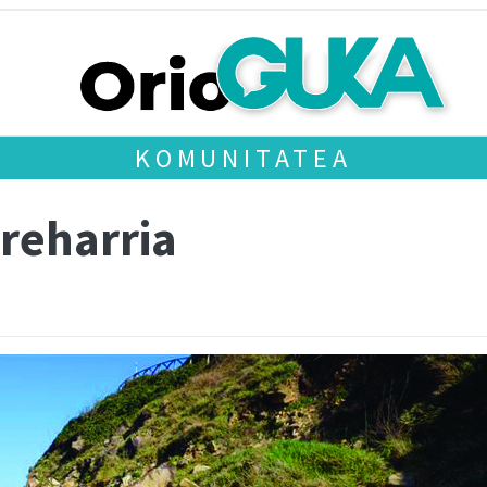
KOMUNITATEA
areharria