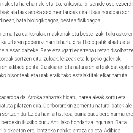
riak eta hareharriak, eta itxura ikusita, bi senide oso ezberdi
biak ala biak arroka sedimentarioak dira. Itsas hondoan sor
inean, bata biologikoagoa, bestea fisikoagoa.
n emaitza da: koralak, maskorrak eta beste izaki txiki askore
ika urteren poderioz harri bihurtu dira. Biologiatik abiatu eta
 dela esan daiteke. Bere ezaugarri ederrena uretan disolbatz
toreak sortzen ditu: zuloak, leizeak eta lurpeko galeriak.
ren adibide polita. Gizakiaren eta naturaren arteak bat egite
o bisonteak eta urak eraikitako estalaktitak elkar hartuta
sagardoa da. Arroka zaharrak higatu, harea aleak sortu eta
aiatuta pilatzen dira. Denborarekin zementu natural batek ale
ia sortzen da. Ez da hain artistikoa, baina badu bere xarma ere
 beroekin ikusiko dugu Antillako hondartza inguruan. Baita
i blokeetan ere, lantzeko nahiko erraza da eta. Adibide