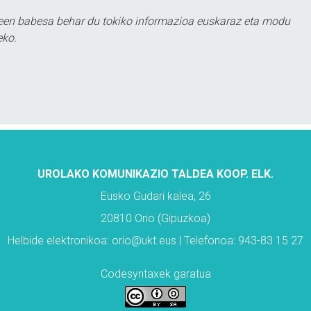
leen babesa behar du tokiko informazioa euskaraz eta modu
eko.
UROLAKO KOMUNIKAZIO TALDEA KOOP. ELK.
Eusko Gudari kalea, 26
20810 Orio (Gipuzkoa)
Helbide elektronikoa: orio@ukt.eus | Telefonoa: 943-83 15 27
Codesyntaxek garatua