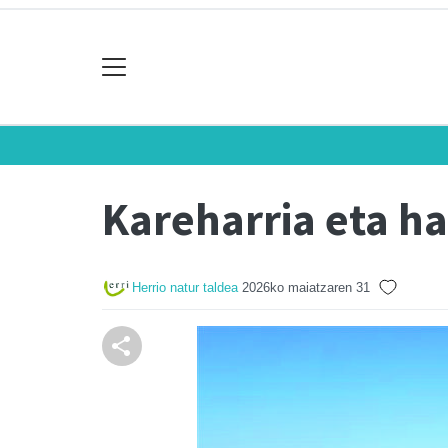
Kareharria eta h
Herrio natur taldea
2026ko maiatzaren 31