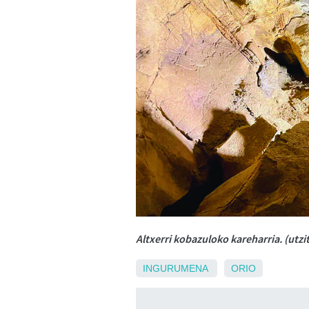
Altxerri kobazuloko kareharria. (utzi
INGURUMENA
ORIO