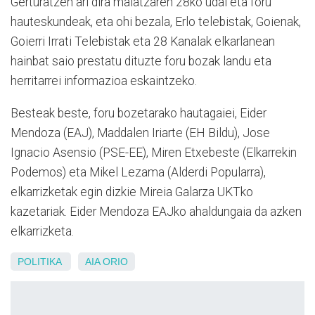
Gerturatzen ari dira maiatzaren 28ko udal eta foru
hauteskundeak, eta ohi bezala, Erlo telebistak, Goienak,
Goierri Irrati Telebistak eta 28 Kanalak elkarlanean
hainbat saio prestatu dituzte foru bozak landu eta
herritarrei informazioa eskaintzeko.
Besteak beste, foru bozetarako hautagaiei, Eider
Mendoza (EAJ), Maddalen Iriarte (EH Bildu), Jose
Ignacio Asensio (PSE-EE), Miren Etxebeste (Elkarrekin
Podemos) eta Mikel Lezama (Alderdi Popularra),
elkarrizketak egin dizkie Mireia Galarza UKTko
kazetariak. Eider Mendoza EAJko ahaldungaia da azken
elkarrizketa.
POLITIKA
AIA ORIO