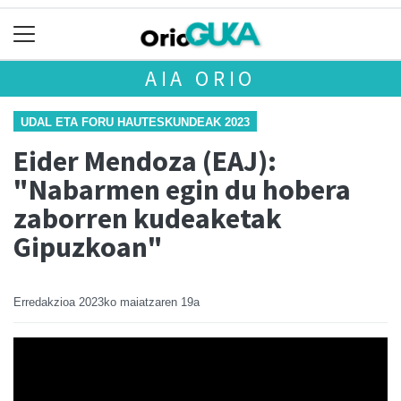
AIA ORIO
UDAL ETA FORU HAUTESKUNDEAK 2023
Eider Mendoza (EAJ):
"Nabarmen egin du hobera
zaborren kudeaketak
Gipuzkoan"
Erredakzioa
2023ko maiatzaren 19a