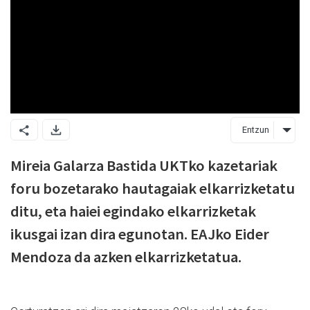
Entzun
Mireia Galarza Bastida UKTko kazetariak
foru bozetarako hautagaiak elkarrizketatu
ditu, eta haiei egindako elkarrizketak
ikusgai izan dira egunotan. EAJko Eider
Mendoza da azken elkarrizketatua.