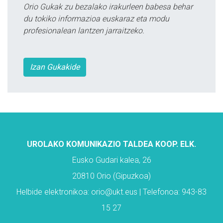
Orio Gukak zu bezalako irakurleen babesa behar
du tokiko informazioa euskaraz eta modu
profesionalean lantzen jarraitzeko.
Izan Gukakide
UROLAKO KOMUNIKAZIO TALDEA KOOP. ELK.
Eusko Gudari kalea, 26
20810 Orio (Gipuzkoa)
Helbide elektronikoa: orio@ukt.eus | Telefonoa: 943-83
15 27