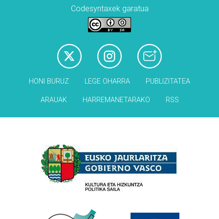
Codesyntaxek garatua
HONI BURUZ
LEGE OHARRA
PUBLIZITATEA
ARAUAK
HARREMANETARAKO
RSS
Babesleak