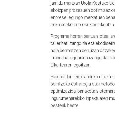
jarri du martxan Urola Kostako Ud
ekoizpen prozesuen optimizazioare
enpresei egungo merkatuen beharr
eskualdeko enpresek berrikuntza e
Programa horren barruan, otsailar
tailer bat izango da eta ekodisei
nola bermatzen den, izan ditzakeen
Trabudua ingeniaria izango da tai
Elkartearen egoitzan.
Hainbat lan lerro landuko dituzte
berritzeko estrategia eta metodo
optimizazioa, banaketa sistemare
ingurumenarekiko inpaktuaren mur
besteak beste.