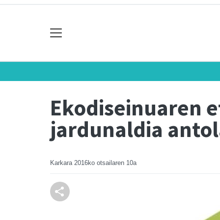
Ekodiseinuaren et
jardunaldia anto
Karkara
2016ko otsailaren 10a