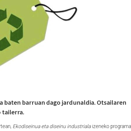
a baten barruan dago jardunaldia. Otsailaren
tailerra.
rtean,
Ekodiseinua eta diseinu industriala
izeneko program