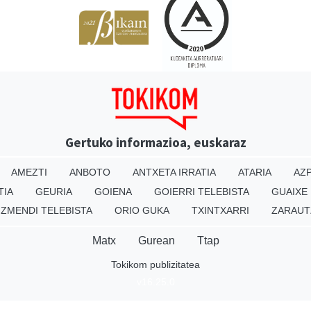
Gertuko informazioa, euskaraz
AMEZTI
ANBOTO
ANTXETA IRRATIA
ATARIA
AZP
TIA
GEURIA
GOIENA
GOIERRI TELEBISTA
GUAIXE
IZMENDI TELEBISTA
ORIO GUKA
TXINTXARRI
ZARAUT
Matx
Gurean
Ttap
Tokikom publizitatea
v16.25.0