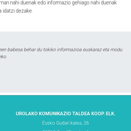
eman nahi duenak edo informazio gehiago nahi duenak
 idatzi dezake.
leen babesa behar du tokiko informazioa euskaraz eta modu
eko.
UROLAKO KOMUNIKAZIO TALDEA KOOP. ELK.
Eusko Gudari kalea, 26