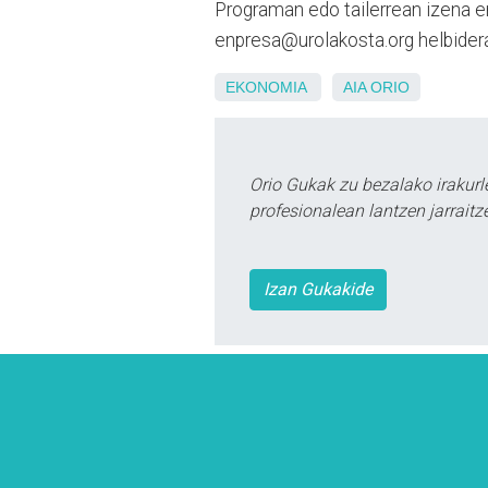
Programan edo tailerrean izena 
enpresa@urolakosta.org helbidera
EKONOMIA
AIA ORIO
Orio Gukak zu bezalako irakur
profesionalean lantzen jarraitz
Izan Gukakide