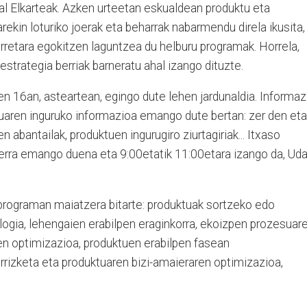
al Elkarteak. Azken urteetan eskualdean produktu eta
kin loturiko joerak eta beharrak nabarmendu direla ikusita,
etara egokitzen laguntzea du helburu programak. Horrela,
strategia berriak barneratu ahal izango dituzte.
en 16an, asteartean, egingo dute lehen jardunaldia. Informaz
nuaren inguruko informazioa emango dute bertan: zer den eta
 abantailak, produktuen ingurugiro ziurtagiriak... Itxaso
lerra emango duena eta 9:00etatik 11:00etara izango da, Uda
 programan maiatzera bitarte: produktuak sortzeko edo
logia, lehengaien erabilpen eraginkorra, ekoizpen prozesuar
n optimizazioa, produktuen erabilpen fasean
rizketa eta produktuaren bizi-amaieraren optimizazioa,