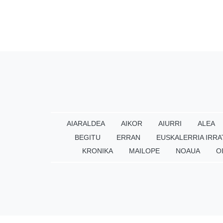
AIARALDEA
AIKOR
AIURRI
ALEA
BEGITU
ERRAN
EUSKALERRIA IRRA
KRONIKA
MAILOPE
NOAUA
O