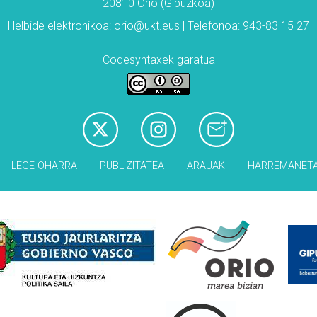
20810 Orio (Gipuzkoa)
Helbide elektronikoa: orio@ukt.eus | Telefonoa: 943-83 15 27
Codesyntaxek garatua
LEGE OHARRA
PUBLIZITATEA
ARAUAK
HARREMANET
Babesleak