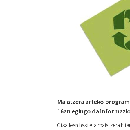
Maiatzera arteko program
16an egingo da informazio 
Otsailean hasi eta maiatzera bita