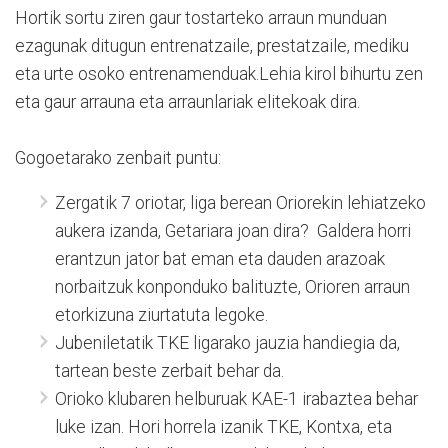
Hortik sortu ziren gaur tostarteko arraun munduan
ezagunak ditugun entrenatzaile, prestatzaile, mediku
eta urte osoko entrenamenduak.Lehia kirol bihurtu zen
eta gaur arrauna eta arraunlariak elitekoak dira.
Gogoetarako zenbait puntu:
Zergatik 7 oriotar, liga berean Oriorekin lehiatzeko
aukera izanda, Getariara joan dira? Galdera horri
erantzun jator bat eman eta dauden arazoak
norbaitzuk konponduko balituzte, Orioren arraun
etorkizuna ziurtatuta legoke.
Jubeniletatik TKE ligarako jauzia handiegia da,
tartean beste zerbait behar da.
Orioko klubaren helburuak KAE-1 irabaztea behar
luke izan. Hori horrela izanik TKE, Kontxa, eta