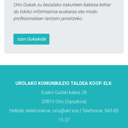
Orio Gukak zu bezalako irakurleen babesa behar
du tokiko informazioa euskaraz eta modu
profesionalean lantzen jarraitzeko.
Izan Gukakide
UROLAKO KOMUNIKAZIO TALDEA KOOP. ELK.
Eusko Gudari kalea, 26
20810 Orio (Gipuzkoa)
Helbide elektronikoa: orio@ukt.eus | Telefonoa: 943-83
15 27