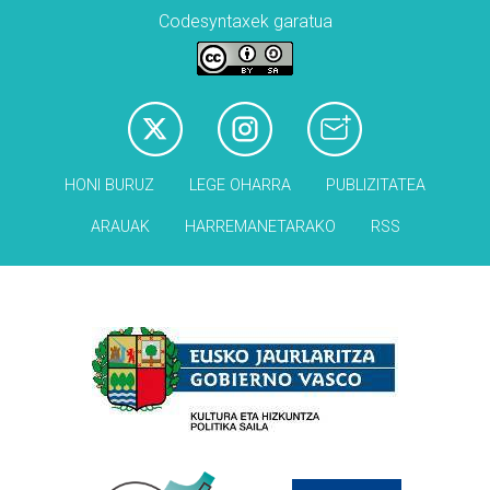
Codesyntaxek garatua
HONI BURUZ
LEGE OHARRA
PUBLIZITATEA
ARAUAK
HARREMANETARAKO
RSS
Babesleak