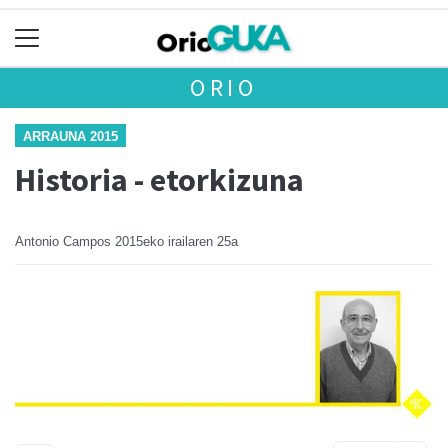
ORIO
ARRAUNA 2015
Historia - etorkizuna
Antonio Campos
2015eko irailaren 25a