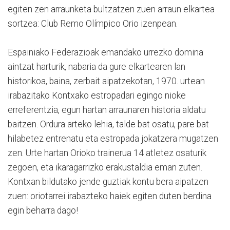
egiten zen arraunketa bultzatzen zuen arraun elkartea
sortzea: Club Remo Olímpico Orio izenpean.
Espainiako Federazioak emandako urrezko domina
aintzat harturik, nabaria da gure elkartearen lan
historikoa, baina, zerbait aipatzekotan, 1970. urtean
irabazitako Kontxako estropadari egingo nioke
erreferentzia, egun hartan arraunaren historia aldatu
baitzen. Ordura arteko lehia, talde bat osatu, pare bat
hilabetez entrenatu eta estropada jokatzera mugatzen
zen. Urte hartan Orioko trainerua 14 atletez osaturik
zegoen, eta ikaragarrizko erakustaldia eman zuten.
Kontxan bildutako jende guztiak kontu bera aipatzen
zuen: oriotarrei irabazteko haiek egiten duten berdina
egin beharra dago!