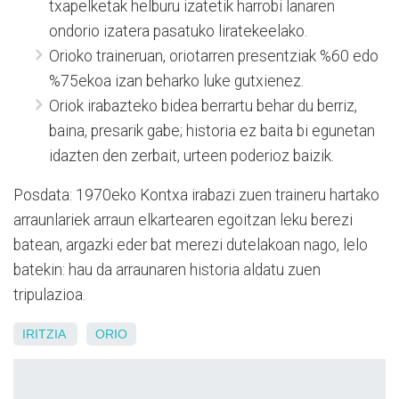
txapelketak helburu izatetik harrobi lanaren
ondorio izatera pasatuko liratekeelako.
Orioko traineruan, oriotarren presentziak %60 edo
%75ekoa izan beharko luke gutxienez.
Oriok irabazteko bidea berrartu behar du berriz,
baina, presarik gabe; historia ez baita bi egunetan
idazten den zerbait, urteen poderioz baizik.
Posdata: 1970eko Kontxa irabazi zuen traineru hartako
arraunlariek arraun elkartearen egoitzan leku berezi
batean, argazki eder bat merezi dutelakoan nago, lelo
batekin: hau da arraunaren historia aldatu zuen
tripulazioa.
IRITZIA
ORIO