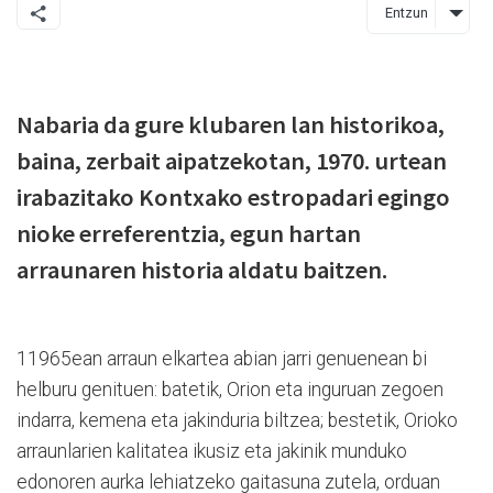
Entzun
Nabaria da gure klubaren lan historikoa,
baina, zerbait aipatzekotan, 1970. urtean
irabazitako Kontxako estropadari egingo
nioke erreferentzia, egun hartan
arraunaren historia aldatu baitzen.
11965ean arraun elkartea abian jarri genuenean bi
helburu genituen: batetik, Orion eta inguruan zegoen
indarra, kemena eta jakinduria biltzea; bestetik, Orioko
arraunlarien kalitatea ikusiz eta jakinik munduko
edonoren aurka lehiatzeko gaitasuna zutela, orduan